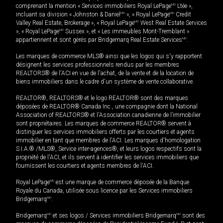
comprenant la mention « Services immobiliers Royal LePage
MD
Ltée »,
incluant sa division « Johnston & Daniel
MD
», « Royal LePage
MD
Credit
Valley Real Estate, Brokerage », « Royal LePage
MD
West Real Estate Services
», « Royal LePage
MD
Sussex », et « Les immeubles Mont-Tremblant »
appartiennent et sont gérés par Bridgemarq Real Estate Services
MD
.
Les marques de commerce MLS® ainsi que les logos qui s'y rapportent
désignent les services professionnels rendus par les membres
REALTORS® de l'ACI en vue de l'achat, de la vente et de la location de
biens immobiliers dans le cadre d'un système de vente collaborative.
REALTOR®, REALTORS® et le logo REALTOR® sont des marques
déposées de REALTOR® Canada Inc., une compagnie dont la National
Association of REALTORS® et l'Association canadienne de l’immobilier
sont propriétaires. Les marques de commerce REALTOR® servent à
distinguer les services immobiliers offerts par les courtiers et agents
immobilier en tant que membres de l'ACI. Les marques d'homologation
S.I.A.® /MLS®, Service inter-agences®, et leurs logos respectifs sont la
propriété de l'ACI, et ils servent à identifier les services immobiliers que
fournissent les courtiers et agents membres de l'ACI.
Royal LePage
MD
est une marque de commerce déposée de la Banque
Royale du Canada, utilisée sous licence par les Services immobiliers
Bridgemarq
MD
.
Bridgemarq
MD
et ses logos / Services immobiliers Bridgemarq
MD
sont des