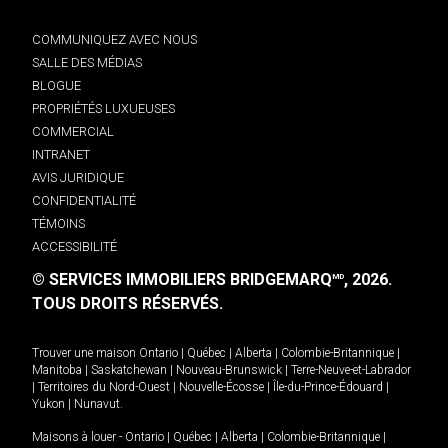
COMMUNIQUEZ AVEC NOUS
SALLE DES MÉDIAS
BLOGUE
PROPRIÉTÉS LUXUEUSES
COMMERCIAL
INTRANET
AVIS JURIDIQUE
CONFIDENTIALITÉ
TÉMOINS
ACCESSIBILITÉ
© SERVICES IMMOBILIERS BRIDGEMARQ
, 2026.
MD
TOUS DROITS RÉSERVÉS.
Trouver une maison
Ontario
|
Québec
|
Alberta
|
Colombie-Britannique
|
Manitoba
|
Saskatchewan
|
Nouveau-Brunswick
|
Terre-Neuve-et-Labrador
|
Territoires du Nord-Ouest
|
Nouvelle-Écosse
|
Île-du-Prince-Édouard
|
Yukon
|
Nunavut
.
Maisons à louer -
Ontario
|
Québec
|
Alberta
|
Colombie-Britannique
|