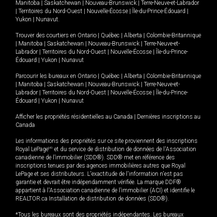
Manitoba
|
Saskatchewan
|
Nouveau-Brunswick
|
Terre-Neuve-et-Labrador
|
Territoires du Nord-Ouest
|
Nouvelle-Écosse
|
Île-du-Prince-Édouard
|
Yukon
|
Nunavut
.
Trouver des courtiers en
Ontario
|
Québec
|
Alberta
|
Colombie-Britannique
|
Manitoba
|
Saskatchewan
|
Nouveau-Brunswick
|
Terre-Neuve-et-
Labrador
|
Territoires du Nord-Ouest
|
Nouvelle-Écosse
|
Île-du-Prince-
Édouard
|
Yukon
|
Nunavut
Parcourir les bureaux en
Ontario
|
Québec
|
Alberta
|
Colombie-Britannique
|
Manitoba
|
Saskatchewan
|
Nouveau-Brunswick
|
Terre-Neuve-et-
Labrador
|
Territoires du Nord-Ouest
|
Nouvelle-Écosse
|
Île-du-Prince-
Édouard
|
Yukon
|
Nunavut
Afficher les propriétés résidentielles au Canada
|
Dernières inscriptions au
Canada
Les informations des propriétés sur ce site proviennent des inscriptions
Royal LePage
MD
et du service de distribution de données de l'Association
canadienne de l’immobilier (SDD®). SDD® met en référence des
inscriptions tenues par des agences immobilières autres que Royal
LePage et ses distributeurs. L'exactitude de l'information n'est pas
garantie et devrait être indépendamment vérifiée. La marque DDF®
appartient à l'Association canadienne de l’immobilier (ACI) et identifie le
REALTOR.ca Installation de distribution de données (SDD®).
*Tous les bureaux sont des propriétés indépendantes. Les bureaux