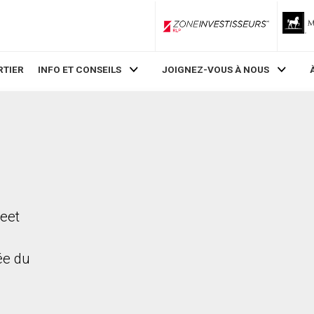
ZoneInvestisseurs RLP
RTIER
INFO ET CONSEILS
JOIGNEZ-VOUS À NOUS
reet
rée du