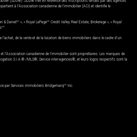
mobilier (SDD®). SDD® met en référence des inscriptions tenues par des agences
rtient à l'Association canadienne de l’immobilier (ACI) et identifie le
on & Daniel
MD
», « Royal LePage
MD
Credit Valley Real Estate, Brokerage », « Royal
es
MD
.
chat, de la vente et de la location de biens immobiliers dans le cadre d'un
Association canadienne de l’immobilier sont propriétaires. Les marques de
ation S.I.A.® /MLS®, Service inter-agences®, et leurs logos respectifs sont la
nce par Services immobiliers Bridgemarq
MD
Inc.