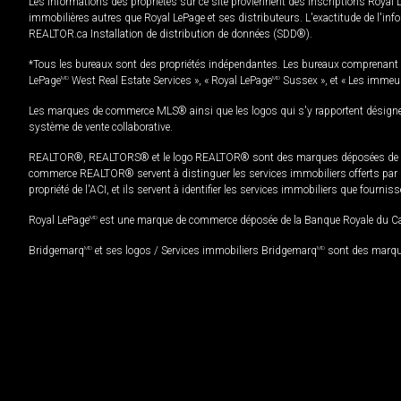
Les informations des propriétés sur ce site proviennent des inscriptions Royal 
immobilières autres que Royal LePage et ses distributeurs. L'exactitude de l'info
REALTOR.ca Installation de distribution de données (SDD®).
*Tous les bureaux sont des propriétés indépendantes. Les bureaux comprenant 
LePage
MD
West Real Estate Services », « Royal LePage
MD
Sussex », et « Les immeu
Les marques de commerce MLS® ainsi que les logos qui s'y rapportent désignent
système de vente collaborative.
REALTOR®, REALTORS® et le logo REALTOR® sont des marques déposées de REAL
commerce REALTOR® servent à distinguer les services immobiliers offerts par le
propriété de l'ACI, et ils servent à identifier les services immobiliers que fourni
Royal LePage
MD
est une marque de commerce déposée de la Banque Royale du Cana
Bridgemarq
MD
et ses logos / Services immobiliers Bridgemarq
MD
sont des marque