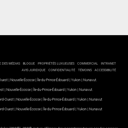
E DES MÉDIAS
BLOGUE
PROPRIÉTÉS LUXUEUSES
COMMERCIAL
INTRANET
AVIS JURIDIQUE
CONFIDENTIALITÉ
TÉMOINS
ACCESSIBILITÉ
-Ouest
|
Nouvelle-Écosse
|
Île-du-Prince-Édouard
|
Yukon
|
Nunavut
.
est
|
Nouvelle-Écosse
|
Île-du-Prince-Édouard
|
Yukon
|
Nunavut
.
Nord-Ouest
|
Nouvelle-Écosse
|
Île-du-Prince-Édouard
|
Yukon
|
Nunavut
Nord-Ouest
|
Nouvelle-Écosse
|
Île-du-Prince-Édouard
|
Yukon
|
Nunavut