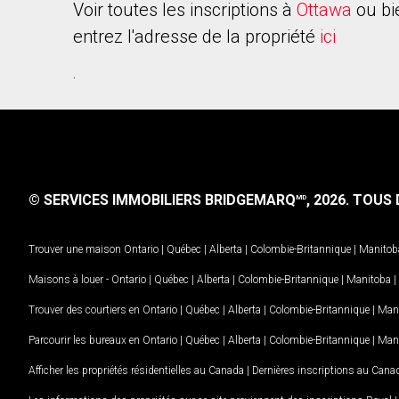
Voir toutes les inscriptions à
Ottawa
ou bi
entrez l'adresse de la propriété
ici
.
© SERVICES IMMOBILIERS BRIDGEMARQ
, 2026.
TOUS D
MD
Trouver une maison
Ontario
|
Québec
|
Alberta
|
Colombie-Britannique
|
Manitob
Maisons à louer -
Ontario
|
Québec
|
Alberta
|
Colombie-Britannique
|
Manitoba
|
Trouver des courtiers en
Ontario
|
Québec
|
Alberta
|
Colombie-Britannique
|
Man
Parcourir les bureaux en
Ontario
|
Québec
|
Alberta
|
Colombie-Britannique
|
Man
Afficher les propriétés résidentielles au Canada
|
Dernières inscriptions au Cana