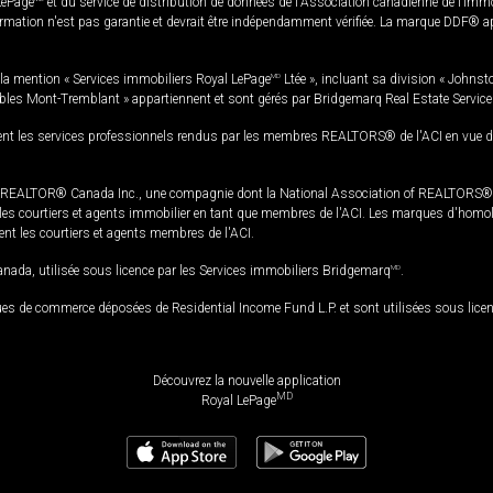
LePage
et du service de distribution de données de l'Association canadienne de l’im
rmation n'est pas garantie et devrait être indépendamment vérifiée. La marque DDF® appa
la mention « Services immobiliers Royal LePage
MD
Ltée », incluant sa division « Johnst
bles Mont-Tremblant » appartiennent et sont gérés par Bridgemarq Real Estate Servic
 les services professionnels rendus par les membres REALTORS® de l'ACI en vue de l'a
TOR® Canada Inc., une compagnie dont la National Association of REALTORS® et l'
s courtiers et agents immobilier en tant que membres de l'ACI. Les marques d'homolog
ssent les courtiers et agents membres de l'ACI.
da, utilisée sous licence par les Services immobiliers Bridgemarq
MD
.
s de commerce déposées de Residential Income Fund L.P. et sont utilisées sous lice
Découvrez la nouvelle application
MD
Royal LePage