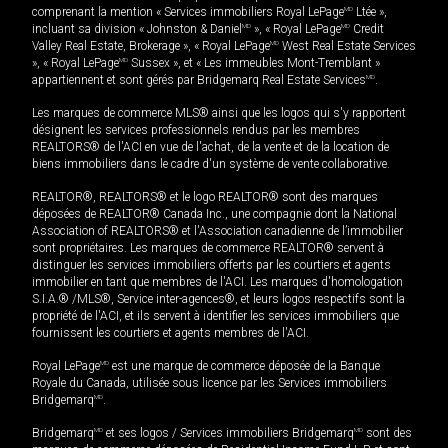
comprenant la mention « Services immobiliers Royal LePage
MD
Ltée »,
incluant sa division « Johnston & Daniel
MD
», « Royal LePage
MD
Credit
Valley Real Estate, Brokerage », « Royal LePage
MD
West Real Estate Services
», « Royal LePage
MD
Sussex », et « Les immeubles Mont-Tremblant »
appartiennent et sont gérés par Bridgemarq Real Estate Services
MD
.
Les marques de commerce MLS® ainsi que les logos qui s'y rapportent
désignent les services professionnels rendus par les membres
REALTORS® de l'ACI en vue de l'achat, de la vente et de la location de
biens immobiliers dans le cadre d'un système de vente collaborative.
REALTOR®, REALTORS® et le logo REALTOR® sont des marques
déposées de REALTOR® Canada Inc., une compagnie dont la National
Association of REALTORS® et l'Association canadienne de l’immobilier
sont propriétaires. Les marques de commerce REALTOR® servent à
distinguer les services immobiliers offerts par les courtiers et agents
immobilier en tant que membres de l'ACI. Les marques d'homologation
S.I.A.® /MLS®, Service inter-agences®, et leurs logos respectifs sont la
propriété de l'ACI, et ils servent à identifier les services immobiliers que
fournissent les courtiers et agents membres de l'ACI.
Royal LePage
MD
est une marque de commerce déposée de la Banque
Royale du Canada, utilisée sous licence par les Services immobiliers
Bridgemarq
MD
.
Bridgemarq
MD
et ses logos / Services immobiliers Bridgemarq
MD
sont des