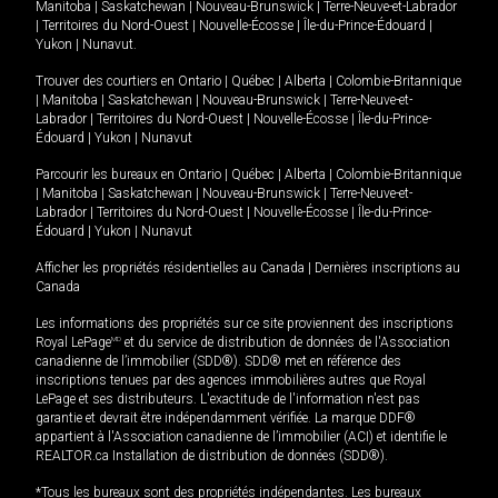
Manitoba
|
Saskatchewan
|
Nouveau-Brunswick
|
Terre-Neuve-et-Labrador
|
Territoires du Nord-Ouest
|
Nouvelle-Écosse
|
Île-du-Prince-Édouard
|
Yukon
|
Nunavut
.
Trouver des courtiers en
Ontario
|
Québec
|
Alberta
|
Colombie-Britannique
|
Manitoba
|
Saskatchewan
|
Nouveau-Brunswick
|
Terre-Neuve-et-
Labrador
|
Territoires du Nord-Ouest
|
Nouvelle-Écosse
|
Île-du-Prince-
Édouard
|
Yukon
|
Nunavut
Parcourir les bureaux en
Ontario
|
Québec
|
Alberta
|
Colombie-Britannique
|
Manitoba
|
Saskatchewan
|
Nouveau-Brunswick
|
Terre-Neuve-et-
Labrador
|
Territoires du Nord-Ouest
|
Nouvelle-Écosse
|
Île-du-Prince-
Édouard
|
Yukon
|
Nunavut
Afficher les propriétés résidentielles au Canada
|
Dernières inscriptions au
Canada
Les informations des propriétés sur ce site proviennent des inscriptions
Royal LePage
MD
et du service de distribution de données de l'Association
canadienne de l’immobilier (SDD®). SDD® met en référence des
inscriptions tenues par des agences immobilières autres que Royal
LePage et ses distributeurs. L'exactitude de l'information n'est pas
garantie et devrait être indépendamment vérifiée. La marque DDF®
appartient à l'Association canadienne de l’immobilier (ACI) et identifie le
REALTOR.ca Installation de distribution de données (SDD®).
*Tous les bureaux sont des propriétés indépendantes. Les bureaux