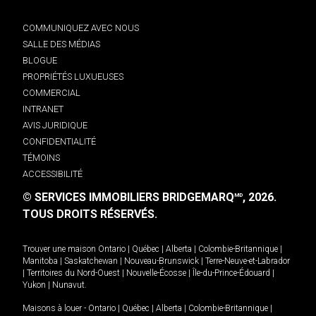
COMMUNIQUEZ AVEC NOUS
SALLE DES MÉDIAS
BLOGUE
PROPRIÉTÉS LUXUEUSES
COMMERCIAL
INTRANET
AVIS JURIDIQUE
CONFIDENTIALITÉ
TÉMOINS
ACCESSIBILITÉ
© SERVICES IMMOBILIERS BRIDGEMARQ
, 2026.
MD
TOUS DROITS RÉSERVÉS.
Trouver une maison
Ontario
|
Québec
|
Alberta
|
Colombie-Britannique
|
Manitoba
|
Saskatchewan
|
Nouveau-Brunswick
|
Terre-Neuve-et-Labrador
|
Territoires du Nord-Ouest
|
Nouvelle-Écosse
|
Île-du-Prince-Édouard
|
Yukon
|
Nunavut
.
Maisons à louer -
Ontario
|
Québec
|
Alberta
|
Colombie-Britannique
|