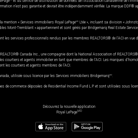
LePage
et du service de distribution de données de l'Association canadienne de l’im
rmation n'est pas garantie et devrait être indépendamment vérifiée. La marque DDF® appa
la mention « Services immobiliers Royal LePage
MD
Ltée », incluant sa division « Johnst
bles Mont-Tremblant » appartiennent et sont gérés par Bridgemarq Real Estate Servic
 les services professionnels rendus par les membres REALTORS® de l'ACI en vue de l'a
TOR® Canada Inc., une compagnie dont la National Association of REALTORS® et l'
s courtiers et agents immobilier en tant que membres de l'ACI. Les marques d'homolog
ssent les courtiers et agents membres de l'ACI.
da, utilisée sous licence par les Services immobiliers Bridgemarq
MD
.
s de commerce déposées de Residential Income Fund L.P. et sont utilisées sous lice
Découvrez la nouvelle application
MD
Royal LePage