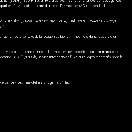
mobilier (SDD®). SDD® met en référence des inscriptions tenues par des agences
rtient à l'Association canadienne de l’immobilier (ACI) et identifie le
on & Daniel
MD
», « Royal LePage
MD
Credit Valley Real Estate, Brokerage », « Royal
es
MD
.
chat, de la vente et de la location de biens immobiliers dans le cadre d'un
Association canadienne de l’immobilier sont propriétaires. Les marques de
ation S.I.A.® /MLS®, Service inter-agences®, et leurs logos respectifs sont la
nce par Services immobiliers Bridgemarq
MD
Inc.