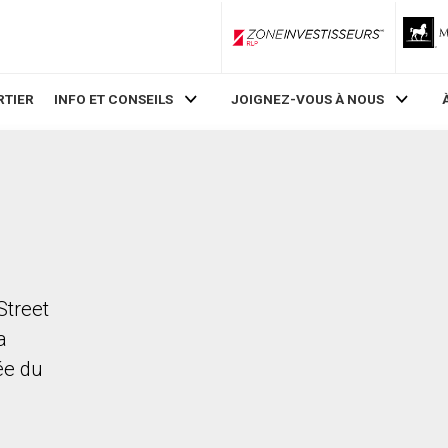
ZoneInvestisseurs RLP
RTIER
INFO ET CONSEILS
JOIGNEZ-VOUS À NOUS
Street
a
rée du