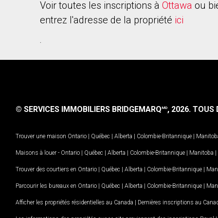
Voir toutes les inscriptions à
Ottawa
ou bi
entrez l'adresse de la propriété
ici
.
© SERVICES IMMOBILIERS BRIDGEMARQ
, 2026.
TOUS D
MD
Trouver une maison
Ontario
|
Québec
|
Alberta
|
Colombie-Britannique
|
Manitob
Maisons à louer -
Ontario
|
Québec
|
Alberta
|
Colombie-Britannique
|
Manitoba
|
Trouver des courtiers en
Ontario
|
Québec
|
Alberta
|
Colombie-Britannique
|
Man
Parcourir les bureaux en
Ontario
|
Québec
|
Alberta
|
Colombie-Britannique
|
Man
Afficher les propriétés résidentielles au Canada
|
Dernières inscriptions au Cana