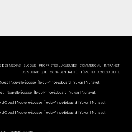
E DES MÉDIAS
BLOGUE
PROPRIÉTÉS LUXUEUSES
COMMERCIAL
INTRANET
AVIS JURIDIQUE
CONFIDENTIALITÉ
TÉMOINS
ACCESSIBILITÉ
-Ouest
|
Nouvelle-Écosse
|
Île-du-Prince-Édouard
|
Yukon
|
Nunavut
.
est
|
Nouvelle-Écosse
|
Île-du-Prince-Édouard
|
Yukon
|
Nunavut
.
Nord-Ouest
|
Nouvelle-Écosse
|
Île-du-Prince-Édouard
|
Yukon
|
Nunavut
Nord-Ouest
|
Nouvelle-Écosse
|
Île-du-Prince-Édouard
|
Yukon
|
Nunavut