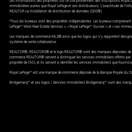
Les informations des propriétés sur ce site proviennent des inscriptions Royal 
immobilières autres que Royal LePage et ses distributeurs. L'exactitude de l'info
REALTOR.ca Installation de distribution de données (SDD®).
*Tous les bureaux sont des propriétés indépendantes. Les bureaux comprenant 
LePage
MD
West Real Estate Services », « Royal LePage
MD
Sussex », et « Les immeu
Les marques de commerce MLS® ainsi que les logos qui s'y rapportent désignent
système de vente collaborative.
REALTOR®, REALTORS® et le logo REALTOR® sont des marques déposées de REAL
commerce REALTOR® servent à distinguer les services immobiliers offerts par le
propriété de l'ACI, et ils servent à identifier les services immobiliers que fourni
Royal LePage
MD
est une marque de commerce déposée de la Banque Royale du Cana
Bridgemarq
MD
et ses logos / Services immobiliers Bridgemarq
MD
sont des marque