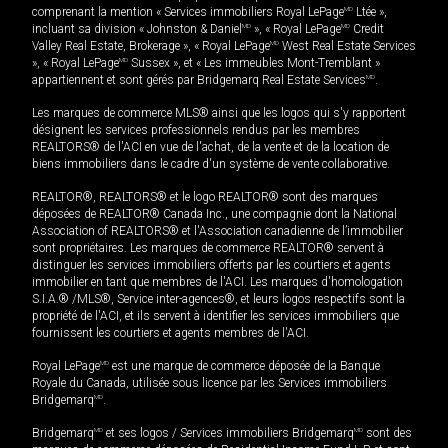
comprenant la mention « Services immobiliers Royal LePage
MD
Ltée »,
incluant sa division « Johnston & Daniel
MD
», « Royal LePage
MD
Credit
Valley Real Estate, Brokerage », « Royal LePage
MD
West Real Estate Services
», « Royal LePage
MD
Sussex », et « Les immeubles Mont-Tremblant »
appartiennent et sont gérés par Bridgemarq Real Estate Services
MD
.
Les marques de commerce MLS® ainsi que les logos qui s'y rapportent
désignent les services professionnels rendus par les membres
REALTORS® de l'ACI en vue de l'achat, de la vente et de la location de
biens immobiliers dans le cadre d'un système de vente collaborative.
REALTOR®, REALTORS® et le logo REALTOR® sont des marques
déposées de REALTOR® Canada Inc., une compagnie dont la National
Association of REALTORS® et l'Association canadienne de l’immobilier
sont propriétaires. Les marques de commerce REALTOR® servent à
distinguer les services immobiliers offerts par les courtiers et agents
immobilier en tant que membres de l'ACI. Les marques d'homologation
S.I.A.® /MLS®, Service inter-agences®, et leurs logos respectifs sont la
propriété de l'ACI, et ils servent à identifier les services immobiliers que
fournissent les courtiers et agents membres de l'ACI.
Royal LePage
MD
est une marque de commerce déposée de la Banque
Royale du Canada, utilisée sous licence par les Services immobiliers
Bridgemarq
MD
.
Bridgemarq
MD
et ses logos / Services immobiliers Bridgemarq
MD
sont des