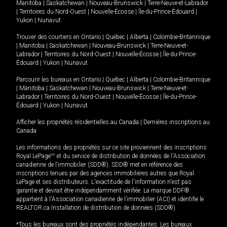
Manitoba
|
Saskatchewan
|
Nouveau-Brunswick
|
Terre-Neuve-et-Labrador
|
Territoires du Nord-Ouest
|
Nouvelle-Écosse
|
Île-du-Prince-Édouard
|
Yukon
|
Nunavut
.
Trouver des courtiers en
Ontario
|
Québec
|
Alberta
|
Colombie-Britannique
|
Manitoba
|
Saskatchewan
|
Nouveau-Brunswick
|
Terre-Neuve-et-
Labrador
|
Territoires du Nord-Ouest
|
Nouvelle-Écosse
|
Île-du-Prince-
Édouard
|
Yukon
|
Nunavut
Parcourir les bureaux en
Ontario
|
Québec
|
Alberta
|
Colombie-Britannique
|
Manitoba
|
Saskatchewan
|
Nouveau-Brunswick
|
Terre-Neuve-et-
Labrador
|
Territoires du Nord-Ouest
|
Nouvelle-Écosse
|
Île-du-Prince-
Édouard
|
Yukon
|
Nunavut
Afficher les propriétés résidentielles au Canada
|
Dernières inscriptions au
Canada
Les informations des propriétés sur ce site proviennent des inscriptions
Royal LePage
MD
et du service de distribution de données de l'Association
canadienne de l’immobilier (SDD®). SDD® met en référence des
inscriptions tenues par des agences immobilières autres que Royal
LePage et ses distributeurs. L'exactitude de l'information n'est pas
garantie et devrait être indépendamment vérifiée. La marque DDF®
appartient à l'Association canadienne de l’immobilier (ACI) et identifie le
REALTOR.ca Installation de distribution de données (SDD®).
*Tous les bureaux sont des propriétés indépendantes. Les bureaux