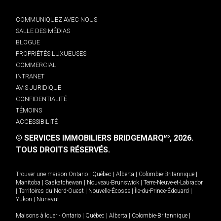
COMMUNIQUEZ AVEC NOUS
SALLE DES MÉDIAS
BLOGUE
PROPRIÉTÉS LUXUEUSES
COMMERCIAL
INTRANET
AVIS JURIDIQUE
CONFIDENTIALITÉ
TÉMOINS
ACCESSIBILITÉ
© SERVICES IMMOBILIERS BRIDGEMARQ
, 2026.
MD
TOUS DROITS RÉSERVÉS.
Trouver une maison
Ontario
|
Québec
|
Alberta
|
Colombie-Britannique
|
Manitoba
|
Saskatchewan
|
Nouveau-Brunswick
|
Terre-Neuve-et-Labrador
|
Territoires du Nord-Ouest
|
Nouvelle-Écosse
|
Île-du-Prince-Édouard
|
Yukon
|
Nunavut
.
Maisons à louer -
Ontario
|
Québec
|
Alberta
|
Colombie-Britannique
|