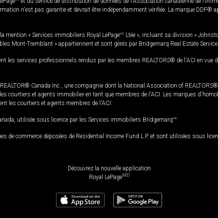
LePage
et du service de distribution de données de l'Association canadienne de l’im
rmation n'est pas garantie et devrait être indépendamment vérifiée. La marque DDF® appa
la mention « Services immobiliers Royal LePage
MD
Ltée », incluant sa division « Johnst
bles Mont-Tremblant » appartiennent et sont gérés par Bridgemarq Real Estate Servic
 les services professionnels rendus par les membres REALTORS® de l'ACI en vue de l'a
TOR® Canada Inc., une compagnie dont la National Association of REALTORS® et l'
s courtiers et agents immobilier en tant que membres de l'ACI. Les marques d'homolog
ssent les courtiers et agents membres de l'ACI.
da, utilisée sous licence par les Services immobiliers Bridgemarq
MD
.
s de commerce déposées de Residential Income Fund L.P. et sont utilisées sous lice
Découvrez la nouvelle application
MD
Royal LePage