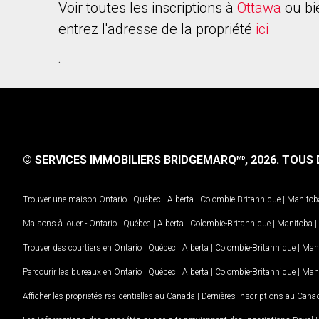
Voir toutes les inscriptions à
Ottawa
ou bi
entrez l'adresse de la propriété
ici
.
© SERVICES IMMOBILIERS BRIDGEMARQ
, 2026.
TOUS D
MD
Trouver une maison
Ontario
|
Québec
|
Alberta
|
Colombie-Britannique
|
Manitob
Maisons à louer -
Ontario
|
Québec
|
Alberta
|
Colombie-Britannique
|
Manitoba
|
Trouver des courtiers en
Ontario
|
Québec
|
Alberta
|
Colombie-Britannique
|
Man
Parcourir les bureaux en
Ontario
|
Québec
|
Alberta
|
Colombie-Britannique
|
Man
Afficher les propriétés résidentielles au Canada
|
Dernières inscriptions au Cana