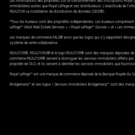
Les informations des propriétés sur ce site proviennent des inscriptions Royal 
immobilières autres que Royal LePage et ses distributeurs. L'exactitude de l'info
REALTOR.ca Installation de distribution de données (SDD®).
*Tous les bureaux sont des propriétés indépendantes. Les bureaux comprenant 
LePage
MD
West Real Estate Services », « Royal LePage
MD
Sussex », et « Les immeu
Les marques de commerce MLS® ainsi que les logos qui s'y rapportent désignent
système de vente collaborative.
REALTOR®, REALTORS® et le logo REALTOR® sont des marques déposées de REAL
commerce REALTOR® servent à distinguer les services immobiliers offerts par le
propriété de l'ACI, et ils servent à identifier les services immobiliers que fourni
Royal LePage
MD
est une marque de commerce déposée de la Banque Royale du Cana
Bridgemarq
MD
et ses logos / Services immobiliers Bridgemarq
MD
sont des marque