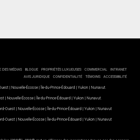
E DES MÉDIAS
BLOGUE
PROPRIÉTÉS LUXUEUSES
COMMERCIAL
INTRANET
AVIS JURIDIQUE
CONFIDENTIALITÉ
TÉMOINS
ACCESSIBILITÉ
-Ouest
|
Nouvelle-Écosse
|
Île-du-Prince-Édouard
|
Yukon
|
Nunavut
.
est
|
Nouvelle-Écosse
|
Île-du-Prince-Édouard
|
Yukon
|
Nunavut
.
Nord-Ouest
|
Nouvelle-Écosse
|
Île-du-Prince-Édouard
|
Yukon
|
Nunavut
Nord-Ouest
|
Nouvelle-Écosse
|
Île-du-Prince-Édouard
|
Yukon
|
Nunavut