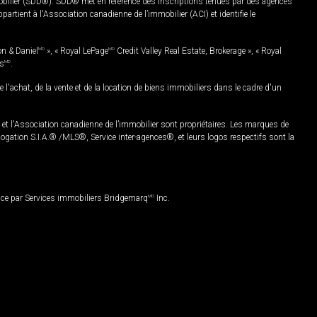
mobilier (SDD®). SDD® met en référence des inscriptions tenues par des agences
rtient à l'Association canadienne de l’immobilier (ACI) et identifie le
on & Daniel
MD
», « Royal LePage
MD
Credit Valley Real Estate, Brokerage », « Royal
es
MD
.
chat, de la vente et de la location de biens immobiliers dans le cadre d'un
Association canadienne de l’immobilier sont propriétaires. Les marques de
ation S.I.A.® /MLS®, Service inter-agences®, et leurs logos respectifs sont la
nce par Services immobiliers Bridgemarq
MD
Inc.