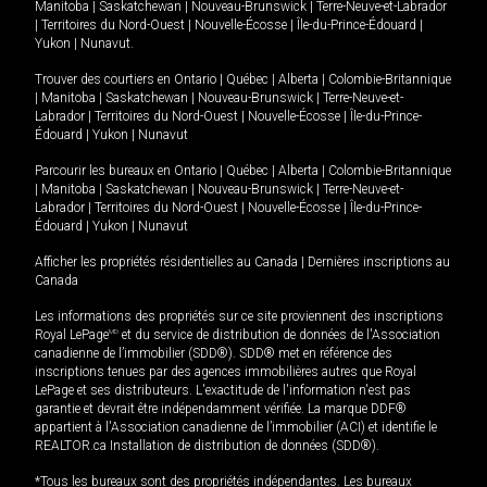
Manitoba
|
Saskatchewan
|
Nouveau-Brunswick
|
Terre-Neuve-et-Labrador
|
Territoires du Nord-Ouest
|
Nouvelle-Écosse
|
Île-du-Prince-Édouard
|
Yukon
|
Nunavut
.
Trouver des courtiers en
Ontario
|
Québec
|
Alberta
|
Colombie-Britannique
|
Manitoba
|
Saskatchewan
|
Nouveau-Brunswick
|
Terre-Neuve-et-
Labrador
|
Territoires du Nord-Ouest
|
Nouvelle-Écosse
|
Île-du-Prince-
Édouard
|
Yukon
|
Nunavut
Parcourir les bureaux en
Ontario
|
Québec
|
Alberta
|
Colombie-Britannique
|
Manitoba
|
Saskatchewan
|
Nouveau-Brunswick
|
Terre-Neuve-et-
Labrador
|
Territoires du Nord-Ouest
|
Nouvelle-Écosse
|
Île-du-Prince-
Édouard
|
Yukon
|
Nunavut
Afficher les propriétés résidentielles au Canada
|
Dernières inscriptions au
Canada
Les informations des propriétés sur ce site proviennent des inscriptions
Royal LePage
MD
et du service de distribution de données de l'Association
canadienne de l’immobilier (SDD®). SDD® met en référence des
inscriptions tenues par des agences immobilières autres que Royal
LePage et ses distributeurs. L'exactitude de l'information n'est pas
garantie et devrait être indépendamment vérifiée. La marque DDF®
appartient à l'Association canadienne de l’immobilier (ACI) et identifie le
REALTOR.ca Installation de distribution de données (SDD®).
*Tous les bureaux sont des propriétés indépendantes. Les bureaux