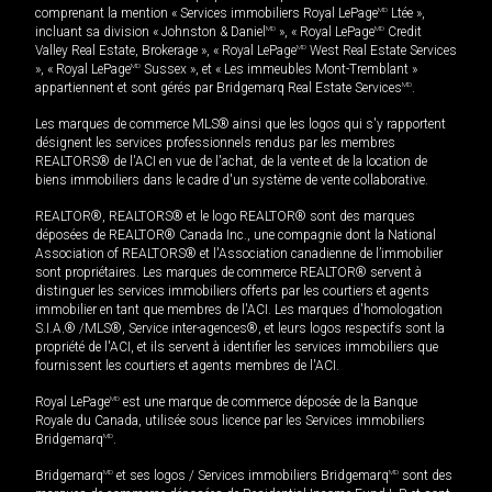
comprenant la mention « Services immobiliers Royal LePage
MD
Ltée »,
incluant sa division « Johnston & Daniel
MD
», « Royal LePage
MD
Credit
Valley Real Estate, Brokerage », « Royal LePage
MD
West Real Estate Services
», « Royal LePage
MD
Sussex », et « Les immeubles Mont-Tremblant »
appartiennent et sont gérés par Bridgemarq Real Estate Services
MD
.
Les marques de commerce MLS® ainsi que les logos qui s'y rapportent
désignent les services professionnels rendus par les membres
REALTORS® de l'ACI en vue de l'achat, de la vente et de la location de
biens immobiliers dans le cadre d'un système de vente collaborative.
REALTOR®, REALTORS® et le logo REALTOR® sont des marques
déposées de REALTOR® Canada Inc., une compagnie dont la National
Association of REALTORS® et l'Association canadienne de l’immobilier
sont propriétaires. Les marques de commerce REALTOR® servent à
distinguer les services immobiliers offerts par les courtiers et agents
immobilier en tant que membres de l'ACI. Les marques d'homologation
S.I.A.® /MLS®, Service inter-agences®, et leurs logos respectifs sont la
propriété de l'ACI, et ils servent à identifier les services immobiliers que
fournissent les courtiers et agents membres de l'ACI.
Royal LePage
MD
est une marque de commerce déposée de la Banque
Royale du Canada, utilisée sous licence par les Services immobiliers
Bridgemarq
MD
.
Bridgemarq
MD
et ses logos / Services immobiliers Bridgemarq
MD
sont des