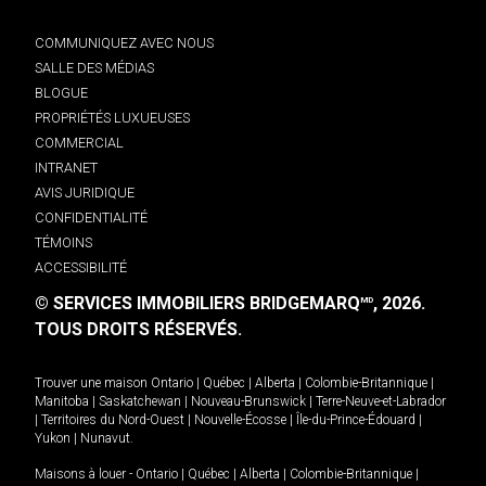
COMMUNIQUEZ AVEC NOUS
SALLE DES MÉDIAS
BLOGUE
PROPRIÉTÉS LUXUEUSES
COMMERCIAL
INTRANET
AVIS JURIDIQUE
CONFIDENTIALITÉ
TÉMOINS
ACCESSIBILITÉ
© SERVICES IMMOBILIERS BRIDGEMARQ
, 2026.
MD
TOUS DROITS RÉSERVÉS.
Trouver une maison
Ontario
|
Québec
|
Alberta
|
Colombie-Britannique
|
Manitoba
|
Saskatchewan
|
Nouveau-Brunswick
|
Terre-Neuve-et-Labrador
|
Territoires du Nord-Ouest
|
Nouvelle-Écosse
|
Île-du-Prince-Édouard
|
Yukon
|
Nunavut
.
Maisons à louer -
Ontario
|
Québec
|
Alberta
|
Colombie-Britannique
|