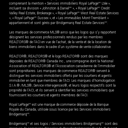
comprenant la mention « Services immobiliers Royal LePage
MD
Ltée »,
incluant sa division « Johnston & Daniel
MD
», « Royal LePage
MD
Credit
Valley Real Estate, Brokerage », « Royal LePage
MD
West Real Estate Services
», « Royal LePage
MD
Sussex », et « Les immeubles Mont-Tremblant »
appartiennent et sont gérés par Bridgemarq Real Estate Services
MD
.
Les marques de commerce MLS® ainsi que les logos qui s'y rapportent
désignent les services professionnels rendus par les membres
REALTORS® de l'ACI en vue de l'achat, de la vente et de la location de
biens immobiliers dans le cadre d'un système de vente collaborative.
REALTOR®, REALTORS® et le logo REALTOR® sont des marques
déposées de REALTOR® Canada Inc., une compagnie dont la National
Association of REALTORS® et l'Association canadienne de l’immobilier
sont propriétaires. Les marques de commerce REALTOR® servent à
distinguer les services immobiliers offerts par les courtiers et agents
immobilier en tant que membres de l'ACI. Les marques d'homologation
S.I.A.® /MLS®, Service inter-agences®, et leurs logos respectifs sont la
propriété de l'ACI, et ils servent à identifier les services immobiliers que
fournissent les courtiers et agents membres de l'ACI.
Royal LePage
MD
est une marque de commerce déposée de la Banque
Royale du Canada, utilisée sous licence par les Services immobiliers
Bridgemarq
MD
.
Bridgemarq
MD
et ses logos / Services immobiliers Bridgemarq
MD
sont des