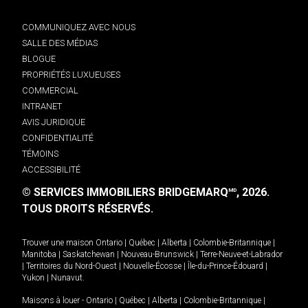
COMMUNIQUEZ AVEC NOUS
SALLE DES MÉDIAS
BLOGUE
PROPRIÉTÉS LUXUEUSES
COMMERCIAL
INTRANET
AVIS JURIDIQUE
CONFIDENTIALITÉ
TÉMOINS
ACCESSIBILITÉ
© SERVICES IMMOBILIERS BRIDGEMARQ
, 2026.
MD
TOUS DROITS RÉSERVÉS.
Trouver une maison
Ontario
|
Québec
|
Alberta
|
Colombie-Britannique
|
Manitoba
|
Saskatchewan
|
Nouveau-Brunswick
|
Terre-Neuve-et-Labrador
|
Territoires du Nord-Ouest
|
Nouvelle-Écosse
|
Île-du-Prince-Édouard
|
Yukon
|
Nunavut
.
Maisons à louer -
Ontario
|
Québec
|
Alberta
|
Colombie-Britannique
|