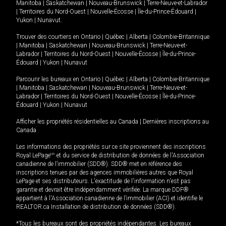
Manitoba
|
Saskatchewan
|
Nouveau-Brunswick
|
Terre-Neuve-et-Labrador
|
Territoires du Nord-Ouest
|
Nouvelle-Écosse
|
Île-du-Prince-Édouard
|
Yukon
|
Nunavut
.
Trouver des courtiers en
Ontario
|
Québec
|
Alberta
|
Colombie-Britannique
|
Manitoba
|
Saskatchewan
|
Nouveau-Brunswick
|
Terre-Neuve-et-
Labrador
|
Territoires du Nord-Ouest
|
Nouvelle-Écosse
|
Île-du-Prince-
Édouard
|
Yukon
|
Nunavut
Parcourir les bureaux en
Ontario
|
Québec
|
Alberta
|
Colombie-Britannique
|
Manitoba
|
Saskatchewan
|
Nouveau-Brunswick
|
Terre-Neuve-et-
Labrador
|
Territoires du Nord-Ouest
|
Nouvelle-Écosse
|
Île-du-Prince-
Édouard
|
Yukon
|
Nunavut
Afficher les propriétés résidentielles au Canada
|
Dernières inscriptions au
Canada
Les informations des propriétés sur ce site proviennent des inscriptions
Royal LePage
MD
et du service de distribution de données de l'Association
canadienne de l’immobilier (SDD®). SDD® met en référence des
inscriptions tenues par des agences immobilières autres que Royal
LePage et ses distributeurs. L'exactitude de l'information n'est pas
garantie et devrait être indépendamment vérifiée. La marque DDF®
appartient à l'Association canadienne de l’immobilier (ACI) et identifie le
REALTOR.ca Installation de distribution de données (SDD®).
*Tous les bureaux sont des propriétés indépendantes. Les bureaux