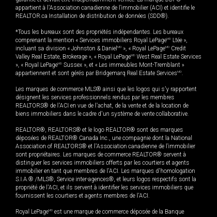
appartient à l'Association canadienne de l’immobilier (ACI) et identifie le
REALTOR.ca Installation de distribution de données (SDD®).
*Tous les bureaux sont des propriétés indépendantes. Les bureaux
comprenant la mention « Services immobiliers Royal LePage
MD
Ltée »,
incluant sa division « Johnston & Daniel
MD
», « Royal LePage
MD
Credit
Valley Real Estate, Brokerage », « Royal LePage
MD
West Real Estate Services
», « Royal LePage
MD
Sussex », et « Les immeubles Mont-Tremblant »
appartiennent et sont gérés par Bridgemarq Real Estate Services
MD
.
Les marques de commerce MLS® ainsi que les logos qui s'y rapportent
désignent les services professionnels rendus par les membres
REALTORS® de l'ACI en vue de l'achat, de la vente et de la location de
biens immobiliers dans le cadre d'un système de vente collaborative.
REALTOR®, REALTORS® et le logo REALTOR® sont des marques
déposées de REALTOR® Canada Inc., une compagnie dont la National
Association of REALTORS® et l'Association canadienne de l’immobilier
sont propriétaires. Les marques de commerce REALTOR® servent à
distinguer les services immobiliers offerts par les courtiers et agents
immobilier en tant que membres de l'ACI. Les marques d'homologation
S.I.A.® /MLS®, Service inter-agences®, et leurs logos respectifs sont la
propriété de l'ACI, et ils servent à identifier les services immobiliers que
fournissent les courtiers et agents membres de l'ACI.
Royal LePage
MD
est une marque de commerce déposée de la Banque