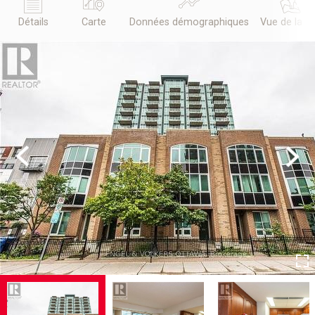
Détails
Carte
Données démographiques
Vue de la r
Previous
Next