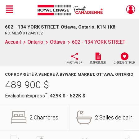
Menu
602 - 134 YORK STREET, Ottawa, Ontario, K1N 1K8
Live
En Direct
NO. MLS® X12945182
Accueil
Ontario
Ottawa
602 - 134 YORK STREET
PARTAGER
IMPRIMER
ENREGISTRER
COPROPRIÉTÉ À VENDRE À BYWARD MARKET, OTTAWA, ONTARIO
489 900
$
MC
ÉvaluationExpress
:
429K $ - 522K $
2 Chambres
2 Salles de bain