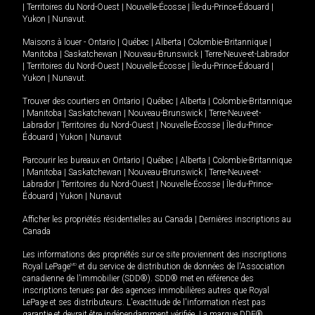
|
Territoires du Nord-Ouest
|
Nouvelle-Écosse
|
Île-du-Prince-Édouard
|
Yukon
|
Nunavut
.
Maisons à louer -
Ontario
|
Québec
|
Alberta
|
Colombie-Britannique
|
Manitoba
|
Saskatchewan
|
Nouveau-Brunswick
|
Terre-Neuve-et-Labrador
|
Territoires du Nord-Ouest
|
Nouvelle-Écosse
|
Île-du-Prince-Édouard
|
Yukon
|
Nunavut
.
Trouver des courtiers en
Ontario
|
Québec
|
Alberta
|
Colombie-Britannique
|
Manitoba
|
Saskatchewan
|
Nouveau-Brunswick
|
Terre-Neuve-et-
Labrador
|
Territoires du Nord-Ouest
|
Nouvelle-Écosse
|
Île-du-Prince-
Édouard
|
Yukon
|
Nunavut
Parcourir les bureaux en
Ontario
|
Québec
|
Alberta
|
Colombie-Britannique
|
Manitoba
|
Saskatchewan
|
Nouveau-Brunswick
|
Terre-Neuve-et-
Labrador
|
Territoires du Nord-Ouest
|
Nouvelle-Écosse
|
Île-du-Prince-
Édouard
|
Yukon
|
Nunavut
Afficher les propriétés résidentielles au Canada
|
Dernières inscriptions au
Canada
Les informations des propriétés sur ce site proviennent des inscriptions
Royal LePage
MD
et du service de distribution de données de l'Association
canadienne de l’immobilier (SDD®). SDD® met en référence des
inscriptions tenues par des agences immobilières autres que Royal
LePage et ses distributeurs. L'exactitude de l'information n'est pas
garantie et devrait être indépendamment vérifiée. La marque DDF®