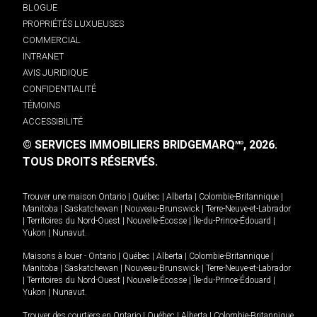
BLOGUE
PROPRIÉTÉS LUXUEUSES
COMMERCIAL
INTRANET
AVIS JURIDIQUE
CONFIDENTIALITÉ
TÉMOINS
ACCESSIBILITÉ
© SERVICES IMMOBILIERS BRIDGEMARQ
, 2026.
MD
TOUS DROITS RÉSERVÉS.
Trouver une maison
Ontario
|
Québec
|
Alberta
|
Colombie-Britannique
|
Manitoba
|
Saskatchewan
|
Nouveau-Brunswick
|
Terre-Neuve-et-Labrador
|
Territoires du Nord-Ouest
|
Nouvelle-Écosse
|
Île-du-Prince-Édouard
|
Yukon
|
Nunavut
.
Maisons à louer -
Ontario
|
Québec
|
Alberta
|
Colombie-Britannique
|
Manitoba
|
Saskatchewan
|
Nouveau-Brunswick
|
Terre-Neuve-et-Labrador
|
Territoires du Nord-Ouest
|
Nouvelle-Écosse
|
Île-du-Prince-Édouard
|
Yukon
|
Nunavut
.
Trouver des courtiers en
Ontario
|
Québec
|
Alberta
|
Colombie-Britannique