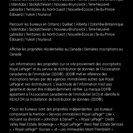
|
Manitoba
|
Saskatchewan
|
Nouveau-Brunswick
|
Terre-Neuve-et-
Labrador
|
Territoires du Nord-Ouest
|
Nouvelle-Écosse
|
Île-du-Prince-
Édouard
|
Yukon
|
Nunavut
Parcourir les bureaux en
Ontario
|
Québec
|
Alberta
|
Colombie-Britannique
|
Manitoba
|
Saskatchewan
|
Nouveau-Brunswick
|
Terre-Neuve-et-
Labrador
|
Territoires du Nord-Ouest
|
Nouvelle-Écosse
|
Île-du-Prince-
Édouard
|
Yukon
|
Nunavut
Afficher les propriétés résidentielles au Canada
|
Dernières inscriptions au
Canada
Les informations des propriétés sur ce site proviennent des inscriptions
Royal LePage
MD
et du service de distribution de données de l'Association
canadienne de l’immobilier (SDD®). SDD® met en référence des
inscriptions tenues par des agences immobilières autres que Royal
LePage et ses distributeurs. L'exactitude de l'information n'est pas
garantie et devrait être indépendamment vérifiée. La marque DDF®
appartient à l'Association canadienne de l’immobilier (ACI) et identifie le
REALTOR.ca Installation de distribution de données (SDD®).
*Tous les bureaux sont des propriétés indépendantes. Les bureaux
comprenant la mention « Services immobiliers Royal LePage
MD
Ltée »,
incluant sa division « Johnston & Daniel
MD
», « Royal LePage
MD
Credit
Valley Real Estate, Brokerage », « Royal LePage
MD
West Real Estate Services
», « Royal LePage
MD
Sussex », et « Les immeubles Mont-Tremblant »