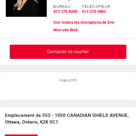
BUREAU :
TÉLÉCOPIEUR :
613.270.8200
613.270.0463
Voir toutes les inscriptions de Erin
Mon site Web
Contacter ce courtier
Demander des infos sur cette inscription
PUBLICITÉ
Prénom
et
Nom
Courriel
Emplacement de 553 - 1050 CANADIAN SHIELD AVENUE,
Téléphone
Ottawa, Ontario, K2K 0C1
(Optionnel)
Message