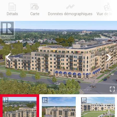
Détails
Carte
Données démographiques
Vue de la r
Previous
Next