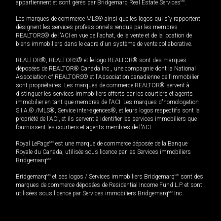
appartiennent et sont gérés par Bridgemarq Real Estate Services
MD
.
Les marques de commerce MLS® ainsi que les logos qui s'y rapportent
désignent les services professionnels rendus par les membres
REALTORS® de l'ACI en vue de l'achat, de la vente et de la location de
biens immobiliers dans le cadre d'un système de vente collaborative.
REALTOR®, REALTORS® et le logo REALTOR® sont des marques
déposées de REALTOR® Canada Inc., une compagnie dont la National
Association of REALTORS® et l'Association canadienne de l’immobilier
sont propriétaires. Les marques de commerce REALTOR® servent à
distinguer les services immobiliers offerts par les courtiers et agents
immobilier en tant que membres de l'ACI. Les marques d'homologation
S.I.A.® /MLS®, Service inter-agences®, et leurs logos respectifs sont la
propriété de l'ACI, et ils servent à identifier les services immobiliers que
fournissent les courtiers et agents membres de l'ACI.
Royal LePage
MD
est une marque de commerce déposée de la Banque
Royale du Canada, utilisée sous licence par les Services immobiliers
Bridgemarq
MD
.
Bridgemarq
MD
et ses logos / Services immobiliers Bridgemarq
MD
sont des
marques de commerce déposées de Residential Income Fund L.P. et sont
utilisées sous licence par Services immobiliers Bridgemarq
MD
Inc.