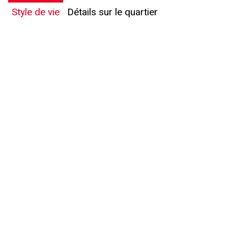
Style de vie
Détails sur le quartier
En cliquant sur le bouton « soumettre », vous consentez à nos conditions d'utilisation et
vous nous fournissez l'autorisation écrite de communiquer avec vous.