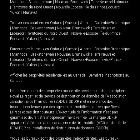
Manitoba
|
Saskatchewan
|
Nouveau-Brunswick
|
Terre-Neuve-et-Labrador
|
Territoires du Nord-Ouest
|
Nouvelle-Écosse
|
Île-du-Prince-Édouard
|
Yukon
|
Nunavut
.
Trouver des courtiers en
Ontario
|
Québec
|
Alberta
|
Colombie-Britannique
|
Manitoba
|
Saskatchewan
|
Nouveau-Brunswick
|
Terre-Neuve-et-
Labrador
|
Territoires du Nord-Ouest
|
Nouvelle-Écosse
|
Île-du-Prince-
Édouard
|
Yukon
|
Nunavut
Parcourir les bureaux en
Ontario
|
Québec
|
Alberta
|
Colombie-Britannique
|
Manitoba
|
Saskatchewan
|
Nouveau-Brunswick
|
Terre-Neuve-et-
Labrador
|
Territoires du Nord-Ouest
|
Nouvelle-Écosse
|
Île-du-Prince-
Édouard
|
Yukon
|
Nunavut
Afficher les propriétés résidentielles au Canada
|
Dernières inscriptions au
Canada
Les informations des propriétés sur ce site proviennent des inscriptions
Royal LePage
MD
et du service de distribution de données de l'Association
canadienne de l’immobilier (SDD®). SDD® met en référence des
inscriptions tenues par des agences immobilières autres que Royal
LePage et ses distributeurs. L'exactitude de l'information n'est pas
garantie et devrait être indépendamment vérifiée. La marque DDF®
appartient à l'Association canadienne de l’immobilier (ACI) et identifie le
REALTOR.ca Installation de distribution de données (SDD®).
*Tous les bureaux sont des propriétés indépendantes. Les bureaux