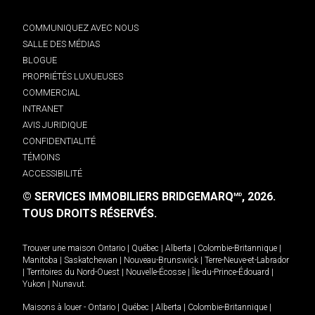
COMMUNIQUEZ AVEC NOUS
SALLE DES MÉDIAS
BLOGUE
PROPRIÉTÉS LUXUEUSES
COMMERCIAL
INTRANET
AVIS JURIDIQUE
CONFIDENTIALITÉ
TÉMOINS
ACCESSIBILITÉ
© SERVICES IMMOBILIERS BRIDGEMARQ
, 2026.
MD
TOUS DROITS RÉSERVÉS.
Trouver une maison
Ontario
|
Québec
|
Alberta
|
Colombie-Britannique
|
Manitoba
|
Saskatchewan
|
Nouveau-Brunswick
|
Terre-Neuve-et-Labrador
|
Territoires du Nord-Ouest
|
Nouvelle-Écosse
|
Île-du-Prince-Édouard
|
Yukon
|
Nunavut
.
Maisons à louer -
Ontario
|
Québec
|
Alberta
|
Colombie-Britannique
|