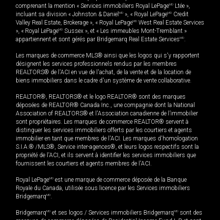
comprenant la mention « Services immobiliers Royal LePage
MD
Ltée »,
incluant sa division « Johnston & Daniel
MD
», « Royal LePage
MD
Credit
Valley Real Estate, Brokerage », « Royal LePage
MD
West Real Estate Services
», « Royal LePage
MD
Sussex », et « Les immeubles Mont-Tremblant »
appartiennent et sont gérés par Bridgemarq Real Estate Services
MD
.
Les marques de commerce MLS® ainsi que les logos qui s'y rapportent
désignent les services professionnels rendus par les membres
REALTORS® de l'ACI en vue de l'achat, de la vente et de la location de
biens immobiliers dans le cadre d'un système de vente collaborative.
REALTOR®, REALTORS® et le logo REALTOR® sont des marques
déposées de REALTOR® Canada Inc., une compagnie dont la National
Association of REALTORS® et l'Association canadienne de l’immobilier
sont propriétaires. Les marques de commerce REALTOR® servent à
distinguer les services immobiliers offerts par les courtiers et agents
immobilier en tant que membres de l'ACI. Les marques d'homologation
S.I.A.® /MLS®, Service inter-agences®, et leurs logos respectifs sont la
propriété de l'ACI, et ils servent à identifier les services immobiliers que
fournissent les courtiers et agents membres de l'ACI.
Royal LePage
MD
est une marque de commerce déposée de la Banque
Royale du Canada, utilisée sous licence par les Services immobiliers
Bridgemarq
MD
.
Bridgemarq
MD
et ses logos / Services immobiliers Bridgemarq
MD
sont des