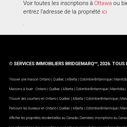
Voir toutes les inscriptions à
Ottawa
ou bi
entrez l'adresse de la propriété
ici
.
© SERVICES IMMOBILIERS BRIDGEMARQ
, 2026.
TOUS D
MD
Trouver une maison
Ontario
|
Québec
|
Alberta
|
Colombie-Britannique
|
Manitob
Maisons à louer -
Ontario
|
Québec
|
Alberta
|
Colombie-Britannique
|
Manitoba
|
Trouver des courtiers en
Ontario
|
Québec
|
Alberta
|
Colombie-Britannique
|
Man
Parcourir les bureaux en
Ontario
|
Québec
|
Alberta
|
Colombie-Britannique
|
Man
Afficher les propriétés résidentielles au Canada
|
Dernières inscriptions au Cana