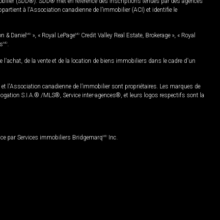
mobilier (SDD®). SDD® met en référence des inscriptions tenues par des agences
rtient à l'Association canadienne de l’immobilier (ACI) et identifie le
on & Daniel
MD
», « Royal LePage
MD
Credit Valley Real Estate, Brokerage », « Royal
es
MD
.
chat, de la vente et de la location de biens immobiliers dans le cadre d'un
Association canadienne de l’immobilier sont propriétaires. Les marques de
ation S.I.A.® /MLS®, Service inter-agences®, et leurs logos respectifs sont la
nce par Services immobiliers Bridgemarq
MD
Inc.