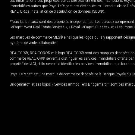
Les informations des propriétés sur ce site proviennent des inscriptions Royal 
immobilières autres que Royal LePage et ses distributeurs. L'exactitude de l'info
REALTOR.ca Installation de distribution de données (SDD®).
*Tous les bureaux sont des propriétés indépendantes. Les bureaux comprenant 
LePage
MD
West Real Estate Services », « Royal LePage
MD
Sussex », et « Les immeu
Les marques de commerce MLS® ainsi que les logos qui s'y rapportent désignent
système de vente collaborative.
REALTOR®, REALTORS® et le logo REALTOR® sont des marques déposées de REAL
commerce REALTOR® servent à distinguer les services immobiliers offerts par le
propriété de l'ACI, et ils servent à identifier les services immobiliers que fourni
Royal LePage
MD
est une marque de commerce déposée de la Banque Royale du Cana
Bridgemarq
MD
et ses logos / Services immobiliers Bridgemarq
MD
sont des marque