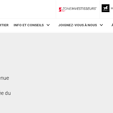
ZoneInvestisseurs RLP
RTIER
INFO ET CONSEILS
JOIGNEZ-VOUS À NOUS
enue
rée du