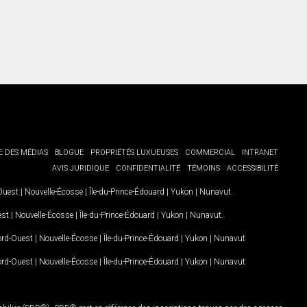
E DES MÉDIAS
BLOGUE
PROPRIÉTÉS LUXUEUSES
COMMERCIAL
INTRANET
AVIS JURIDIQUE
CONFIDENTIALITÉ
TÉMOINS
ACCESSIBILITÉ
-Ouest
|
Nouvelle-Écosse
|
Île-du-Prince-Édouard
|
Yukon
|
Nunavut
.
est
|
Nouvelle-Écosse
|
Île-du-Prince-Édouard
|
Yukon
|
Nunavut
.
Nord-Ouest
|
Nouvelle-Écosse
|
Île-du-Prince-Édouard
|
Yukon
|
Nunavut
Nord-Ouest
|
Nouvelle-Écosse
|
Île-du-Prince-Édouard
|
Yukon
|
Nunavut