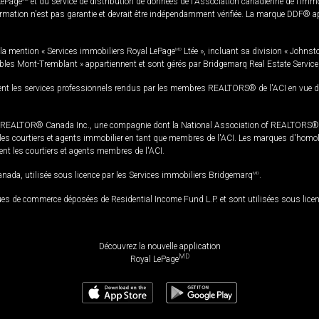
LePage
et du service de distribution de données de l'Association canadienne de l’im
rmation n'est pas garantie et devrait être indépendamment vérifiée. La marque DDF® appa
la mention « Services immobiliers Royal LePage
MD
Ltée », incluant sa division « Johnst
bles Mont-Tremblant » appartiennent et sont gérés par Bridgemarq Real Estate Servic
 les services professionnels rendus par les membres REALTORS® de l'ACI en vue de l'a
TOR® Canada Inc., une compagnie dont la National Association of REALTORS® et l'
s courtiers et agents immobilier en tant que membres de l'ACI. Les marques d'homolog
ssent les courtiers et agents membres de l'ACI.
da, utilisée sous licence par les Services immobiliers Bridgemarq
MD
.
s de commerce déposées de Residential Income Fund L.P. et sont utilisées sous lice
Découvrez la nouvelle application
MD
Royal LePage