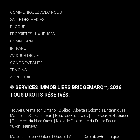
COMMUNIQUEZ AVEC NOUS
SALLE DES MÉDIAS
BLOGUE
PROPRIÉTÉS LUXUEUSES
COMMERCIAL
INTRANET
AVIS JURIDIQUE
CONFIDENTIALITÉ
TÉMOINS
ACCESSIBILITÉ
© SERVICES IMMOBILIERS BRIDGEMARQ
, 2026.
MD
TOUS DROITS RÉSERVÉS.
Trouver une maison
Ontario
|
Québec
|
Alberta
|
Colombie-Britannique
|
Manitoba
|
Saskatchewan
|
Nouveau-Brunswick
|
Terre-Neuve-et-Labrador
|
Territoires du Nord-Ouest
|
Nouvelle-Écosse
|
Île-du-Prince-Édouard
|
Yukon
|
Nunavut
.
Maisons à louer -
Ontario
|
Québec
|
Alberta
|
Colombie-Britannique
|