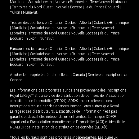
Manitoba
|
Saskatchewan
|
Nouveau-Brunswick
|
Terre-Neuve-et-Labrador
|
Territoires du Nord-Ouest
|
Nouvelle-Écosse
|
Île-du-Prince-Édouard
|
Yukon
|
Nunavut
.
Trouver des courtiers en
Ontario
|
Québec
|
Alberta
|
Colombie-Britannique
|
Manitoba
|
Saskatchewan
|
Nouveau-Brunswick
|
Terre-Neuve-et-
Labrador
|
Territoires du Nord-Ouest
|
Nouvelle-Écosse
|
Île-du-Prince-
Édouard
|
Yukon
|
Nunavut
Parcourir les bureaux en
Ontario
|
Québec
|
Alberta
|
Colombie-Britannique
|
Manitoba
|
Saskatchewan
|
Nouveau-Brunswick
|
Terre-Neuve-et-
Labrador
|
Territoires du Nord-Ouest
|
Nouvelle-Écosse
|
Île-du-Prince-
Édouard
|
Yukon
|
Nunavut
Afficher les propriétés résidentielles au Canada
|
Dernières inscriptions au
Canada
Les informations des propriétés sur ce site proviennent des inscriptions
Royal LePage
MD
et du service de distribution de données de l'Association
canadienne de l’immobilier (SDD®). SDD® met en référence des
inscriptions tenues par des agences immobilières autres que Royal
LePage et ses distributeurs. L'exactitude de l'information n'est pas
garantie et devrait être indépendamment vérifiée. La marque DDF®
appartient à l'Association canadienne de l’immobilier (ACI) et identifie le
REALTOR.ca Installation de distribution de données (SDD®).
*Tous les bureaux sont des propriétés indépendantes. Les bureaux