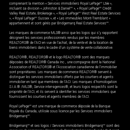
comprenant la mention « Services immobiliers Royal LePage
MD
Ltée »,
incluant sa division « Johnston & Daniel
MD
», « Royal LePage
MD
Credit
Valley Real Estate, Brokerage », « Royal LePage
MD
West Real Estate Services
», « Royal LePage
MD
Sussex », et « Les immeubles Mont-Tremblant »
appartiennent et sont gérés par Bridgemarq Real Estate Services
MD
.
Les marques de commerce MLS® ainsi que les logos qui s'y rapportent
désignent les services professionnels rendus par les membres
REALTORS® de l'ACI en vue de l'achat, de la vente et de la location de
biens immobiliers dans le cadre d'un système de vente collaborative.
REALTOR®, REALTORS® et le logo REALTOR® sont des marques
déposées de REALTOR® Canada Inc., une compagnie dont la National
Association of REALTORS® et l'Association canadienne de l’immobilier
sont propriétaires. Les marques de commerce REALTOR® servent à
distinguer les services immobiliers offerts par les courtiers et agents
immobilier en tant que membres de l'ACI. Les marques d'homologation
S.I.A.® /MLS®, Service inter-agences®, et leurs logos respectifs sont la
propriété de l'ACI, et ils servent à identifier les services immobiliers que
fournissent les courtiers et agents membres de l'ACI.
Royal LePage
MD
est une marque de commerce déposée de la Banque
Royale du Canada, utilisée sous licence par les Services immobiliers
Bridgemarq
MD
.
Bridgemarq
MD
et ses logos / Services immobiliers Bridgemarq
MD
sont des