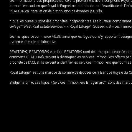
Les informations des propriétés sur ce site proviennent des inscriptions Royal 
immobilières autres que Royal LePage et ses distributeurs. L'exactitude de l'info
REALTOR.ca Installation de distribution de données (SDD®).
*Tous les bureaux sont des propriétés indépendantes. Les bureaux comprenant 
LePage
MD
West Real Estate Services », « Royal LePage
MD
Sussex », et « Les immeu
Les marques de commerce MLS® ainsi que les logos qui s'y rapportent désignent
système de vente collaborative.
REALTOR®, REALTORS® et le logo REALTOR® sont des marques déposées de REAL
commerce REALTOR® servent à distinguer les services immobiliers offerts par le
propriété de l'ACI, et ils servent à identifier les services immobiliers que fourni
Royal LePage
MD
est une marque de commerce déposée de la Banque Royale du Cana
Bridgemarq
MD
et ses logos / Services immobiliers Bridgemarq
MD
sont des marque