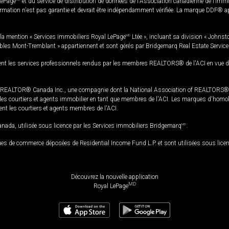
LePage
et du service de distribution de données de l'Association canadienne de l’im
rmation n'est pas garantie et devrait être indépendamment vérifiée. La marque DDF® appa
la mention « Services immobiliers Royal LePage
MD
Ltée », incluant sa division « Johnst
bles Mont-Tremblant » appartiennent et sont gérés par Bridgemarq Real Estate Servic
 les services professionnels rendus par les membres REALTORS® de l'ACI en vue de l'a
TOR® Canada Inc., une compagnie dont la National Association of REALTORS® et l'
s courtiers et agents immobilier en tant que membres de l'ACI. Les marques d'homolog
ssent les courtiers et agents membres de l'ACI.
da, utilisée sous licence par les Services immobiliers Bridgemarq
MD
.
s de commerce déposées de Residential Income Fund L.P. et sont utilisées sous lice
Découvrez la nouvelle application
MD
Royal LePage