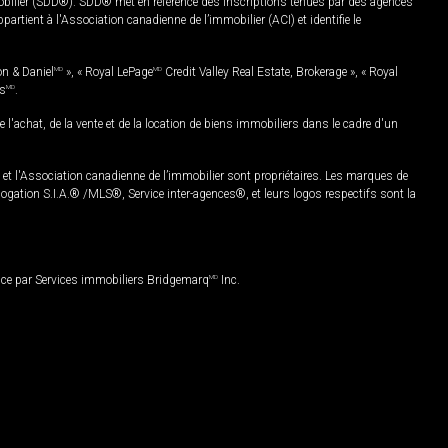
mobilier (SDD®). SDD® met en référence des inscriptions tenues par des agences
rtient à l'Association canadienne de l’immobilier (ACI) et identifie le
on & Daniel
MD
», « Royal LePage
MD
Credit Valley Real Estate, Brokerage », « Royal
es
MD
.
chat, de la vente et de la location de biens immobiliers dans le cadre d'un
Association canadienne de l’immobilier sont propriétaires. Les marques de
ation S.I.A.® /MLS®, Service inter-agences®, et leurs logos respectifs sont la
nce par Services immobiliers Bridgemarq
MD
Inc.