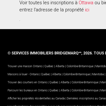
Voir toutes les inscriptions à
Ottawa
ou bi
entrez l'adresse de la propriété
ici
.
© SERVICES IMMOBILIERS BRIDGEMARQ
, 2026.
TOUS D
MD
Trouver une maison
Ontario
|
Québec
|
Alberta
|
Colombie-Britannique
|
Manitob
Maisons à louer -
Ontario
|
Québec
|
Alberta
|
Colombie-Britannique
|
Manitoba
|
Trouver des courtiers en
Ontario
|
Québec
|
Alberta
|
Colombie-Britannique
|
Man
Parcourir les bureaux en
Ontario
|
Québec
|
Alberta
|
Colombie-Britannique
|
Man
Afficher les propriétés résidentielles au Canada
|
Dernières inscriptions au Cana