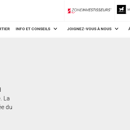
ZoneInvestisseurs RLP
RTIER
INFO ET CONSEILS
JOIGNEZ-VOUS À NOUS
d
. La
rée du