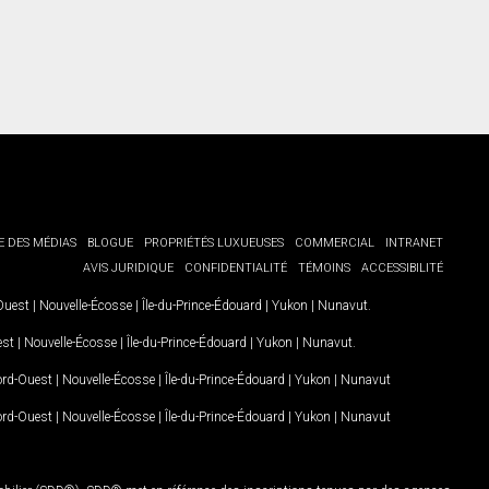
E DES MÉDIAS
BLOGUE
PROPRIÉTÉS LUXUEUSES
COMMERCIAL
INTRANET
AVIS JURIDIQUE
CONFIDENTIALITÉ
TÉMOINS
ACCESSIBILITÉ
-Ouest
|
Nouvelle-Écosse
|
Île-du-Prince-Édouard
|
Yukon
|
Nunavut
.
est
|
Nouvelle-Écosse
|
Île-du-Prince-Édouard
|
Yukon
|
Nunavut
.
Nord-Ouest
|
Nouvelle-Écosse
|
Île-du-Prince-Édouard
|
Yukon
|
Nunavut
Nord-Ouest
|
Nouvelle-Écosse
|
Île-du-Prince-Édouard
|
Yukon
|
Nunavut