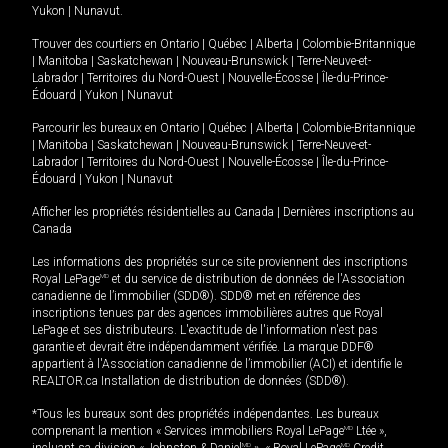
Yukon
|
Nunavut
.
Trouver des courtiers en
Ontario
|
Québec
|
Alberta
|
Colombie-Britannique
|
Manitoba
|
Saskatchewan
|
Nouveau-Brunswick
|
Terre-Neuve-et-
Labrador
|
Territoires du Nord-Ouest
|
Nouvelle-Écosse
|
Île-du-Prince-
Édouard
|
Yukon
|
Nunavut
Parcourir les bureaux en
Ontario
|
Québec
|
Alberta
|
Colombie-Britannique
|
Manitoba
|
Saskatchewan
|
Nouveau-Brunswick
|
Terre-Neuve-et-
Labrador
|
Territoires du Nord-Ouest
|
Nouvelle-Écosse
|
Île-du-Prince-
Édouard
|
Yukon
|
Nunavut
Afficher les propriétés résidentielles au Canada
|
Dernières inscriptions au
Canada
Les informations des propriétés sur ce site proviennent des inscriptions
Royal LePage
MD
et du service de distribution de données de l'Association
canadienne de l’immobilier (SDD®). SDD® met en référence des
inscriptions tenues par des agences immobilières autres que Royal
LePage et ses distributeurs. L'exactitude de l'information n'est pas
garantie et devrait être indépendamment vérifiée. La marque DDF®
appartient à l'Association canadienne de l’immobilier (ACI) et identifie le
REALTOR.ca Installation de distribution de données (SDD®).
*Tous les bureaux sont des propriétés indépendantes. Les bureaux
comprenant la mention « Services immobiliers Royal LePage
MD
Ltée »,
MD
MD