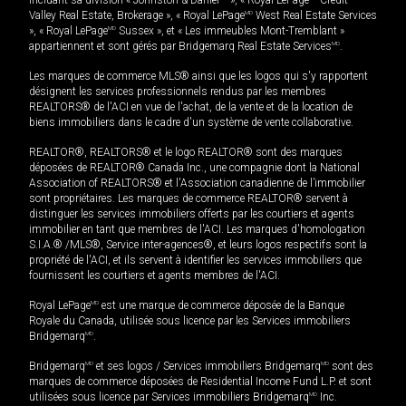
incluant sa division « Johnston & Daniel
», « Royal LePage
Credit
Valley Real Estate, Brokerage », « Royal LePage
MD
West Real Estate Services
», « Royal LePage
MD
Sussex », et « Les immeubles Mont-Tremblant »
appartiennent et sont gérés par Bridgemarq Real Estate Services
MD
.
Les marques de commerce MLS® ainsi que les logos qui s'y rapportent
désignent les services professionnels rendus par les membres
REALTORS® de l'ACI en vue de l'achat, de la vente et de la location de
biens immobiliers dans le cadre d'un système de vente collaborative.
REALTOR®, REALTORS® et le logo REALTOR® sont des marques
déposées de REALTOR® Canada Inc., une compagnie dont la National
Association of REALTORS® et l'Association canadienne de l’immobilier
sont propriétaires. Les marques de commerce REALTOR® servent à
distinguer les services immobiliers offerts par les courtiers et agents
immobilier en tant que membres de l'ACI. Les marques d'homologation
S.I.A.® /MLS®, Service inter-agences®, et leurs logos respectifs sont la
propriété de l'ACI, et ils servent à identifier les services immobiliers que
fournissent les courtiers et agents membres de l'ACI.
Royal LePage
MD
est une marque de commerce déposée de la Banque
Royale du Canada, utilisée sous licence par les Services immobiliers
Bridgemarq
MD
.
Bridgemarq
MD
et ses logos / Services immobiliers Bridgemarq
MD
sont des
marques de commerce déposées de Residential Income Fund L.P. et sont
utilisées sous licence par Services immobiliers Bridgemarq
MD
Inc.