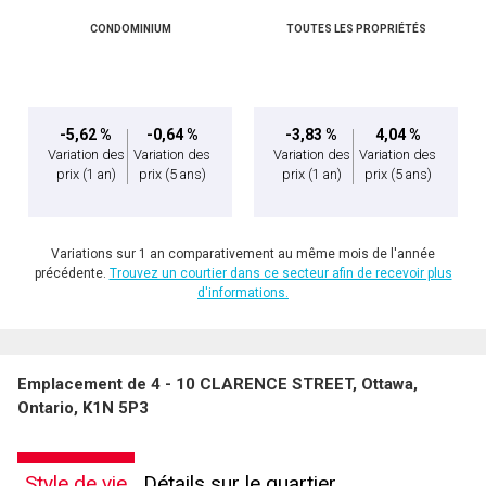
CONDOMINIUM
TOUTES LES PROPRIÉTÉS
-5,62 %
-0,64 %
-3,83 %
4,04 %
Variation des
Variation des
Variation des
Variation des
prix
(1 an)
prix
(5 ans)
prix
(1 an)
prix
(5 ans)
Variations sur 1 an comparativement au même mois de l'année
précédente.
Trouvez un courtier dans ce secteur afin de recevoir plus
d'informations.
Emplacement de 4 - 10 CLARENCE STREET, Ottawa,
Ontario, K1N 5P3
Style de vie
Détails sur le quartier