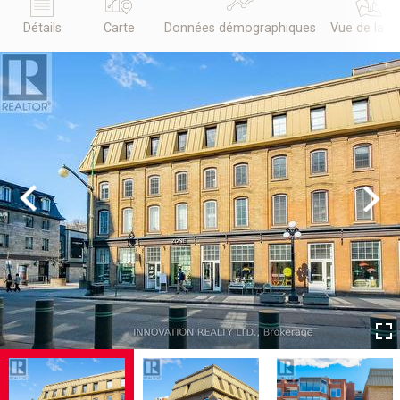
Détails
Carte
Données démographiques
Vue de la r
Previous
Next