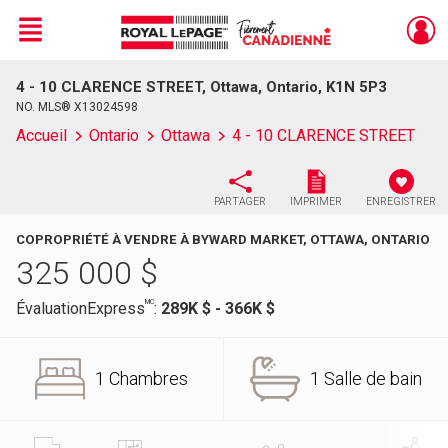
Menu
4 - 10 CLARENCE STREET, Ottawa, Ontario, K1N 5P3
Live
En Direct
NO. MLS® X13024598
Accueil
Ontario
Ottawa
4 - 10 CLARENCE STREET
PARTAGER
IMPRIMER
ENREGISTRER
COPROPRIÉTÉ À VENDRE À BYWARD MARKET, OTTAWA, ONTARIO
325 000
$
MC
ÉvaluationExpress
:
289K $ - 366K $
1 Chambres
1 Salle de bain