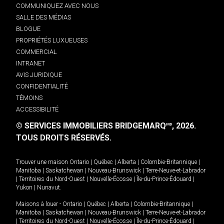
COMMUNIQUEZ AVEC NOUS
SALLE DES MÉDIAS
BLOGUE
PROPRIÉTÉS LUXUEUSES
COMMERCIAL
INTRANET
AVIS JURIDIQUE
CONFIDENTIALITÉ
TÉMOINS
ACCESSIBILITÉ
© SERVICES IMMOBILIERS BRIDGEMARQ
, 2026.
MD
TOUS DROITS RÉSERVÉS.
Trouver une maison
Ontario
|
Québec
|
Alberta
|
Colombie-Britannique
|
Manitoba
|
Saskatchewan
|
Nouveau-Brunswick
|
Terre-Neuve-et-Labrador
|
Territoires du Nord-Ouest
|
Nouvelle-Écosse
|
Île-du-Prince-Édouard
|
Yukon
|
Nunavut
.
Maisons à louer -
Ontario
|
Québec
|
Alberta
|
Colombie-Britannique
|
Manitoba
|
Saskatchewan
|
Nouveau-Brunswick
|
Terre-Neuve-et-Labrador
|
Territoires du Nord-Ouest
|
Nouvelle-Écosse
|
Île-du-Prince-Édouard
|