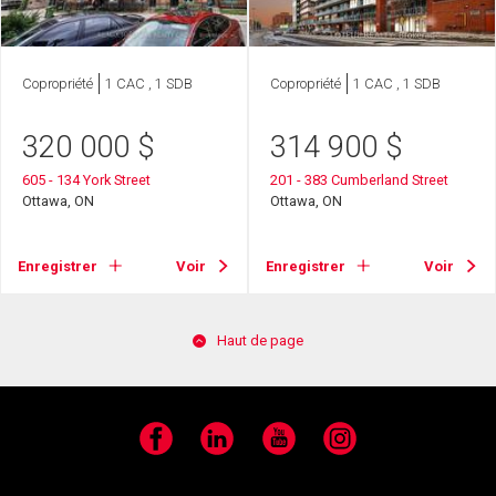
Copropriété
1 CAC , 1 SDB
Copropriété
1 CAC , 1 SDB
320 000
$
314 900
$
605 - 134 York Street
201 - 383 Cumberland Street
Ottawa, ON
Ottawa, ON
Enregistrer
Voir
Enregistrer
Voir
Haut de page
Facebook
LinkedIn
YouTube
Instagram