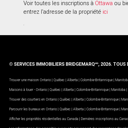
Voir toutes les inscriptions à
Ottawa
ou bi
entrez l'adresse de la propriété
ici
.
© SERVICES IMMOBILIERS BRIDGEMARQ
, 2026.
TOUS D
MD
Trouver une maison
Ontario
|
Québec
|
Alberta
|
Colombie-Britannique
|
Manitob
Maisons à louer -
Ontario
|
Québec
|
Alberta
|
Colombie-Britannique
|
Manitoba
|
Trouver des courtiers en
Ontario
|
Québec
|
Alberta
|
Colombie-Britannique
|
Man
Parcourir les bureaux en
Ontario
|
Québec
|
Alberta
|
Colombie-Britannique
|
Man
Afficher les propriétés résidentielles au Canada
|
Dernières inscriptions au Cana