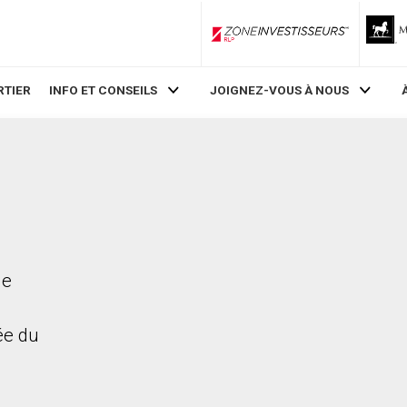
ZoneInvestisseurs RLP
RTIER
INFO ET CONSEILS
JOIGNEZ-VOUS À NOUS
ue
rée du