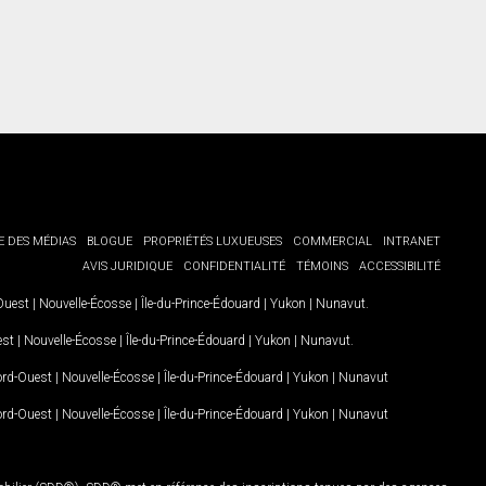
E DES MÉDIAS
BLOGUE
PROPRIÉTÉS LUXUEUSES
COMMERCIAL
INTRANET
AVIS JURIDIQUE
CONFIDENTIALITÉ
TÉMOINS
ACCESSIBILITÉ
-Ouest
|
Nouvelle-Écosse
|
Île-du-Prince-Édouard
|
Yukon
|
Nunavut
.
est
|
Nouvelle-Écosse
|
Île-du-Prince-Édouard
|
Yukon
|
Nunavut
.
Nord-Ouest
|
Nouvelle-Écosse
|
Île-du-Prince-Édouard
|
Yukon
|
Nunavut
Nord-Ouest
|
Nouvelle-Écosse
|
Île-du-Prince-Édouard
|
Yukon
|
Nunavut