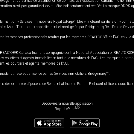
LePage
et du service de distribution de données de l'Association canadienne de l’im
rmation n'est pas garantie et devrait être indépendamment vérifiée. La marque DDF® appa
la mention « Services immobiliers Royal LePage
MD
Ltée », incluant sa division « Johnst
bles Mont-Tremblant » appartiennent et sont gérés par Bridgemarq Real Estate Servic
 les services professionnels rendus par les membres REALTORS® de l'ACI en vue de l'a
TOR® Canada Inc., une compagnie dont la National Association of REALTORS® et l'
s courtiers et agents immobilier en tant que membres de l'ACI. Les marques d'homolog
ssent les courtiers et agents membres de l'ACI.
da, utilisée sous licence par les Services immobiliers Bridgemarq
MD
.
s de commerce déposées de Residential Income Fund L.P. et sont utilisées sous lice
Découvrez la nouvelle application
MD
Royal LePage