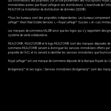
Les informations des propriétés sur ce site proviennent des inscriptions Royal 
immobilières autres que Royal LePage et ses distributeurs. L'exactitude de l'info
REALTOR.ca Installation de distribution de données (SDD®).
*Tous les bureaux sont des propriétés indépendantes. Les bureaux comprenant 
LePage
MD
West Real Estate Services », « Royal LePage
MD
Sussex », et « Les immeu
Les marques de commerce MLS® ainsi que les logos qui s'y rapportent désignent
système de vente collaborative.
REALTOR®, REALTORS® et le logo REALTOR® sont des marques déposées de REAL
commerce REALTOR® servent à distinguer les services immobiliers offerts par le
propriété de l'ACI, et ils servent à identifier les services immobiliers que fourni
Royal LePage
MD
est une marque de commerce déposée de la Banque Royale du Cana
Bridgemarq
MD
et ses logos / Services immobiliers Bridgemarq
MD
sont des marque