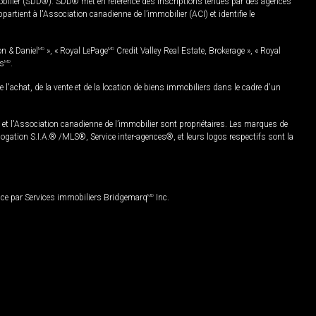
mobilier (SDD®). SDD® met en référence des inscriptions tenues par des agences
rtient à l'Association canadienne de l’immobilier (ACI) et identifie le
on & Daniel
MD
», « Royal LePage
MD
Credit Valley Real Estate, Brokerage », « Royal
es
MD
.
chat, de la vente et de la location de biens immobiliers dans le cadre d'un
Association canadienne de l’immobilier sont propriétaires. Les marques de
ation S.I.A.® /MLS®, Service inter-agences®, et leurs logos respectifs sont la
nce par Services immobiliers Bridgemarq
MD
Inc.