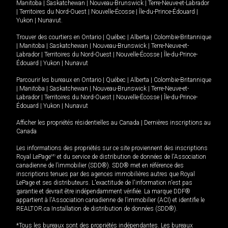
Manitoba
|
Saskatchewan
|
Nouveau-Brunswick
|
Terre-Neuve-et-Labrador
|
Territoires du Nord-Ouest
|
Nouvelle-Écosse
|
Île-du-Prince-Édouard
|
Yukon
|
Nunavut
.
Trouver des courtiers en
Ontario
|
Québec
|
Alberta
|
Colombie-Britannique
|
Manitoba
|
Saskatchewan
|
Nouveau-Brunswick
|
Terre-Neuve-et-
Labrador
|
Territoires du Nord-Ouest
|
Nouvelle-Écosse
|
Île-du-Prince-
Édouard
|
Yukon
|
Nunavut
Parcourir les bureaux en
Ontario
|
Québec
|
Alberta
|
Colombie-Britannique
|
Manitoba
|
Saskatchewan
|
Nouveau-Brunswick
|
Terre-Neuve-et-
Labrador
|
Territoires du Nord-Ouest
|
Nouvelle-Écosse
|
Île-du-Prince-
Édouard
|
Yukon
|
Nunavut
Afficher les propriétés résidentielles au Canada
|
Dernières inscriptions au
Canada
Les informations des propriétés sur ce site proviennent des inscriptions
Royal LePage
MD
et du service de distribution de données de l'Association
canadienne de l’immobilier (SDD®). SDD® met en référence des
inscriptions tenues par des agences immobilières autres que Royal
LePage et ses distributeurs. L'exactitude de l'information n'est pas
garantie et devrait être indépendamment vérifiée. La marque DDF®
appartient à l'Association canadienne de l’immobilier (ACI) et identifie le
REALTOR.ca Installation de distribution de données (SDD®).
*Tous les bureaux sont des propriétés indépendantes. Les bureaux