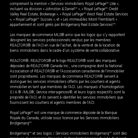
comprenant la mention « Services immobiliers Royal LePage
MD
Ltée »,
incluant sa division « Johnston & Daniel
MD
», « Royal LePage
MD
Credit
Valley Real Estate, Brokerage », « Royal LePage
MD
West Real Estate Services
», « Royal LePage
MD
Sussex », et « Les immeubles Mont-Tremblant »
appartiennent et sont gérés par Bridgemarq Real Estate Services
MD
.
Les marques de commerce MLS® ainsi que les logos qui s'y rapportent
désignent les services professionnels rendus par les membres
REALTORS® de l'ACI en vue de l'achat, de la vente et de la location de
biens immobiliers dans le cadre d'un système de vente collaborative.
REALTOR®, REALTORS® et le logo REALTOR® sont des marques
déposées de REALTOR® Canada Inc., une compagnie dont la National
Association of REALTORS® et l'Association canadienne de l’immobilier
sont propriétaires. Les marques de commerce REALTOR® servent à
distinguer les services immobiliers offerts par les courtiers et agents
immobilier en tant que membres de l'ACI. Les marques d'homologation
S.I.A.® /MLS®, Service inter-agences®, et leurs logos respectifs sont la
propriété de l'ACI, et ils servent à identifier les services immobiliers que
fournissent les courtiers et agents membres de l'ACI.
Royal LePage
MD
est une marque de commerce déposée de la Banque
Royale du Canada, utilisée sous licence par les Services immobiliers
Bridgemarq
MD
.
Bridgemarq
MD
et ses logos / Services immobiliers Bridgemarq
MD
sont des