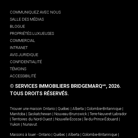
COMMUNIQUEZ AVEC NOUS
SALLE DES MÉDIAS
BLOGUE
PROPRIÉTÉS LUXUEUSES
COMMERCIAL
INTRANET
AVIS JURIDIQUE
CONFIDENTIALITÉ
TÉMOINS
ACCESSIBILITÉ
© SERVICES IMMOBILIERS BRIDGEMARQ
, 2026.
MD
TOUS DROITS RÉSERVÉS.
Trouver une maison
Ontario
|
Québec
|
Alberta
|
Colombie-Britannique
|
Manitoba
|
Saskatchewan
|
Nouveau-Brunswick
|
Terre-Neuve-et-Labrador
|
Territoires du Nord-Ouest
|
Nouvelle-Écosse
|
Île-du-Prince-Édouard
|
Yukon
|
Nunavut
.
Maisons à louer -
Ontario
|
Québec
|
Alberta
|
Colombie-Britannique
|