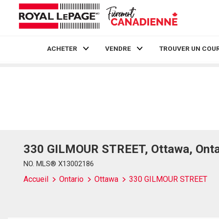
ACHETER
VENDRE
TROUVER UN COUR
Live
En Direct
330 GILMOUR STREET, Ottawa, Onta
NO. MLS® X13002186
Accueil
Ontario
Ottawa
330 GILMOUR STREET