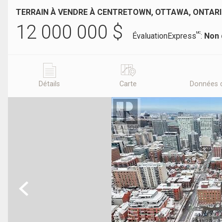
TERRAIN À VENDRE À CENTRETOWN, OTTAWA, ONTAR
12 000 000
$
MC
ÉvaluationExpress
:
Non 
Détails
Carte
Données 
Previous