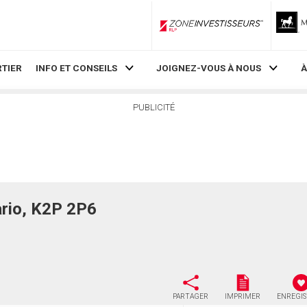
ZoneInvestisseurs RLP
TIER
INFO ET CONSEILS
JOIGNEZ-VOUS À NOUS
À
PUBLICITÉ
rio, K2P 2P6
PARTAGER
IMPRIMER
ENREGI