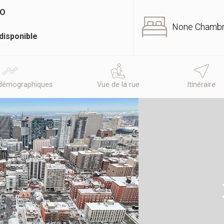
IO
None Chamb
disponible
démographiques
Vue de la rue
Itinéraire
N