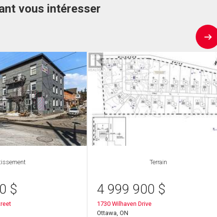
ant vous intéresser
tissement
Terrain
00
$
4 999 900
$
reet
1730 Wilhaven Drive
Ottawa, ON