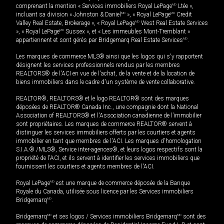
comprenant la mention « Services immobiliers Royal LePage
MD
Ltée »,
incluant sa division « Johnston & Daniel
MD
», « Royal LePage
MD
Credit
Valley Real Estate, Brokerage », « Royal LePage
MD
West Real Estate Services
», « Royal LePage
MD
Sussex », et « Les immeubles Mont-Tremblant »
appartiennent et sont gérés par Bridgemarq Real Estate Services
MD
.
Les marques de commerce MLS® ainsi que les logos qui s'y rapportent
désignent les services professionnels rendus par les membres
REALTORS® de l'ACI en vue de l'achat, de la vente et de la location de
biens immobiliers dans le cadre d'un système de vente collaborative.
REALTOR®, REALTORS® et le logo REALTOR® sont des marques
déposées de REALTOR® Canada Inc., une compagnie dont la National
Association of REALTORS® et l'Association canadienne de l’immobilier
sont propriétaires. Les marques de commerce REALTOR® servent à
distinguer les services immobiliers offerts par les courtiers et agents
immobilier en tant que membres de l'ACI. Les marques d'homologation
S.I.A.® /MLS®, Service inter-agences®, et leurs logos respectifs sont la
propriété de l'ACI, et ils servent à identifier les services immobiliers que
fournissent les courtiers et agents membres de l'ACI.
Royal LePage
MD
est une marque de commerce déposée de la Banque
Royale du Canada, utilisée sous licence par les Services immobiliers
Bridgemarq
MD
.
Bridgemarq
MD
et ses logos / Services immobiliers Bridgemarq
MD
sont des