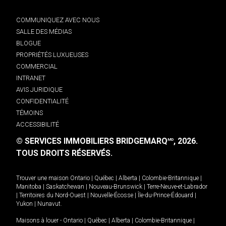
COMMUNIQUEZ AVEC NOUS
SALLE DES MÉDIAS
BLOGUE
PROPRIÉTÉS LUXUEUSES
COMMERCIAL
INTRANET
AVIS JURIDIQUE
CONFIDENTIALITÉ
TÉMOINS
ACCESSIBILITÉ
© SERVICES IMMOBILIERS BRIDGEMARQ
, 2026.
MD
TOUS DROITS RÉSERVÉS.
Trouver une maison
Ontario
|
Québec
|
Alberta
|
Colombie-Britannique
|
Manitoba
|
Saskatchewan
|
Nouveau-Brunswick
|
Terre-Neuve-et-Labrador
|
Territoires du Nord-Ouest
|
Nouvelle-Écosse
|
Île-du-Prince-Édouard
|
Yukon
|
Nunavut
.
Maisons à louer -
Ontario
|
Québec
|
Alberta
|
Colombie-Britannique
|