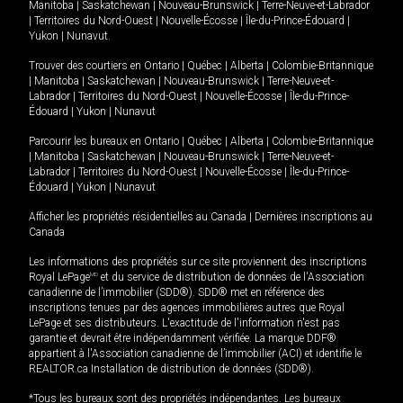
Manitoba
|
Saskatchewan
|
Nouveau-Brunswick
|
Terre-Neuve-et-Labrador
|
Territoires du Nord-Ouest
|
Nouvelle-Écosse
|
Île-du-Prince-Édouard
|
Yukon
|
Nunavut
.
Trouver des courtiers en
Ontario
|
Québec
|
Alberta
|
Colombie-Britannique
|
Manitoba
|
Saskatchewan
|
Nouveau-Brunswick
|
Terre-Neuve-et-
Labrador
|
Territoires du Nord-Ouest
|
Nouvelle-Écosse
|
Île-du-Prince-
Édouard
|
Yukon
|
Nunavut
Parcourir les bureaux en
Ontario
|
Québec
|
Alberta
|
Colombie-Britannique
|
Manitoba
|
Saskatchewan
|
Nouveau-Brunswick
|
Terre-Neuve-et-
Labrador
|
Territoires du Nord-Ouest
|
Nouvelle-Écosse
|
Île-du-Prince-
Édouard
|
Yukon
|
Nunavut
Afficher les propriétés résidentielles au Canada
|
Dernières inscriptions au
Canada
Les informations des propriétés sur ce site proviennent des inscriptions
Royal LePage
MD
et du service de distribution de données de l'Association
canadienne de l’immobilier (SDD®). SDD® met en référence des
inscriptions tenues par des agences immobilières autres que Royal
LePage et ses distributeurs. L'exactitude de l'information n'est pas
garantie et devrait être indépendamment vérifiée. La marque DDF®
appartient à l'Association canadienne de l’immobilier (ACI) et identifie le
REALTOR.ca Installation de distribution de données (SDD®).
*Tous les bureaux sont des propriétés indépendantes. Les bureaux