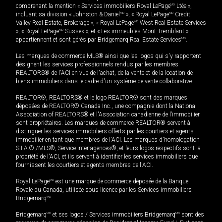
comprenant la mention « Services immobiliers Royal LePage
MD
Ltée »,
incluant sa division « Johnston & Daniel
MD
», « Royal LePage
MD
Credit
Valley Real Estate, Brokerage », « Royal LePage
MD
West Real Estate Services
», « Royal LePage
MD
Sussex », et « Les immeubles Mont-Tremblant »
appartiennent et sont gérés par Bridgemarq Real Estate Services
MD
.
Les marques de commerce MLS® ainsi que les logos qui s'y rapportent
désignent les services professionnels rendus par les membres
REALTORS® de l'ACI en vue de l'achat, de la vente et de la location de
biens immobiliers dans le cadre d'un système de vente collaborative.
REALTOR®, REALTORS® et le logo REALTOR® sont des marques
déposées de REALTOR® Canada Inc., une compagnie dont la National
Association of REALTORS® et l'Association canadienne de l’immobilier
sont propriétaires. Les marques de commerce REALTOR® servent à
distinguer les services immobiliers offerts par les courtiers et agents
immobilier en tant que membres de l'ACI. Les marques d'homologation
S.I.A.® /MLS®, Service inter-agences®, et leurs logos respectifs sont la
propriété de l'ACI, et ils servent à identifier les services immobiliers que
fournissent les courtiers et agents membres de l'ACI.
Royal LePage
MD
est une marque de commerce déposée de la Banque
Royale du Canada, utilisée sous licence par les Services immobiliers
Bridgemarq
MD
.
Bridgemarq
MD
et ses logos / Services immobiliers Bridgemarq
MD
sont des