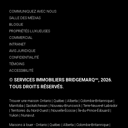
COMMUNIQUEZ AVEC NOUS
SALLE DES MÉDIAS
BLOGUE
PROPRIÉTÉS LUXUEUSES
COMMERCIAL
INTRANET
AVIS JURIDIQUE
CONFIDENTIALITÉ
TÉMOINS
ACCESSIBILITÉ
© SERVICES IMMOBILIERS BRIDGEMARQ
, 2026.
MD
TOUS DROITS RÉSERVÉS.
Trouver une maison
Ontario
|
Québec
|
Alberta
|
Colombie-Britannique
|
Manitoba
|
Saskatchewan
|
Nouveau-Brunswick
|
Terre-Neuve-et-Labrador
|
Territoires du Nord-Ouest
|
Nouvelle-Écosse
|
Île-du-Prince-Édouard
|
Yukon
|
Nunavut
.
Maisons à louer -
Ontario
|
Québec
|
Alberta
|
Colombie-Britannique
|