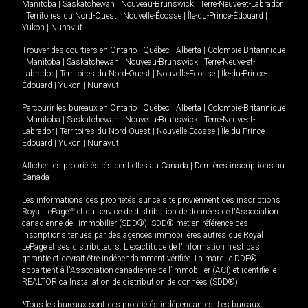
Manitoba
|
Saskatchewan
|
Nouveau-Brunswick
|
Terre-Neuve-et-Labrador
|
Territoires du Nord-Ouest
|
Nouvelle-Écosse
|
Île-du-Prince-Édouard
|
Yukon
|
Nunavut
.
Trouver des courtiers en
Ontario
|
Québec
|
Alberta
|
Colombie-Britannique
|
Manitoba
|
Saskatchewan
|
Nouveau-Brunswick
|
Terre-Neuve-et-
Labrador
|
Territoires du Nord-Ouest
|
Nouvelle-Écosse
|
Île-du-Prince-
Édouard
|
Yukon
|
Nunavut
Parcourir les bureaux en
Ontario
|
Québec
|
Alberta
|
Colombie-Britannique
|
Manitoba
|
Saskatchewan
|
Nouveau-Brunswick
|
Terre-Neuve-et-
Labrador
|
Territoires du Nord-Ouest
|
Nouvelle-Écosse
|
Île-du-Prince-
Édouard
|
Yukon
|
Nunavut
Afficher les propriétés résidentielles au Canada
|
Dernières inscriptions au
Canada
Les informations des propriétés sur ce site proviennent des inscriptions
Royal LePage
MD
et du service de distribution de données de l'Association
canadienne de l’immobilier (SDD®). SDD® met en référence des
inscriptions tenues par des agences immobilières autres que Royal
LePage et ses distributeurs. L'exactitude de l'information n'est pas
garantie et devrait être indépendamment vérifiée. La marque DDF®
appartient à l'Association canadienne de l’immobilier (ACI) et identifie le
REALTOR.ca Installation de distribution de données (SDD®).
*Tous les bureaux sont des propriétés indépendantes. Les bureaux