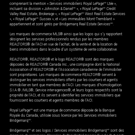
comprenant la mention « Services immobiliers Royal LePage
MD
Ltée »,
incluant sa division « Johnston & Daniel
MD
», « Royal LePage
MD
Credit
Valley Real Estate, Brokerage », « Royal LePage
MD
West Real Estate Services
», « Royal LePage
MD
Sussex », et « Les immeubles Mont-Tremblant »
appartiennent et sont gérés par Bridgemarq Real Estate Services
MD
.
Les marques de commerce MLS® ainsi que les logos qui s'y rapportent
désignent les services professionnels rendus par les membres
REALTORS® de l'ACI en vue de l'achat, de la vente et de la location de
biens immobiliers dans le cadre d'un système de vente collaborative.
REALTOR®, REALTORS® et le logo REALTOR® sont des marques
déposées de REALTOR® Canada Inc., une compagnie dont la National
Association of REALTORS® et l'Association canadienne de l’immobilier
sont propriétaires. Les marques de commerce REALTOR® servent à
distinguer les services immobiliers offerts par les courtiers et agents
immobilier en tant que membres de l'ACI. Les marques d'homologation
S.I.A.® /MLS®, Service inter-agences®, et leurs logos respectifs sont la
propriété de l'ACI, et ils servent à identifier les services immobiliers que
fournissent les courtiers et agents membres de l'ACI.
Royal LePage
MD
est une marque de commerce déposée de la Banque
Royale du Canada, utilisée sous licence par les Services immobiliers
Bridgemarq
MD
.
Bridgemarq
MD
et ses logos / Services immobiliers Bridgemarq
MD
sont des