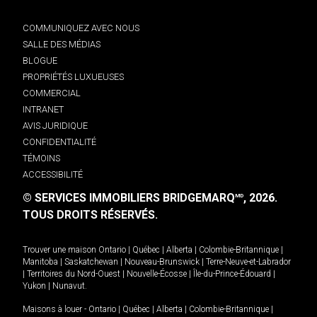
COMMUNIQUEZ AVEC NOUS
SALLE DES MÉDIAS
BLOGUE
PROPRIÉTÉS LUXUEUSES
COMMERCIAL
INTRANET
AVIS JURIDIQUE
CONFIDENTIALITÉ
TÉMOINS
ACCESSIBILITÉ
© SERVICES IMMOBILIERS BRIDGEMARQ
, 2026.
MD
TOUS DROITS RÉSERVÉS.
Trouver une maison
Ontario
|
Québec
|
Alberta
|
Colombie-Britannique
|
Manitoba
|
Saskatchewan
|
Nouveau-Brunswick
|
Terre-Neuve-et-Labrador
|
Territoires du Nord-Ouest
|
Nouvelle-Écosse
|
Île-du-Prince-Édouard
|
Yukon
|
Nunavut
.
Maisons à louer -
Ontario
|
Québec
|
Alberta
|
Colombie-Britannique
|