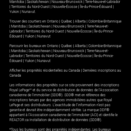
Manitoba
|
Saskatchewan
|
Nouveau-Brunswick
|
Terre-Neuve-et-Labrador
|
Territoires du Nord-Ouest
|
Nouvelle-Écosse
|
Île-du-Prince-Édouard
|
Yukon
|
Nunavut
.
Trouver des courtiers en
Ontario
|
Québec
|
Alberta
|
Colombie-Britannique
|
Manitoba
|
Saskatchewan
|
Nouveau-Brunswick
|
Terre-Neuve-et-
Labrador
|
Territoires du Nord-Ouest
|
Nouvelle-Écosse
|
Île-du-Prince-
Édouard
|
Yukon
|
Nunavut
Parcourir les bureaux en
Ontario
|
Québec
|
Alberta
|
Colombie-Britannique
|
Manitoba
|
Saskatchewan
|
Nouveau-Brunswick
|
Terre-Neuve-et-
Labrador
|
Territoires du Nord-Ouest
|
Nouvelle-Écosse
|
Île-du-Prince-
Édouard
|
Yukon
|
Nunavut
Afficher les propriétés résidentielles au Canada
|
Dernières inscriptions au
Canada
Les informations des propriétés sur ce site proviennent des inscriptions
Royal LePage
MD
et du service de distribution de données de l'Association
canadienne de l’immobilier (SDD®). SDD® met en référence des
inscriptions tenues par des agences immobilières autres que Royal
LePage et ses distributeurs. L'exactitude de l'information n'est pas
garantie et devrait être indépendamment vérifiée. La marque DDF®
appartient à l'Association canadienne de l’immobilier (ACI) et identifie le
REALTOR.ca Installation de distribution de données (SDD®).
*Tous les bureaux sont des propriétés indépendantes. Les bureaux