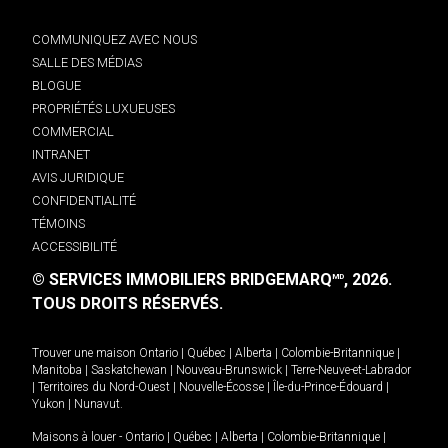
COMMUNIQUEZ AVEC NOUS
SALLE DES MÉDIAS
BLOGUE
PROPRIÉTÉS LUXUEUSES
COMMERCIAL
INTRANET
AVIS JURIDIQUE
CONFIDENTIALITÉ
TÉMOINS
ACCESSIBILITÉ
© SERVICES IMMOBILIERS BRIDGEMARQ
, 2026.
MD
TOUS DROITS RÉSERVÉS.
Trouver une maison
Ontario
|
Québec
|
Alberta
|
Colombie-Britannique
|
Manitoba
|
Saskatchewan
|
Nouveau-Brunswick
|
Terre-Neuve-et-Labrador
|
Territoires du Nord-Ouest
|
Nouvelle-Écosse
|
Île-du-Prince-Édouard
|
Yukon
|
Nunavut
.
Maisons à louer -
Ontario
|
Québec
|
Alberta
|
Colombie-Britannique
|