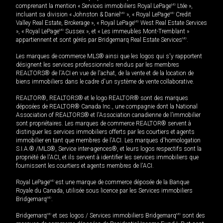
comprenant la mention « Services immobiliers Royal LePage
MD
Ltée »,
incluant sa division « Johnston & Daniel
MD
», « Royal LePage
MD
Credit
Valley Real Estate, Brokerage », « Royal LePage
MD
West Real Estate Services
», « Royal LePage
MD
Sussex », et « Les immeubles Mont-Tremblant »
appartiennent et sont gérés par Bridgemarq Real Estate Services
MD
.
Les marques de commerce MLS® ainsi que les logos qui s'y rapportent
désignent les services professionnels rendus par les membres
REALTORS® de l'ACI en vue de l'achat, de la vente et de la location de
biens immobiliers dans le cadre d'un système de vente collaborative.
REALTOR®, REALTORS® et le logo REALTOR® sont des marques
déposées de REALTOR® Canada Inc., une compagnie dont la National
Association of REALTORS® et l'Association canadienne de l’immobilier
sont propriétaires. Les marques de commerce REALTOR® servent à
distinguer les services immobiliers offerts par les courtiers et agents
immobilier en tant que membres de l'ACI. Les marques d'homologation
S.I.A.® /MLS®, Service inter-agences®, et leurs logos respectifs sont la
propriété de l'ACI, et ils servent à identifier les services immobiliers que
fournissent les courtiers et agents membres de l'ACI.
Royal LePage
MD
est une marque de commerce déposée de la Banque
Royale du Canada, utilisée sous licence par les Services immobiliers
Bridgemarq
MD
.
Bridgemarq
MD
et ses logos / Services immobiliers Bridgemarq
MD
sont des