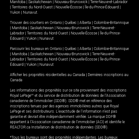
Manitoba
|
Saskatchewan
|
Nouveau-Brunswick
|
Terre-Neuve-et-Labrador
|
Territoires du Nord-Ouest
|
Nouvelle-Écosse
|
Île-du-Prince-Édouard
|
Yukon
|
Nunavut
.
Trouver des courtiers en
Ontario
|
Québec
|
Alberta
|
Colombie-Britannique
|
Manitoba
|
Saskatchewan
|
Nouveau-Brunswick
|
Terre-Neuve-et-
Labrador
|
Territoires du Nord-Ouest
|
Nouvelle-Écosse
|
Île-du-Prince-
Édouard
|
Yukon
|
Nunavut
Parcourir les bureaux en
Ontario
|
Québec
|
Alberta
|
Colombie-Britannique
|
Manitoba
|
Saskatchewan
|
Nouveau-Brunswick
|
Terre-Neuve-et-
Labrador
|
Territoires du Nord-Ouest
|
Nouvelle-Écosse
|
Île-du-Prince-
Édouard
|
Yukon
|
Nunavut
Afficher les propriétés résidentielles au Canada
|
Dernières inscriptions au
Canada
Les informations des propriétés sur ce site proviennent des inscriptions
Royal LePage
MD
et du service de distribution de données de l'Association
canadienne de l’immobilier (SDD®). SDD® met en référence des
inscriptions tenues par des agences immobilières autres que Royal
LePage et ses distributeurs. L'exactitude de l'information n'est pas
garantie et devrait être indépendamment vérifiée. La marque DDF®
appartient à l'Association canadienne de l’immobilier (ACI) et identifie le
REALTOR.ca Installation de distribution de données (SDD®).
*Tous les bureaux sont des propriétés indépendantes. Les bureaux