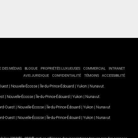
E DES MÉDIAS
BLOGUE
PROPRIÉTÉS LUXUEUSES
COMMERCIAL
INTRANET
AVIS JURIDIQUE
CONFIDENTIALITÉ
TÉMOINS
ACCESSIBILITÉ
-Ouest
|
Nouvelle-Écosse
|
Île-du-Prince-Édouard
|
Yukon
|
Nunavut
.
est
|
Nouvelle-Écosse
|
Île-du-Prince-Édouard
|
Yukon
|
Nunavut
.
Nord-Ouest
|
Nouvelle-Écosse
|
Île-du-Prince-Édouard
|
Yukon
|
Nunavut
Nord-Ouest
|
Nouvelle-Écosse
|
Île-du-Prince-Édouard
|
Yukon
|
Nunavut