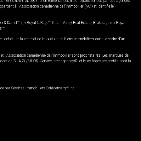
mobilier (SDD®). SDD® met en référence des inscriptions tenues par des agences
rtient à l'Association canadienne de l’immobilier (ACI) et identifie le
on & Daniel
MD
», « Royal LePage
MD
Credit Valley Real Estate, Brokerage », « Royal
es
MD
.
chat, de la vente et de la location de biens immobiliers dans le cadre d'un
Association canadienne de l’immobilier sont propriétaires. Les marques de
ation S.I.A.® /MLS®, Service inter-agences®, et leurs logos respectifs sont la
nce par Services immobiliers Bridgemarq
MD
Inc.