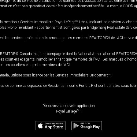
LePage
et du service de distribution de données de l'Association canadienne de l’im
rmation n'est pas garantie et devrait être indépendamment vérifiée. La marque DDF® appa
la mention « Services immobiliers Royal LePage
MD
Ltée », incluant sa division « Johnst
bles Mont-Tremblant » appartiennent et sont gérés par Bridgemarq Real Estate Servic
 les services professionnels rendus par les membres REALTORS® de l'ACI en vue de l'a
TOR® Canada Inc., une compagnie dont la National Association of REALTORS® et l'
s courtiers et agents immobilier en tant que membres de l'ACI. Les marques d'homolog
ssent les courtiers et agents membres de l'ACI.
da, utilisée sous licence par les Services immobiliers Bridgemarq
MD
.
s de commerce déposées de Residential Income Fund L.P. et sont utilisées sous lice
Découvrez la nouvelle application
MD
Royal LePage