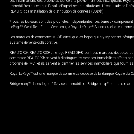
Les informations des propriétés sur ce site proviennent des inscriptions Royal 
immobilières autres que Royal LePage et ses distributeurs. L'exactitude de l'info
REALTOR.ca Installation de distribution de données (SDD®).
*Tous les bureaux sont des propriétés indépendantes. Les bureaux comprenant 
LePage
MD
West Real Estate Services », « Royal LePage
MD
Sussex », et « Les immeu
Les marques de commerce MLS® ainsi que les logos qui s'y rapportent désignent
système de vente collaborative.
REALTOR®, REALTORS® et le logo REALTOR® sont des marques déposées de REAL
commerce REALTOR® servent à distinguer les services immobiliers offerts par le
propriété de l'ACI, et ils servent à identifier les services immobiliers que fourni
Royal LePage
MD
est une marque de commerce déposée de la Banque Royale du Cana
Bridgemarq
MD
et ses logos / Services immobiliers Bridgemarq
MD
sont des marque