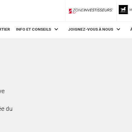
ZoneInvestisseurs RLP
RTIER
INFO ET CONSEILS
JOIGNEZ-VOUS À NOUS
ve
rée du