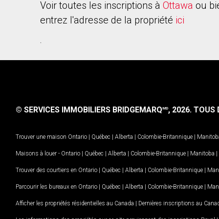
Voir toutes les inscriptions à
Ottawa
ou bi
entrez l'adresse de la propriété
ici
.
© SERVICES IMMOBILIERS BRIDGEMARQ
, 2026.
TOUS D
MD
Trouver une maison
Ontario
|
Québec
|
Alberta
|
Colombie-Britannique
|
Manitob
Maisons à louer -
Ontario
|
Québec
|
Alberta
|
Colombie-Britannique
|
Manitoba
|
Trouver des courtiers en
Ontario
|
Québec
|
Alberta
|
Colombie-Britannique
|
Man
Parcourir les bureaux en
Ontario
|
Québec
|
Alberta
|
Colombie-Britannique
|
Man
Afficher les propriétés résidentielles au Canada
|
Dernières inscriptions au Cana