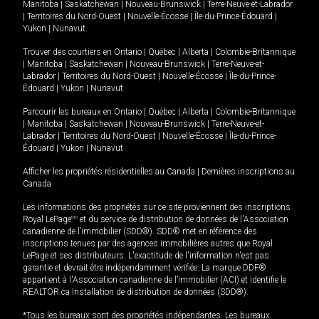
Manitoba
|
Saskatchewan
|
Nouveau-Brunswick
|
Terre-Neuve-et-Labrador
|
Territoires du Nord-Ouest
|
Nouvelle-Écosse
|
Île-du-Prince-Édouard
|
Yukon
|
Nunavut
.
Trouver des courtiers en
Ontario
|
Québec
|
Alberta
|
Colombie-Britannique
|
Manitoba
|
Saskatchewan
|
Nouveau-Brunswick
|
Terre-Neuve-et-
Labrador
|
Territoires du Nord-Ouest
|
Nouvelle-Écosse
|
Île-du-Prince-
Édouard
|
Yukon
|
Nunavut
Parcourir les bureaux en
Ontario
|
Québec
|
Alberta
|
Colombie-Britannique
|
Manitoba
|
Saskatchewan
|
Nouveau-Brunswick
|
Terre-Neuve-et-
Labrador
|
Territoires du Nord-Ouest
|
Nouvelle-Écosse
|
Île-du-Prince-
Édouard
|
Yukon
|
Nunavut
Afficher les propriétés résidentielles au Canada
|
Dernières inscriptions au
Canada
Les informations des propriétés sur ce site proviennent des inscriptions
Royal LePage
MD
et du service de distribution de données de l'Association
canadienne de l’immobilier (SDD®). SDD® met en référence des
inscriptions tenues par des agences immobilières autres que Royal
LePage et ses distributeurs. L'exactitude de l'information n'est pas
garantie et devrait être indépendamment vérifiée. La marque DDF®
appartient à l'Association canadienne de l’immobilier (ACI) et identifie le
REALTOR.ca Installation de distribution de données (SDD®).
*Tous les bureaux sont des propriétés indépendantes. Les bureaux