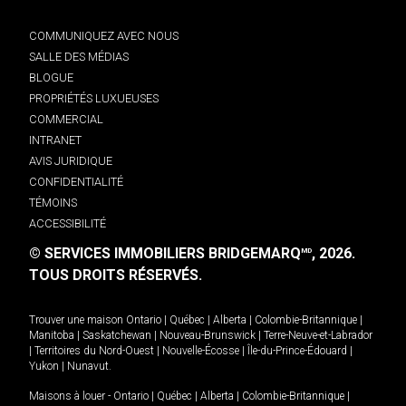
COMMUNIQUEZ AVEC NOUS
SALLE DES MÉDIAS
BLOGUE
PROPRIÉTÉS LUXUEUSES
COMMERCIAL
INTRANET
AVIS JURIDIQUE
CONFIDENTIALITÉ
TÉMOINS
ACCESSIBILITÉ
© SERVICES IMMOBILIERS BRIDGEMARQ
, 2026.
MD
TOUS DROITS RÉSERVÉS.
Trouver une maison
Ontario
|
Québec
|
Alberta
|
Colombie-Britannique
|
Manitoba
|
Saskatchewan
|
Nouveau-Brunswick
|
Terre-Neuve-et-Labrador
|
Territoires du Nord-Ouest
|
Nouvelle-Écosse
|
Île-du-Prince-Édouard
|
Yukon
|
Nunavut
.
Maisons à louer -
Ontario
|
Québec
|
Alberta
|
Colombie-Britannique
|