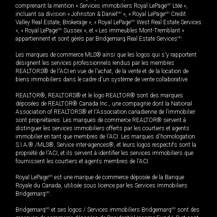
comprenant la mention « Services immobiliers Royal LePage
MD
Ltée »,
incluant sa division « Johnston & Daniel
MD
», « Royal LePage
MD
Credit
Valley Real Estate, Brokerage », « Royal LePage
MD
West Real Estate Services
», « Royal LePage
MD
Sussex », et « Les immeubles Mont-Tremblant »
appartiennent et sont gérés par Bridgemarq Real Estate Services
MD
.
Les marques de commerce MLS® ainsi que les logos qui s'y rapportent
désignent les services professionnels rendus par les membres
REALTORS® de l'ACI en vue de l'achat, de la vente et de la location de
biens immobiliers dans le cadre d'un système de vente collaborative.
REALTOR®, REALTORS® et le logo REALTOR® sont des marques
déposées de REALTOR® Canada Inc., une compagnie dont la National
Association of REALTORS® et l'Association canadienne de l’immobilier
sont propriétaires. Les marques de commerce REALTOR® servent à
distinguer les services immobiliers offerts par les courtiers et agents
immobilier en tant que membres de l'ACI. Les marques d'homologation
S.I.A.® /MLS®, Service inter-agences®, et leurs logos respectifs sont la
propriété de l'ACI, et ils servent à identifier les services immobiliers que
fournissent les courtiers et agents membres de l'ACI.
Royal LePage
MD
est une marque de commerce déposée de la Banque
Royale du Canada, utilisée sous licence par les Services immobiliers
Bridgemarq
MD
.
Bridgemarq
MD
et ses logos / Services immobiliers Bridgemarq
MD
sont des