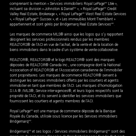
comprenant la mention « Services immobiliers Royal LePage
MD
Ltée »,
incluant sa division « Johnston & Daniel
MD
», « Royal LePage
MD
Credit
Valley Real Estate, Brokerage », « Royal LePage
MD
West Real Estate Services
», « Royal LePage
MD
Sussex », et « Les immeubles Mont-Tremblant »
appartiennent et sont gérés par Bridgemarq Real Estate Services
MD
.
Les marques de commerce MLS® ainsi que les logos qui s'y rapportent
désignent les services professionnels rendus par les membres
REALTORS® de l'ACI en vue de l'achat, de la vente et de la location de
biens immobiliers dans le cadre d'un système de vente collaborative.
REALTOR®, REALTORS® et le logo REALTOR® sont des marques
déposées de REALTOR® Canada Inc., une compagnie dont la National
Association of REALTORS® et l'Association canadienne de l’immobilier
sont propriétaires. Les marques de commerce REALTOR® servent à
distinguer les services immobiliers offerts par les courtiers et agents
immobilier en tant que membres de l'ACI. Les marques d'homologation
S.I.A.® /MLS®, Service inter-agences®, et leurs logos respectifs sont la
propriété de l'ACI, et ils servent à identifier les services immobiliers que
fournissent les courtiers et agents membres de l'ACI.
Royal LePage
MD
est une marque de commerce déposée de la Banque
Royale du Canada, utilisée sous licence par les Services immobiliers
Bridgemarq
MD
.
Bridgemarq
MD
et ses logos / Services immobiliers Bridgemarq
MD
sont des