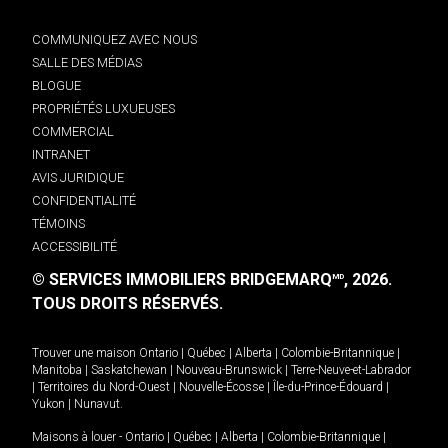
COMMUNIQUEZ AVEC NOUS
SALLE DES MÉDIAS
BLOGUE
PROPRIÉTÉS LUXUEUSES
COMMERCIAL
INTRANET
AVIS JURIDIQUE
CONFIDENTIALITÉ
TÉMOINS
ACCESSIBILITÉ
© SERVICES IMMOBILIERS BRIDGEMARQ
, 2026.
MD
TOUS DROITS RÉSERVÉS.
Trouver une maison
Ontario
|
Québec
|
Alberta
|
Colombie-Britannique
|
Manitoba
|
Saskatchewan
|
Nouveau-Brunswick
|
Terre-Neuve-et-Labrador
|
Territoires du Nord-Ouest
|
Nouvelle-Écosse
|
Île-du-Prince-Édouard
|
Yukon
|
Nunavut
.
Maisons à louer -
Ontario
|
Québec
|
Alberta
|
Colombie-Britannique
|