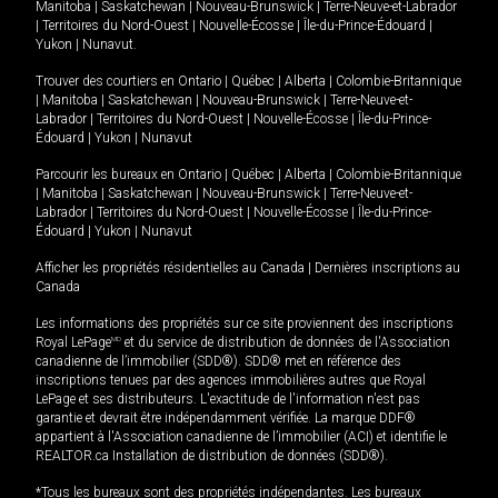
Manitoba
|
Saskatchewan
|
Nouveau-Brunswick
|
Terre-Neuve-et-Labrador
|
Territoires du Nord-Ouest
|
Nouvelle-Écosse
|
Île-du-Prince-Édouard
|
Yukon
|
Nunavut
.
Trouver des courtiers en
Ontario
|
Québec
|
Alberta
|
Colombie-Britannique
|
Manitoba
|
Saskatchewan
|
Nouveau-Brunswick
|
Terre-Neuve-et-
Labrador
|
Territoires du Nord-Ouest
|
Nouvelle-Écosse
|
Île-du-Prince-
Édouard
|
Yukon
|
Nunavut
Parcourir les bureaux en
Ontario
|
Québec
|
Alberta
|
Colombie-Britannique
|
Manitoba
|
Saskatchewan
|
Nouveau-Brunswick
|
Terre-Neuve-et-
Labrador
|
Territoires du Nord-Ouest
|
Nouvelle-Écosse
|
Île-du-Prince-
Édouard
|
Yukon
|
Nunavut
Afficher les propriétés résidentielles au Canada
|
Dernières inscriptions au
Canada
Les informations des propriétés sur ce site proviennent des inscriptions
Royal LePage
MD
et du service de distribution de données de l'Association
canadienne de l’immobilier (SDD®). SDD® met en référence des
inscriptions tenues par des agences immobilières autres que Royal
LePage et ses distributeurs. L'exactitude de l'information n'est pas
garantie et devrait être indépendamment vérifiée. La marque DDF®
appartient à l'Association canadienne de l’immobilier (ACI) et identifie le
REALTOR.ca Installation de distribution de données (SDD®).
*Tous les bureaux sont des propriétés indépendantes. Les bureaux