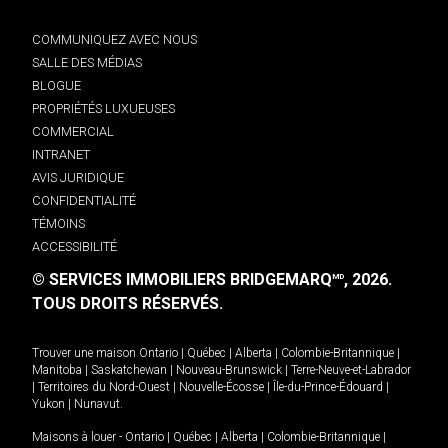
COMMUNIQUEZ AVEC NOUS
SALLE DES MÉDIAS
BLOGUE
PROPRIÉTÉS LUXUEUSES
COMMERCIAL
INTRANET
AVIS JURIDIQUE
CONFIDENTIALITÉ
TÉMOINS
ACCESSIBILITÉ
© SERVICES IMMOBILIERS BRIDGEMARQ
, 2026.
MD
TOUS DROITS RÉSERVÉS.
Trouver une maison
Ontario
|
Québec
|
Alberta
|
Colombie-Britannique
|
Manitoba
|
Saskatchewan
|
Nouveau-Brunswick
|
Terre-Neuve-et-Labrador
|
Territoires du Nord-Ouest
|
Nouvelle-Écosse
|
Île-du-Prince-Édouard
|
Yukon
|
Nunavut
.
Maisons à louer -
Ontario
|
Québec
|
Alberta
|
Colombie-Britannique
|