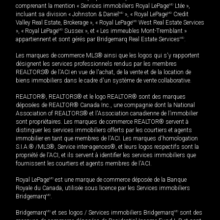
comprenant la mention « Services immobiliers Royal LePage
MD
Ltée »,
incluant sa division « Johnston & Daniel
MD
», « Royal LePage
MD
Credit
Valley Real Estate, Brokerage », « Royal LePage
MD
West Real Estate Services
», « Royal LePage
MD
Sussex », et « Les immeubles Mont-Tremblant »
appartiennent et sont gérés par Bridgemarq Real Estate Services
MD
.
Les marques de commerce MLS® ainsi que les logos qui s'y rapportent
désignent les services professionnels rendus par les membres
REALTORS® de l'ACI en vue de l'achat, de la vente et de la location de
biens immobiliers dans le cadre d'un système de vente collaborative.
REALTOR®, REALTORS® et le logo REALTOR® sont des marques
déposées de REALTOR® Canada Inc., une compagnie dont la National
Association of REALTORS® et l'Association canadienne de l’immobilier
sont propriétaires. Les marques de commerce REALTOR® servent à
distinguer les services immobiliers offerts par les courtiers et agents
immobilier en tant que membres de l'ACI. Les marques d'homologation
S.I.A.® /MLS®, Service inter-agences®, et leurs logos respectifs sont la
propriété de l'ACI, et ils servent à identifier les services immobiliers que
fournissent les courtiers et agents membres de l'ACI.
Royal LePage
MD
est une marque de commerce déposée de la Banque
Royale du Canada, utilisée sous licence par les Services immobiliers
Bridgemarq
MD
.
Bridgemarq
MD
et ses logos / Services immobiliers Bridgemarq
MD
sont des