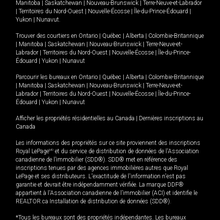
Manitoba
|
Saskatchewan
|
Nouveau-Brunswick
|
Terre-Neuve-et-Labrador
|
Territoires du Nord-Ouest
|
Nouvelle-Écosse
|
Île-du-Prince-Édouard
|
Yukon
|
Nunavut
.
Trouver des courtiers en
Ontario
|
Québec
|
Alberta
|
Colombie-Britannique
|
Manitoba
|
Saskatchewan
|
Nouveau-Brunswick
|
Terre-Neuve-et-
Labrador
|
Territoires du Nord-Ouest
|
Nouvelle-Écosse
|
Île-du-Prince-
Édouard
|
Yukon
|
Nunavut
Parcourir les bureaux en
Ontario
|
Québec
|
Alberta
|
Colombie-Britannique
|
Manitoba
|
Saskatchewan
|
Nouveau-Brunswick
|
Terre-Neuve-et-
Labrador
|
Territoires du Nord-Ouest
|
Nouvelle-Écosse
|
Île-du-Prince-
Édouard
|
Yukon
|
Nunavut
Afficher les propriétés résidentielles au Canada
|
Dernières inscriptions au
Canada
Les informations des propriétés sur ce site proviennent des inscriptions
Royal LePage
MD
et du service de distribution de données de l'Association
canadienne de l’immobilier (SDD®). SDD® met en référence des
inscriptions tenues par des agences immobilières autres que Royal
LePage et ses distributeurs. L'exactitude de l'information n'est pas
garantie et devrait être indépendamment vérifiée. La marque DDF®
appartient à l'Association canadienne de l’immobilier (ACI) et identifie le
REALTOR.ca Installation de distribution de données (SDD®).
*Tous les bureaux sont des propriétés indépendantes. Les bureaux