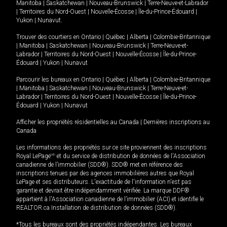
Manitoba
|
Saskatchewan
|
Nouveau-Brunswick
|
Terre-Neuve-et-Labrador
|
Territoires du Nord-Ouest
|
Nouvelle-Écosse
|
Île-du-Prince-Édouard
|
Yukon
|
Nunavut
.
Trouver des courtiers en
Ontario
|
Québec
|
Alberta
|
Colombie-Britannique
|
Manitoba
|
Saskatchewan
|
Nouveau-Brunswick
|
Terre-Neuve-et-
Labrador
|
Territoires du Nord-Ouest
|
Nouvelle-Écosse
|
Île-du-Prince-
Édouard
|
Yukon
|
Nunavut
Parcourir les bureaux en
Ontario
|
Québec
|
Alberta
|
Colombie-Britannique
|
Manitoba
|
Saskatchewan
|
Nouveau-Brunswick
|
Terre-Neuve-et-
Labrador
|
Territoires du Nord-Ouest
|
Nouvelle-Écosse
|
Île-du-Prince-
Édouard
|
Yukon
|
Nunavut
Afficher les propriétés résidentielles au Canada
|
Dernières inscriptions au
Canada
Les informations des propriétés sur ce site proviennent des inscriptions
Royal LePage
MD
et du service de distribution de données de l'Association
canadienne de l’immobilier (SDD®). SDD® met en référence des
inscriptions tenues par des agences immobilières autres que Royal
LePage et ses distributeurs. L'exactitude de l'information n'est pas
garantie et devrait être indépendamment vérifiée. La marque DDF®
appartient à l'Association canadienne de l’immobilier (ACI) et identifie le
REALTOR.ca Installation de distribution de données (SDD®).
*Tous les bureaux sont des propriétés indépendantes. Les bureaux