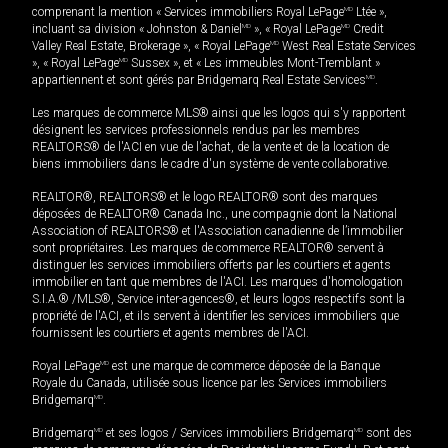
comprenant la mention « Services immobiliers Royal LePage
MD
Ltée »,
incluant sa division « Johnston & Daniel
MD
», « Royal LePage
MD
Credit
Valley Real Estate, Brokerage », « Royal LePage
MD
West Real Estate Services
», « Royal LePage
MD
Sussex », et « Les immeubles Mont-Tremblant »
appartiennent et sont gérés par Bridgemarq Real Estate Services
MD
.
Les marques de commerce MLS® ainsi que les logos qui s'y rapportent
désignent les services professionnels rendus par les membres
REALTORS® de l'ACI en vue de l'achat, de la vente et de la location de
biens immobiliers dans le cadre d'un système de vente collaborative.
REALTOR®, REALTORS® et le logo REALTOR® sont des marques
déposées de REALTOR® Canada Inc., une compagnie dont la National
Association of REALTORS® et l'Association canadienne de l’immobilier
sont propriétaires. Les marques de commerce REALTOR® servent à
distinguer les services immobiliers offerts par les courtiers et agents
immobilier en tant que membres de l'ACI. Les marques d'homologation
S.I.A.® /MLS®, Service inter-agences®, et leurs logos respectifs sont la
propriété de l'ACI, et ils servent à identifier les services immobiliers que
fournissent les courtiers et agents membres de l'ACI.
Royal LePage
MD
est une marque de commerce déposée de la Banque
Royale du Canada, utilisée sous licence par les Services immobiliers
Bridgemarq
MD
.
Bridgemarq
MD
et ses logos / Services immobiliers Bridgemarq
MD
sont des