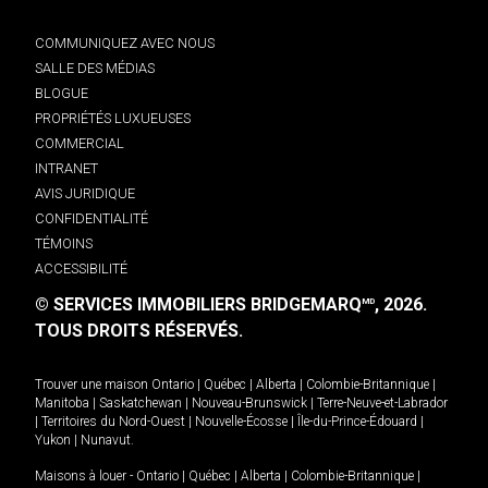
COMMUNIQUEZ AVEC NOUS
SALLE DES MÉDIAS
BLOGUE
PROPRIÉTÉS LUXUEUSES
COMMERCIAL
INTRANET
AVIS JURIDIQUE
CONFIDENTIALITÉ
TÉMOINS
ACCESSIBILITÉ
© SERVICES IMMOBILIERS BRIDGEMARQ
, 2026.
MD
TOUS DROITS RÉSERVÉS.
Trouver une maison
Ontario
|
Québec
|
Alberta
|
Colombie-Britannique
|
Manitoba
|
Saskatchewan
|
Nouveau-Brunswick
|
Terre-Neuve-et-Labrador
|
Territoires du Nord-Ouest
|
Nouvelle-Écosse
|
Île-du-Prince-Édouard
|
Yukon
|
Nunavut
.
Maisons à louer -
Ontario
|
Québec
|
Alberta
|
Colombie-Britannique
|