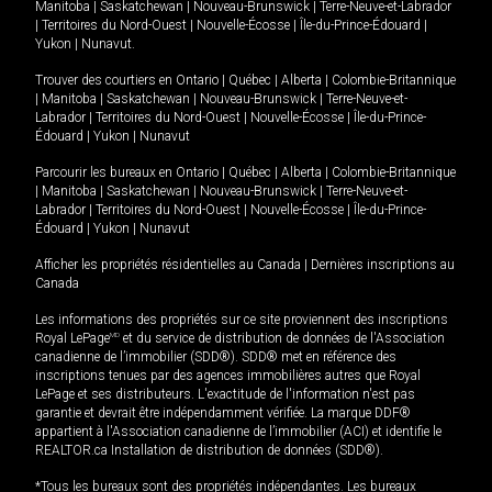
Manitoba
|
Saskatchewan
|
Nouveau-Brunswick
|
Terre-Neuve-et-Labrador
|
Territoires du Nord-Ouest
|
Nouvelle-Écosse
|
Île-du-Prince-Édouard
|
Yukon
|
Nunavut
.
Trouver des courtiers en
Ontario
|
Québec
|
Alberta
|
Colombie-Britannique
|
Manitoba
|
Saskatchewan
|
Nouveau-Brunswick
|
Terre-Neuve-et-
Labrador
|
Territoires du Nord-Ouest
|
Nouvelle-Écosse
|
Île-du-Prince-
Édouard
|
Yukon
|
Nunavut
Parcourir les bureaux en
Ontario
|
Québec
|
Alberta
|
Colombie-Britannique
|
Manitoba
|
Saskatchewan
|
Nouveau-Brunswick
|
Terre-Neuve-et-
Labrador
|
Territoires du Nord-Ouest
|
Nouvelle-Écosse
|
Île-du-Prince-
Édouard
|
Yukon
|
Nunavut
Afficher les propriétés résidentielles au Canada
|
Dernières inscriptions au
Canada
Les informations des propriétés sur ce site proviennent des inscriptions
Royal LePage
MD
et du service de distribution de données de l'Association
canadienne de l’immobilier (SDD®). SDD® met en référence des
inscriptions tenues par des agences immobilières autres que Royal
LePage et ses distributeurs. L'exactitude de l'information n'est pas
garantie et devrait être indépendamment vérifiée. La marque DDF®
appartient à l'Association canadienne de l’immobilier (ACI) et identifie le
REALTOR.ca Installation de distribution de données (SDD®).
*Tous les bureaux sont des propriétés indépendantes. Les bureaux