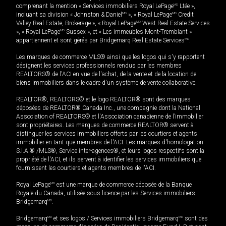
comprenant la mention « Services immobiliers Royal LePage
MD
Ltée »,
incluant sa division « Johnston & Daniel
MD
», « Royal LePage
MD
Credit
Valley Real Estate, Brokerage », « Royal LePage
MD
West Real Estate Services
», « Royal LePage
MD
Sussex », et « Les immeubles Mont-Tremblant »
appartiennent et sont gérés par Bridgemarq Real Estate Services
MD
.
Les marques de commerce MLS® ainsi que les logos qui s'y rapportent
désignent les services professionnels rendus par les membres
REALTORS® de l'ACI en vue de l'achat, de la vente et de la location de
biens immobiliers dans le cadre d'un système de vente collaborative.
REALTOR®, REALTORS® et le logo REALTOR® sont des marques
déposées de REALTOR® Canada Inc., une compagnie dont la National
Association of REALTORS® et l'Association canadienne de l’immobilier
sont propriétaires. Les marques de commerce REALTOR® servent à
distinguer les services immobiliers offerts par les courtiers et agents
immobilier en tant que membres de l'ACI. Les marques d'homologation
S.I.A.® /MLS®, Service inter-agences®, et leurs logos respectifs sont la
propriété de l'ACI, et ils servent à identifier les services immobiliers que
fournissent les courtiers et agents membres de l'ACI.
Royal LePage
MD
est une marque de commerce déposée de la Banque
Royale du Canada, utilisée sous licence par les Services immobiliers
Bridgemarq
MD
.
Bridgemarq
MD
et ses logos / Services immobiliers Bridgemarq
MD
sont des