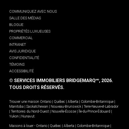
COMMUNIQUEZ AVEC NOUS
SALLE DES MÉDIAS
BLOGUE
PROPRIÉTÉS LUXUEUSES
COMMERCIAL
INTRANET
AVIS JURIDIQUE
CONFIDENTIALITÉ
TÉMOINS
ACCESSIBILITÉ
© SERVICES IMMOBILIERS BRIDGEMARQ
, 2026.
MD
TOUS DROITS RÉSERVÉS.
Trouver une maison
Ontario
|
Québec
|
Alberta
|
Colombie-Britannique
|
Manitoba
|
Saskatchewan
|
Nouveau-Brunswick
|
Terre-Neuve-et-Labrador
|
Territoires du Nord-Ouest
|
Nouvelle-Écosse
|
Île-du-Prince-Édouard
|
Yukon
|
Nunavut
.
Maisons à louer -
Ontario
|
Québec
|
Alberta
|
Colombie-Britannique
|