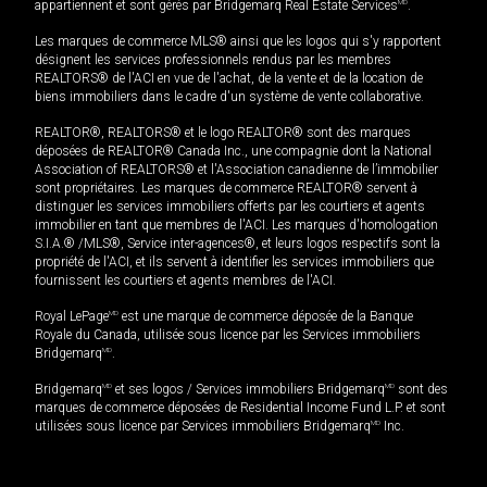
appartiennent et sont gérés par Bridgemarq Real Estate Services
MD
.
Les marques de commerce MLS® ainsi que les logos qui s'y rapportent
désignent les services professionnels rendus par les membres
REALTORS® de l'ACI en vue de l'achat, de la vente et de la location de
biens immobiliers dans le cadre d'un système de vente collaborative.
REALTOR®, REALTORS® et le logo REALTOR® sont des marques
déposées de REALTOR® Canada Inc., une compagnie dont la National
Association of REALTORS® et l'Association canadienne de l’immobilier
sont propriétaires. Les marques de commerce REALTOR® servent à
distinguer les services immobiliers offerts par les courtiers et agents
immobilier en tant que membres de l'ACI. Les marques d'homologation
S.I.A.® /MLS®, Service inter-agences®, et leurs logos respectifs sont la
propriété de l'ACI, et ils servent à identifier les services immobiliers que
fournissent les courtiers et agents membres de l'ACI.
Royal LePage
MD
est une marque de commerce déposée de la Banque
Royale du Canada, utilisée sous licence par les Services immobiliers
Bridgemarq
MD
.
Bridgemarq
MD
et ses logos / Services immobiliers Bridgemarq
MD
sont des
marques de commerce déposées de Residential Income Fund L.P. et sont
utilisées sous licence par Services immobiliers Bridgemarq
MD
Inc.