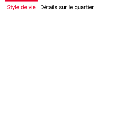
Style de vie
Détails sur le quartier
En cliquant sur le bouton « soumettre », vous consentez à nos conditions d'utilisation et
vous nous fournissez l'autorisation écrite de communiquer avec vous.