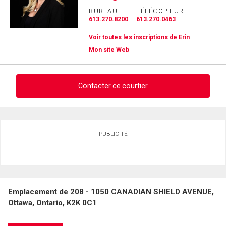
BUREAU :
TÉLÉCOPIEUR :
613.270.8200
613.270.0463
Voir toutes les inscriptions de Erin
Mon site Web
Contacter ce courtier
Demander des infos sur cette inscription
PUBLICITÉ
Prénom
et
Nom
Courriel
Emplacement de 208 - 1050 CANADIAN SHIELD AVENUE,
Téléphone
Ottawa, Ontario, K2K 0C1
(Optionnel)
Message