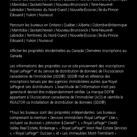
|
Manitoba
|
Saskatchewan
|
Nouveau-Brunswick
|
Terre-Neuve-et-
Labrador
|
Territoires du Nord-Ouest
|
Nouvelle-Écosse
|
Île-du-Prince-
Édouard
|
Yukon
|
Nunavut
Parcourir les bureaux en
Ontario
|
Québec
|
Alberta
|
Colombie-Britannique
|
Manitoba
|
Saskatchewan
|
Nouveau-Brunswick
|
Terre-Neuve-et-
Labrador
|
Territoires du Nord-Ouest
|
Nouvelle-Écosse
|
Île-du-Prince-
Édouard
|
Yukon
|
Nunavut
Afficher les propriétés résidentielles au Canada
|
Dernières inscriptions au
Canada
Les informations des propriétés sur ce site proviennent des inscriptions
Royal LePage
MD
et du service de distribution de données de l'Association
canadienne de l’immobilier (SDD®). SDD® met en référence des
inscriptions tenues par des agences immobilières autres que Royal
LePage et ses distributeurs. L'exactitude de l'information n'est pas
garantie et devrait être indépendamment vérifiée. La marque DDF®
appartient à l'Association canadienne de l’immobilier (ACI) et identifie le
REALTOR.ca Installation de distribution de données (SDD®).
*Tous les bureaux sont des propriétés indépendantes. Les bureaux
comprenant la mention « Services immobiliers Royal LePage
MD
Ltée »,
incluant sa division « Johnston & Daniel
MD
», « Royal LePage
MD
Credit
Valley Real Estate, Brokerage », « Royal LePage
MD
West Real Estate Services
», « Royal LePage
MD
Sussex », et « Les immeubles Mont-Tremblant »