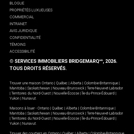
BLOGUE
PROPRIÉTÉS LUXUEUSES
COMMERCIAL
INTRANET
AVIS JURIDIQUE
CONFIDENTIALITÉ
TÉMOINS
ACCESSIBILITÉ
© SERVICES IMMOBILIERS BRIDGEMARQ
, 2026.
MD
TOUS DROITS RÉSERVÉS.
Trouver une maison
Ontario
|
Québec
|
Alberta
|
Colombie-Britannique
|
Manitoba
|
Saskatchewan
|
Nouveau-Brunswick
|
Terre-Neuve-et-Labrador
|
Territoires du Nord-Ouest
|
Nouvelle-Écosse
|
Île-du-Prince-Édouard
|
Yukon
|
Nunavut
.
Maisons à louer -
Ontario
|
Québec
|
Alberta
|
Colombie-Britannique
|
Manitoba
|
Saskatchewan
|
Nouveau-Brunswick
|
Terre-Neuve-et-Labrador
|
Territoires du Nord-Ouest
|
Nouvelle-Écosse
|
Île-du-Prince-Édouard
|
Yukon
|
Nunavut
.
Trouver des courtiers en
Ontario
|
Québec
|
Alberta
|
Colombie-Britannique