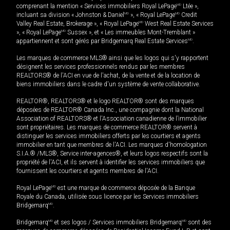
comprenant la mention « Services immobiliers Royal LePage
MD
Ltée »,
incluant sa division « Johnston & Daniel
MD
», « Royal LePage
MD
Credit
Valley Real Estate, Brokerage », « Royal LePage
MD
West Real Estate Services
», « Royal LePage
MD
Sussex », et « Les immeubles Mont-Tremblant »
appartiennent et sont gérés par Bridgemarq Real Estate Services
MD
.
Les marques de commerce MLS® ainsi que les logos qui s'y rapportent
désignent les services professionnels rendus par les membres
REALTORS® de l'ACI en vue de l'achat, de la vente et de la location de
biens immobiliers dans le cadre d'un système de vente collaborative.
REALTOR®, REALTORS® et le logo REALTOR® sont des marques
déposées de REALTOR® Canada Inc., une compagnie dont la National
Association of REALTORS® et l'Association canadienne de l’immobilier
sont propriétaires. Les marques de commerce REALTOR® servent à
distinguer les services immobiliers offerts par les courtiers et agents
immobilier en tant que membres de l'ACI. Les marques d'homologation
S.I.A.® /MLS®, Service inter-agences®, et leurs logos respectifs sont la
propriété de l'ACI, et ils servent à identifier les services immobiliers que
fournissent les courtiers et agents membres de l'ACI.
Royal LePage
MD
est une marque de commerce déposée de la Banque
Royale du Canada, utilisée sous licence par les Services immobiliers
Bridgemarq
MD
.
Bridgemarq
MD
et ses logos / Services immobiliers Bridgemarq
MD
sont des