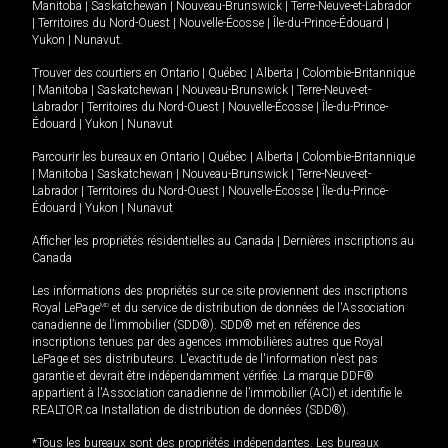
Manitoba
|
Saskatchewan
|
Nouveau-Brunswick
|
Terre-Neuve-et-Labrador
|
Territoires du Nord-Ouest
|
Nouvelle-Écosse
|
Île-du-Prince-Édouard
|
Yukon
|
Nunavut
.
Trouver des courtiers en
Ontario
|
Québec
|
Alberta
|
Colombie-Britannique
|
Manitoba
|
Saskatchewan
|
Nouveau-Brunswick
|
Terre-Neuve-et-
Labrador
|
Territoires du Nord-Ouest
|
Nouvelle-Écosse
|
Île-du-Prince-
Édouard
|
Yukon
|
Nunavut
Parcourir les bureaux en
Ontario
|
Québec
|
Alberta
|
Colombie-Britannique
|
Manitoba
|
Saskatchewan
|
Nouveau-Brunswick
|
Terre-Neuve-et-
Labrador
|
Territoires du Nord-Ouest
|
Nouvelle-Écosse
|
Île-du-Prince-
Édouard
|
Yukon
|
Nunavut
Afficher les propriétés résidentielles au Canada
|
Dernières inscriptions au
Canada
Les informations des propriétés sur ce site proviennent des inscriptions
Royal LePage
MD
et du service de distribution de données de l'Association
canadienne de l’immobilier (SDD®). SDD® met en référence des
inscriptions tenues par des agences immobilières autres que Royal
LePage et ses distributeurs. L'exactitude de l'information n'est pas
garantie et devrait être indépendamment vérifiée. La marque DDF®
appartient à l'Association canadienne de l’immobilier (ACI) et identifie le
REALTOR.ca Installation de distribution de données (SDD®).
*Tous les bureaux sont des propriétés indépendantes. Les bureaux