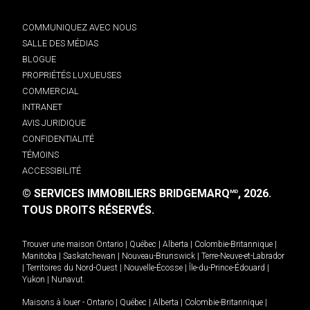
COMMUNIQUEZ AVEC NOUS
SALLE DES MÉDIAS
BLOGUE
PROPRIÉTÉS LUXUEUSES
COMMERCIAL
INTRANET
AVIS JURIDIQUE
CONFIDENTIALITÉ
TÉMOINS
ACCESSIBILITÉ
© SERVICES IMMOBILIERS BRIDGEMARQ
, 2026.
MD
TOUS DROITS RÉSERVÉS.
Trouver une maison
Ontario
|
Québec
|
Alberta
|
Colombie-Britannique
|
Manitoba
|
Saskatchewan
|
Nouveau-Brunswick
|
Terre-Neuve-et-Labrador
|
Territoires du Nord-Ouest
|
Nouvelle-Écosse
|
Île-du-Prince-Édouard
|
Yukon
|
Nunavut
.
Maisons à louer -
Ontario
|
Québec
|
Alberta
|
Colombie-Britannique
|