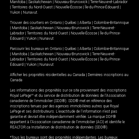
Manitoba
|
Saskatchewan
|
Nouveau-Brunswick
|
Terre-Neuve-et-Labrador
|
Territoires du Nord-Ouest
|
Nouvelle-Écosse
|
Île-du-Prince-Édouard
|
Yukon
|
Nunavut
.
Trouver des courtiers en
Ontario
|
Québec
|
Alberta
|
Colombie-Britannique
|
Manitoba
|
Saskatchewan
|
Nouveau-Brunswick
|
Terre-Neuve-et-
Labrador
|
Territoires du Nord-Ouest
|
Nouvelle-Écosse
|
Île-du-Prince-
Édouard
|
Yukon
|
Nunavut
Parcourir les bureaux en
Ontario
|
Québec
|
Alberta
|
Colombie-Britannique
|
Manitoba
|
Saskatchewan
|
Nouveau-Brunswick
|
Terre-Neuve-et-
Labrador
|
Territoires du Nord-Ouest
|
Nouvelle-Écosse
|
Île-du-Prince-
Édouard
|
Yukon
|
Nunavut
Afficher les propriétés résidentielles au Canada
|
Dernières inscriptions au
Canada
Les informations des propriétés sur ce site proviennent des inscriptions
Royal LePage
MD
et du service de distribution de données de l'Association
canadienne de l’immobilier (SDD®). SDD® met en référence des
inscriptions tenues par des agences immobilières autres que Royal
LePage et ses distributeurs. L'exactitude de l'information n'est pas
garantie et devrait être indépendamment vérifiée. La marque DDF®
appartient à l'Association canadienne de l’immobilier (ACI) et identifie le
REALTOR.ca Installation de distribution de données (SDD®).
*Tous les bureaux sont des propriétés indépendantes. Les bureaux