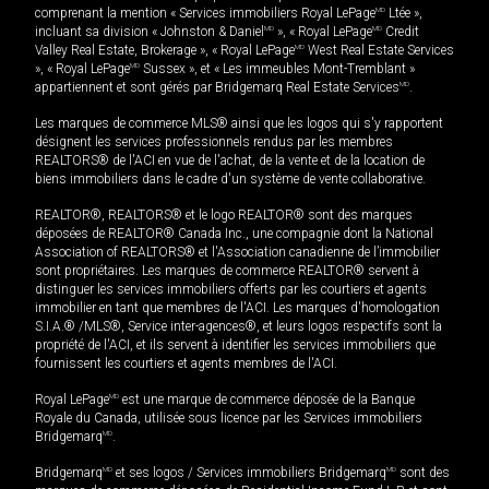
comprenant la mention « Services immobiliers Royal LePage
MD
Ltée »,
incluant sa division « Johnston & Daniel
MD
», « Royal LePage
MD
Credit
Valley Real Estate, Brokerage », « Royal LePage
MD
West Real Estate Services
», « Royal LePage
MD
Sussex », et « Les immeubles Mont-Tremblant »
appartiennent et sont gérés par Bridgemarq Real Estate Services
MD
.
Les marques de commerce MLS® ainsi que les logos qui s'y rapportent
désignent les services professionnels rendus par les membres
REALTORS® de l'ACI en vue de l'achat, de la vente et de la location de
biens immobiliers dans le cadre d'un système de vente collaborative.
REALTOR®, REALTORS® et le logo REALTOR® sont des marques
déposées de REALTOR® Canada Inc., une compagnie dont la National
Association of REALTORS® et l'Association canadienne de l’immobilier
sont propriétaires. Les marques de commerce REALTOR® servent à
distinguer les services immobiliers offerts par les courtiers et agents
immobilier en tant que membres de l'ACI. Les marques d'homologation
S.I.A.® /MLS®, Service inter-agences®, et leurs logos respectifs sont la
propriété de l'ACI, et ils servent à identifier les services immobiliers que
fournissent les courtiers et agents membres de l'ACI.
Royal LePage
MD
est une marque de commerce déposée de la Banque
Royale du Canada, utilisée sous licence par les Services immobiliers
Bridgemarq
MD
.
Bridgemarq
MD
et ses logos / Services immobiliers Bridgemarq
MD
sont des