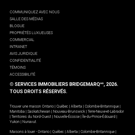
COMMUNIQUEZ AVEC NOUS
SALLE DES MÉDIAS
BLOGUE
PROPRIÉTÉS LUXUEUSES
COMMERCIAL
INTRANET
AVIS JURIDIQUE
CONFIDENTIALITÉ
TÉMOINS
ACCESSIBILITÉ
© SERVICES IMMOBILIERS BRIDGEMARQ
, 2026.
MD
TOUS DROITS RÉSERVÉS.
Trouver une maison
Ontario
|
Québec
|
Alberta
|
Colombie-Britannique
|
Manitoba
|
Saskatchewan
|
Nouveau-Brunswick
|
Terre-Neuve-et-Labrador
|
Territoires du Nord-Ouest
|
Nouvelle-Écosse
|
Île-du-Prince-Édouard
|
Yukon
|
Nunavut
.
Maisons à louer -
Ontario
|
Québec
|
Alberta
|
Colombie-Britannique
|