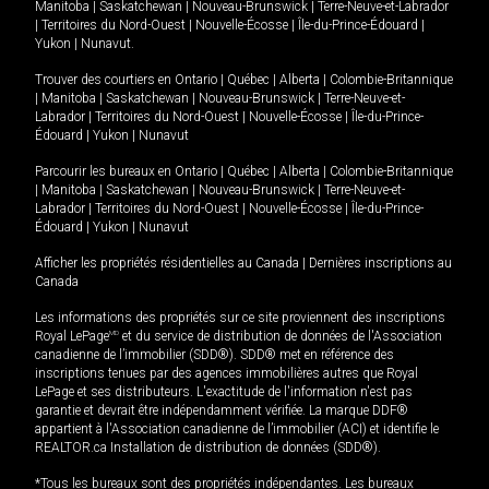
Manitoba
|
Saskatchewan
|
Nouveau-Brunswick
|
Terre-Neuve-et-Labrador
|
Territoires du Nord-Ouest
|
Nouvelle-Écosse
|
Île-du-Prince-Édouard
|
Yukon
|
Nunavut
.
Trouver des courtiers en
Ontario
|
Québec
|
Alberta
|
Colombie-Britannique
|
Manitoba
|
Saskatchewan
|
Nouveau-Brunswick
|
Terre-Neuve-et-
Labrador
|
Territoires du Nord-Ouest
|
Nouvelle-Écosse
|
Île-du-Prince-
Édouard
|
Yukon
|
Nunavut
Parcourir les bureaux en
Ontario
|
Québec
|
Alberta
|
Colombie-Britannique
|
Manitoba
|
Saskatchewan
|
Nouveau-Brunswick
|
Terre-Neuve-et-
Labrador
|
Territoires du Nord-Ouest
|
Nouvelle-Écosse
|
Île-du-Prince-
Édouard
|
Yukon
|
Nunavut
Afficher les propriétés résidentielles au Canada
|
Dernières inscriptions au
Canada
Les informations des propriétés sur ce site proviennent des inscriptions
Royal LePage
MD
et du service de distribution de données de l'Association
canadienne de l’immobilier (SDD®). SDD® met en référence des
inscriptions tenues par des agences immobilières autres que Royal
LePage et ses distributeurs. L'exactitude de l'information n'est pas
garantie et devrait être indépendamment vérifiée. La marque DDF®
appartient à l'Association canadienne de l’immobilier (ACI) et identifie le
REALTOR.ca Installation de distribution de données (SDD®).
*Tous les bureaux sont des propriétés indépendantes. Les bureaux