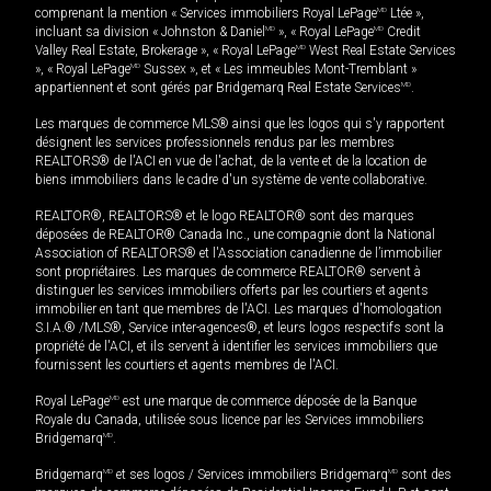
comprenant la mention « Services immobiliers Royal LePage
MD
Ltée »,
incluant sa division « Johnston & Daniel
MD
», « Royal LePage
MD
Credit
Valley Real Estate, Brokerage », « Royal LePage
MD
West Real Estate Services
», « Royal LePage
MD
Sussex », et « Les immeubles Mont-Tremblant »
appartiennent et sont gérés par Bridgemarq Real Estate Services
MD
.
Les marques de commerce MLS® ainsi que les logos qui s'y rapportent
désignent les services professionnels rendus par les membres
REALTORS® de l'ACI en vue de l'achat, de la vente et de la location de
biens immobiliers dans le cadre d'un système de vente collaborative.
REALTOR®, REALTORS® et le logo REALTOR® sont des marques
déposées de REALTOR® Canada Inc., une compagnie dont la National
Association of REALTORS® et l'Association canadienne de l’immobilier
sont propriétaires. Les marques de commerce REALTOR® servent à
distinguer les services immobiliers offerts par les courtiers et agents
immobilier en tant que membres de l'ACI. Les marques d'homologation
S.I.A.® /MLS®, Service inter-agences®, et leurs logos respectifs sont la
propriété de l'ACI, et ils servent à identifier les services immobiliers que
fournissent les courtiers et agents membres de l'ACI.
Royal LePage
MD
est une marque de commerce déposée de la Banque
Royale du Canada, utilisée sous licence par les Services immobiliers
Bridgemarq
MD
.
Bridgemarq
MD
et ses logos / Services immobiliers Bridgemarq
MD
sont des