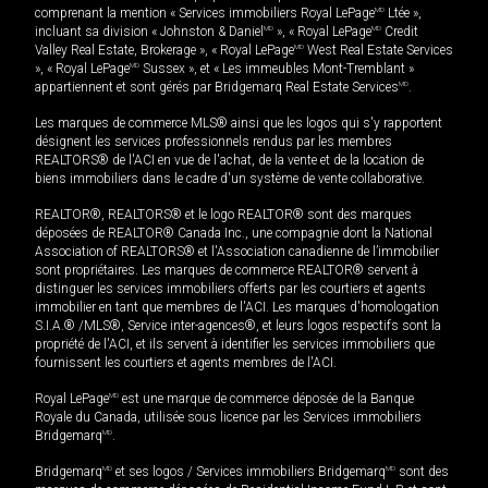
comprenant la mention « Services immobiliers Royal LePage
MD
Ltée »,
incluant sa division « Johnston & Daniel
MD
», « Royal LePage
MD
Credit
Valley Real Estate, Brokerage », « Royal LePage
MD
West Real Estate Services
», « Royal LePage
MD
Sussex », et « Les immeubles Mont-Tremblant »
appartiennent et sont gérés par Bridgemarq Real Estate Services
MD
.
Les marques de commerce MLS® ainsi que les logos qui s'y rapportent
désignent les services professionnels rendus par les membres
REALTORS® de l'ACI en vue de l'achat, de la vente et de la location de
biens immobiliers dans le cadre d'un système de vente collaborative.
REALTOR®, REALTORS® et le logo REALTOR® sont des marques
déposées de REALTOR® Canada Inc., une compagnie dont la National
Association of REALTORS® et l'Association canadienne de l’immobilier
sont propriétaires. Les marques de commerce REALTOR® servent à
distinguer les services immobiliers offerts par les courtiers et agents
immobilier en tant que membres de l'ACI. Les marques d'homologation
S.I.A.® /MLS®, Service inter-agences®, et leurs logos respectifs sont la
propriété de l'ACI, et ils servent à identifier les services immobiliers que
fournissent les courtiers et agents membres de l'ACI.
Royal LePage
MD
est une marque de commerce déposée de la Banque
Royale du Canada, utilisée sous licence par les Services immobiliers
Bridgemarq
MD
.
Bridgemarq
MD
et ses logos / Services immobiliers Bridgemarq
MD
sont des