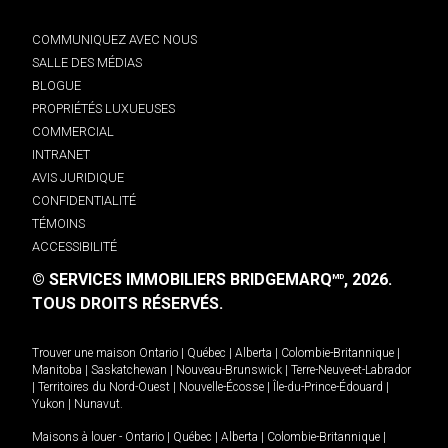
COMMUNIQUEZ AVEC NOUS
SALLE DES MÉDIAS
BLOGUE
PROPRIÉTÉS LUXUEUSES
COMMERCIAL
INTRANET
AVIS JURIDIQUE
CONFIDENTIALITÉ
TÉMOINS
ACCESSIBILITÉ
© SERVICES IMMOBILIERS BRIDGEMARQ
, 2026.
MD
TOUS DROITS RÉSERVÉS.
Trouver une maison
Ontario
|
Québec
|
Alberta
|
Colombie-Britannique
|
Manitoba
|
Saskatchewan
|
Nouveau-Brunswick
|
Terre-Neuve-et-Labrador
|
Territoires du Nord-Ouest
|
Nouvelle-Écosse
|
Île-du-Prince-Édouard
|
Yukon
|
Nunavut
.
Maisons à louer -
Ontario
|
Québec
|
Alberta
|
Colombie-Britannique
|