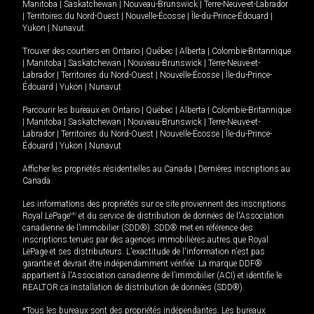
Manitoba
|
Saskatchewan
|
Nouveau-Brunswick
|
Terre-Neuve-et-Labrador
|
Territoires du Nord-Ouest
|
Nouvelle-Écosse
|
Île-du-Prince-Édouard
|
Yukon
|
Nunavut
.
Trouver des courtiers en
Ontario
|
Québec
|
Alberta
|
Colombie-Britannique
|
Manitoba
|
Saskatchewan
|
Nouveau-Brunswick
|
Terre-Neuve-et-
Labrador
|
Territoires du Nord-Ouest
|
Nouvelle-Écosse
|
Île-du-Prince-
Édouard
|
Yukon
|
Nunavut
Parcourir les bureaux en
Ontario
|
Québec
|
Alberta
|
Colombie-Britannique
|
Manitoba
|
Saskatchewan
|
Nouveau-Brunswick
|
Terre-Neuve-et-
Labrador
|
Territoires du Nord-Ouest
|
Nouvelle-Écosse
|
Île-du-Prince-
Édouard
|
Yukon
|
Nunavut
Afficher les propriétés résidentielles au Canada
|
Dernières inscriptions au
Canada
Les informations des propriétés sur ce site proviennent des inscriptions
Royal LePage
MD
et du service de distribution de données de l'Association
canadienne de l’immobilier (SDD®). SDD® met en référence des
inscriptions tenues par des agences immobilières autres que Royal
LePage et ses distributeurs. L'exactitude de l'information n'est pas
garantie et devrait être indépendamment vérifiée. La marque DDF®
appartient à l'Association canadienne de l’immobilier (ACI) et identifie le
REALTOR.ca Installation de distribution de données (SDD®).
*Tous les bureaux sont des propriétés indépendantes. Les bureaux