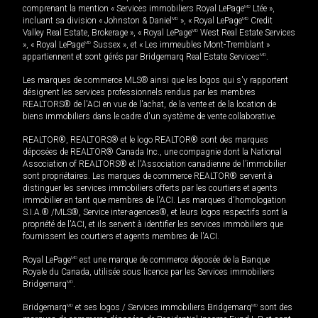
comprenant la mention « Services immobiliers Royal LePage
MD
Ltée »,
incluant sa division « Johnston & Daniel
MD
», « Royal LePage
MD
Credit
Valley Real Estate, Brokerage », « Royal LePage
MD
West Real Estate Services
», « Royal LePage
MD
Sussex », et « Les immeubles Mont-Tremblant »
appartiennent et sont gérés par Bridgemarq Real Estate Services
MD
.
Les marques de commerce MLS® ainsi que les logos qui s'y rapportent
désignent les services professionnels rendus par les membres
REALTORS® de l'ACI en vue de l'achat, de la vente et de la location de
biens immobiliers dans le cadre d'un système de vente collaborative.
REALTOR®, REALTORS® et le logo REALTOR® sont des marques
déposées de REALTOR® Canada Inc., une compagnie dont la National
Association of REALTORS® et l'Association canadienne de l’immobilier
sont propriétaires. Les marques de commerce REALTOR® servent à
distinguer les services immobiliers offerts par les courtiers et agents
immobilier en tant que membres de l'ACI. Les marques d'homologation
S.I.A.® /MLS®, Service inter-agences®, et leurs logos respectifs sont la
propriété de l'ACI, et ils servent à identifier les services immobiliers que
fournissent les courtiers et agents membres de l'ACI.
Royal LePage
MD
est une marque de commerce déposée de la Banque
Royale du Canada, utilisée sous licence par les Services immobiliers
Bridgemarq
MD
.
Bridgemarq
MD
et ses logos / Services immobiliers Bridgemarq
MD
sont des