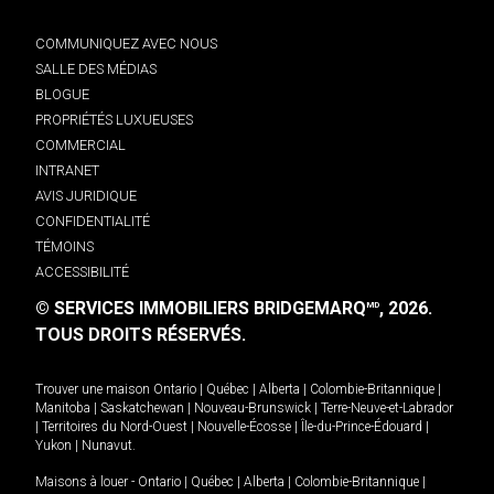
COMMUNIQUEZ AVEC NOUS
SALLE DES MÉDIAS
BLOGUE
PROPRIÉTÉS LUXUEUSES
COMMERCIAL
INTRANET
AVIS JURIDIQUE
CONFIDENTIALITÉ
TÉMOINS
ACCESSIBILITÉ
© SERVICES IMMOBILIERS BRIDGEMARQ
, 2026.
MD
TOUS DROITS RÉSERVÉS.
Trouver une maison
Ontario
|
Québec
|
Alberta
|
Colombie-Britannique
|
Manitoba
|
Saskatchewan
|
Nouveau-Brunswick
|
Terre-Neuve-et-Labrador
|
Territoires du Nord-Ouest
|
Nouvelle-Écosse
|
Île-du-Prince-Édouard
|
Yukon
|
Nunavut
.
Maisons à louer -
Ontario
|
Québec
|
Alberta
|
Colombie-Britannique
|