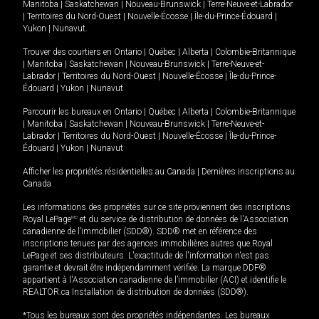
Manitoba
|
Saskatchewan
|
Nouveau-Brunswick
|
Terre-Neuve-et-Labrador
|
Territoires du Nord-Ouest
|
Nouvelle-Écosse
|
Île-du-Prince-Édouard
|
Yukon
|
Nunavut
.
Trouver des courtiers en
Ontario
|
Québec
|
Alberta
|
Colombie-Britannique
|
Manitoba
|
Saskatchewan
|
Nouveau-Brunswick
|
Terre-Neuve-et-
Labrador
|
Territoires du Nord-Ouest
|
Nouvelle-Écosse
|
Île-du-Prince-
Édouard
|
Yukon
|
Nunavut
Parcourir les bureaux en
Ontario
|
Québec
|
Alberta
|
Colombie-Britannique
|
Manitoba
|
Saskatchewan
|
Nouveau-Brunswick
|
Terre-Neuve-et-
Labrador
|
Territoires du Nord-Ouest
|
Nouvelle-Écosse
|
Île-du-Prince-
Édouard
|
Yukon
|
Nunavut
Afficher les propriétés résidentielles au Canada
|
Dernières inscriptions au
Canada
Les informations des propriétés sur ce site proviennent des inscriptions
Royal LePage
MD
et du service de distribution de données de l'Association
canadienne de l’immobilier (SDD®). SDD® met en référence des
inscriptions tenues par des agences immobilières autres que Royal
LePage et ses distributeurs. L'exactitude de l'information n'est pas
garantie et devrait être indépendamment vérifiée. La marque DDF®
appartient à l'Association canadienne de l’immobilier (ACI) et identifie le
REALTOR.ca Installation de distribution de données (SDD®).
*Tous les bureaux sont des propriétés indépendantes. Les bureaux