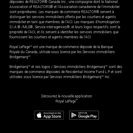
déposées de REALTOR® Canada Inc., une compagnie dont la National
Association of REALTORS® et l'Association canadienne de l’immobilier
sont propriétaires. Les marques de commerce REALTOR® servent à
distinguer les services immobiliers offerts par les courtiers et agents
immobilier en tant que membres de l'ACI. Les marques d'homologation
S.I.A.® /MLS®, Service inter-agences®, et leurs logos respectifs sont la
propriété de l'ACI, et ils servent à identifier les services immobiliers que
fournissent les courtiers et agents membres de l'ACI.
Royal LePage
MD
est une marque de commerce déposée de la Banque
Royale du Canada, utilisée sous licence par les Services immobiliers
Bridgemarq
MD
.
Bridgemarq
MD
et ses logos / Services immobiliers Bridgemarq
MD
sont des
marques de commerce déposées de Residential Income Fund L.P. et sont
utilisées sous licence par Services immobiliers Bridgemarq
MD
Inc.
Découvrez la nouvelle application
MD
Royal LePage
725 000
$