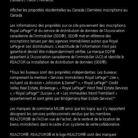
Afficher les propriétés résidentielles au Canada
|
Dernières inscriptions au
Canada
Les informations des propriétés sur ce site proviennent des inscriptions
Royal LePage
MD
et du service de distribution de données de l'Association
canadienne de l’immobilier (SDD®). SDD® met en référence des
inscriptions tenues par des agences immobilières autres que Royal
LePage et ses distributeurs. L'exactitude de l'information n'est pas
garantie et devrait être indépendamment vérifiée. La marque DDF®
appartient à l'Association canadienne de l’immobilier (ACI) et identifie le
REALTOR.ca Installation de distribution de données (SDD®).
*Tous les bureaux sont des propriétés indépendantes. Les bureaux
comprenant la mention « Services immobiliers Royal LePage
MD
Ltée »,
incluant sa division « Johnston & Daniel
MD
», « Royal LePage
MD
Credit
Valley Real Estate, Brokerage », « Royal LePage
MD
West Real Estate Services
», « Royal LePage
MD
Sussex », et « Les immeubles Mont-Tremblant »
appartiennent et sont gérés par Bridgemarq Real Estate Services
MD
.
Les marques de commerce MLS® ainsi que les logos qui s'y rapportent
désignent les services professionnels rendus par les membres
REALTORS® de l'ACI en vue de l'achat, de la vente et de la location de
biens immobiliers dans le cadre d'un système de vente collaborative.
REALTOR®, REALTORS® et le logo REALTOR® sont des marques