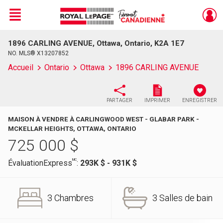
Menu
1896 CARLING AVENUE, Ottawa, Ontario, K2A 1E7
Live
En Direct
NO. MLS® X13207852
Accueil
Ontario
Ottawa
1896 CARLING AVENUE
PARTAGER
IMPRIMER
ENREGISTRER
MAISON À VENDRE À CARLINGWOOD WEST - GLABAR PARK -
MCKELLAR HEIGHTS, OTTAWA, ONTARIO
725 000
$
MC
ÉvaluationExpress
:
293K $ - 931K $
3 Chambres
3 Salles de bain