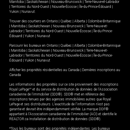
Manitoba
|
Saskatchewan
|
Nouveau-Brunswick
|
Terre-Neuve-et-Labrador
|
Territoires du Nord-Ouest
|
Nouvelle-Écosse
|
Île-du-Prince-Édouard
|
Yukon
|
Nunavut
.
Trouver des courtiers en
Ontario
|
Québec
|
Alberta
|
Colombie-Britannique
|
Manitoba
|
Saskatchewan
|
Nouveau-Brunswick
|
Terre-Neuve-et-
Labrador
|
Territoires du Nord-Ouest
|
Nouvelle-Écosse
|
Île-du-Prince-
Édouard
|
Yukon
|
Nunavut
Parcourir les bureaux en
Ontario
|
Québec
|
Alberta
|
Colombie-Britannique
|
Manitoba
|
Saskatchewan
|
Nouveau-Brunswick
|
Terre-Neuve-et-
Labrador
|
Territoires du Nord-Ouest
|
Nouvelle-Écosse
|
Île-du-Prince-
Édouard
|
Yukon
|
Nunavut
Afficher les propriétés résidentielles au Canada
|
Dernières inscriptions au
Canada
Les informations des propriétés sur ce site proviennent des inscriptions
Royal LePage
MD
et du service de distribution de données de l'Association
canadienne de l’immobilier (SDD®). SDD® met en référence des
inscriptions tenues par des agences immobilières autres que Royal
LePage et ses distributeurs. L'exactitude de l'information n'est pas
garantie et devrait être indépendamment vérifiée. La marque DDF®
appartient à l'Association canadienne de l’immobilier (ACI) et identifie le
REALTOR.ca Installation de distribution de données (SDD®).
*Tous les bureaux sont des propriétés indépendantes. Les bureaux