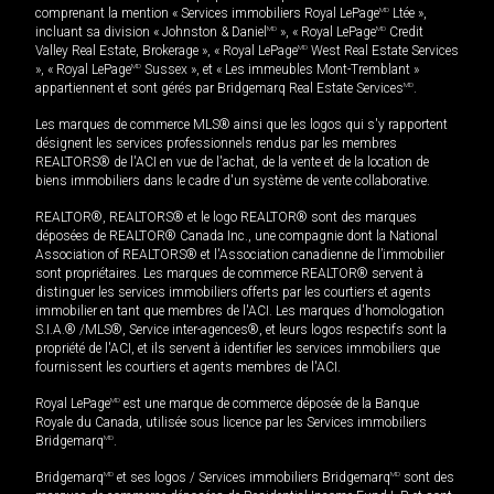
comprenant la mention « Services immobiliers Royal LePage
MD
Ltée »,
incluant sa division « Johnston & Daniel
MD
», « Royal LePage
MD
Credit
Valley Real Estate, Brokerage », « Royal LePage
MD
West Real Estate Services
», « Royal LePage
MD
Sussex », et « Les immeubles Mont-Tremblant »
appartiennent et sont gérés par Bridgemarq Real Estate Services
MD
.
Les marques de commerce MLS® ainsi que les logos qui s'y rapportent
désignent les services professionnels rendus par les membres
REALTORS® de l'ACI en vue de l'achat, de la vente et de la location de
biens immobiliers dans le cadre d'un système de vente collaborative.
REALTOR®, REALTORS® et le logo REALTOR® sont des marques
déposées de REALTOR® Canada Inc., une compagnie dont la National
Association of REALTORS® et l'Association canadienne de l’immobilier
sont propriétaires. Les marques de commerce REALTOR® servent à
distinguer les services immobiliers offerts par les courtiers et agents
immobilier en tant que membres de l'ACI. Les marques d'homologation
S.I.A.® /MLS®, Service inter-agences®, et leurs logos respectifs sont la
propriété de l'ACI, et ils servent à identifier les services immobiliers que
fournissent les courtiers et agents membres de l'ACI.
Royal LePage
MD
est une marque de commerce déposée de la Banque
Royale du Canada, utilisée sous licence par les Services immobiliers
Bridgemarq
MD
.
Bridgemarq
MD
et ses logos / Services immobiliers Bridgemarq
MD
sont des