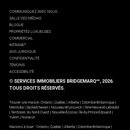
COMMUNIQUEZ AVEC NOUS
SALLE DES MÉDIAS
BLOGUE
PROPRIÉTÉS LUXUEUSES
COMMERCIAL
INTRANET
AVIS JURIDIQUE
CONFIDENTIALITÉ
TÉMOINS
ACCESSIBILITÉ
© SERVICES IMMOBILIERS BRIDGEMARQ
, 2026.
MD
TOUS DROITS RÉSERVÉS.
Trouver une maison
Ontario
|
Québec
|
Alberta
|
Colombie-Britannique
|
Manitoba
|
Saskatchewan
|
Nouveau-Brunswick
|
Terre-Neuve-et-Labrador
|
Territoires du Nord-Ouest
|
Nouvelle-Écosse
|
Île-du-Prince-Édouard
|
Yukon
|
Nunavut
.
Maisons à louer -
Ontario
|
Québec
|
Alberta
|
Colombie-Britannique
|