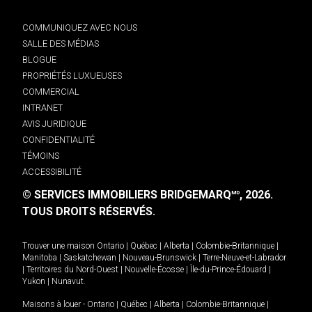
COMMUNIQUEZ AVEC NOUS
SALLE DES MÉDIAS
BLOGUE
PROPRIÉTÉS LUXUEUSES
COMMERCIAL
INTRANET
AVIS JURIDIQUE
CONFIDENTIALITÉ
TÉMOINS
ACCESSIBILITÉ
© SERVICES IMMOBILIERS BRIDGEMARQ
, 2026.
MD
TOUS DROITS RÉSERVÉS.
Trouver une maison
Ontario
|
Québec
|
Alberta
|
Colombie-Britannique
|
Manitoba
|
Saskatchewan
|
Nouveau-Brunswick
|
Terre-Neuve-et-Labrador
|
Territoires du Nord-Ouest
|
Nouvelle-Écosse
|
Île-du-Prince-Édouard
|
Yukon
|
Nunavut
.
Maisons à louer -
Ontario
|
Québec
|
Alberta
|
Colombie-Britannique
|