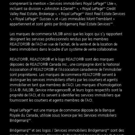
comprenant la mention « Services immobiliers Royal LePage
MD
Ltée »,
incluant sa division « Johnston & Daniel
MD
», « Royal LePage
MD
Credit
Valley Real Estate, Brokerage », « Royal LePage
MD
West Real Estate Services
», « Royal LePage
MD
Sussex », et « Les immeubles Mont-Tremblant »
appartiennent et sont gérés par Bridgemarq Real Estate Services
MD
.
Les marques de commerce MLS® ainsi que les logos qui s'y rapportent
désignent les services professionnels rendus par les membres
REALTORS® de l'ACI en vue de l'achat, de la vente et de la location de
biens immobiliers dans le cadre d'un système de vente collaborative.
REALTOR®, REALTORS® et le logo REALTOR® sont des marques
déposées de REALTOR® Canada Inc., une compagnie dont la National
Association of REALTORS® et l'Association canadienne de l’immobilier
sont propriétaires. Les marques de commerce REALTOR® servent à
distinguer les services immobiliers offerts par les courtiers et agents
immobilier en tant que membres de l'ACI. Les marques d'homologation
S.I.A.® /MLS®, Service inter-agences®, et leurs logos respectifs sont la
propriété de l'ACI, et ils servent à identifier les services immobiliers que
fournissent les courtiers et agents membres de l'ACI.
Royal LePage
MD
est une marque de commerce déposée de la Banque
Royale du Canada, utilisée sous licence par les Services immobiliers
Bridgemarq
MD
.
Bridgemarq
MD
et ses logos / Services immobiliers Bridgemarq
MD
sont des