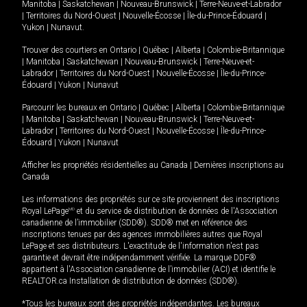
Manitoba
|
Saskatchewan
|
Nouveau-Brunswick
|
Terre-Neuve-et-Labrador
|
Territoires du Nord-Ouest
|
Nouvelle-Écosse
|
Île-du-Prince-Édouard
|
Yukon
|
Nunavut
.
Trouver des courtiers en
Ontario
|
Québec
|
Alberta
|
Colombie-Britannique
|
Manitoba
|
Saskatchewan
|
Nouveau-Brunswick
|
Terre-Neuve-et-
Labrador
|
Territoires du Nord-Ouest
|
Nouvelle-Écosse
|
Île-du-Prince-
Édouard
|
Yukon
|
Nunavut
Parcourir les bureaux en
Ontario
|
Québec
|
Alberta
|
Colombie-Britannique
|
Manitoba
|
Saskatchewan
|
Nouveau-Brunswick
|
Terre-Neuve-et-
Labrador
|
Territoires du Nord-Ouest
|
Nouvelle-Écosse
|
Île-du-Prince-
Édouard
|
Yukon
|
Nunavut
Afficher les propriétés résidentielles au Canada
|
Dernières inscriptions au
Canada
Les informations des propriétés sur ce site proviennent des inscriptions
Royal LePage
MD
et du service de distribution de données de l'Association
canadienne de l’immobilier (SDD®). SDD® met en référence des
inscriptions tenues par des agences immobilières autres que Royal
LePage et ses distributeurs. L'exactitude de l'information n'est pas
garantie et devrait être indépendamment vérifiée. La marque DDF®
appartient à l'Association canadienne de l’immobilier (ACI) et identifie le
REALTOR.ca Installation de distribution de données (SDD®).
*Tous les bureaux sont des propriétés indépendantes. Les bureaux