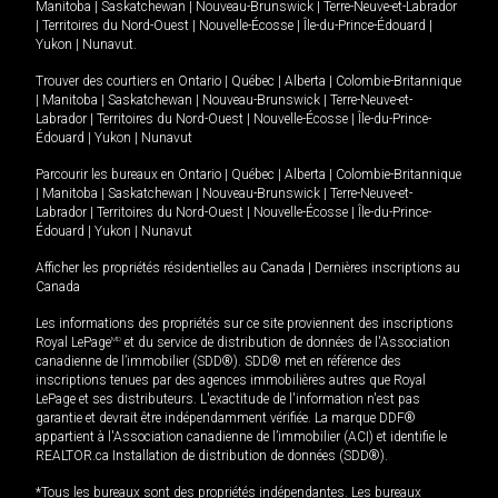
Manitoba
|
Saskatchewan
|
Nouveau-Brunswick
|
Terre-Neuve-et-Labrador
|
Territoires du Nord-Ouest
|
Nouvelle-Écosse
|
Île-du-Prince-Édouard
|
Yukon
|
Nunavut
.
Trouver des courtiers en
Ontario
|
Québec
|
Alberta
|
Colombie-Britannique
|
Manitoba
|
Saskatchewan
|
Nouveau-Brunswick
|
Terre-Neuve-et-
Labrador
|
Territoires du Nord-Ouest
|
Nouvelle-Écosse
|
Île-du-Prince-
Édouard
|
Yukon
|
Nunavut
Parcourir les bureaux en
Ontario
|
Québec
|
Alberta
|
Colombie-Britannique
|
Manitoba
|
Saskatchewan
|
Nouveau-Brunswick
|
Terre-Neuve-et-
Labrador
|
Territoires du Nord-Ouest
|
Nouvelle-Écosse
|
Île-du-Prince-
Édouard
|
Yukon
|
Nunavut
Afficher les propriétés résidentielles au Canada
|
Dernières inscriptions au
Canada
Les informations des propriétés sur ce site proviennent des inscriptions
Royal LePage
MD
et du service de distribution de données de l'Association
canadienne de l’immobilier (SDD®). SDD® met en référence des
inscriptions tenues par des agences immobilières autres que Royal
LePage et ses distributeurs. L'exactitude de l'information n'est pas
garantie et devrait être indépendamment vérifiée. La marque DDF®
appartient à l'Association canadienne de l’immobilier (ACI) et identifie le
REALTOR.ca Installation de distribution de données (SDD®).
*Tous les bureaux sont des propriétés indépendantes. Les bureaux