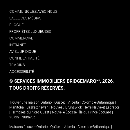
COMMUNIQUEZ AVEC NOUS
SALLE DES MÉDIAS
BLOGUE
PROPRIÉTÉS LUXUEUSES
COMMERCIAL
INTRANET
AVIS JURIDIQUE
CONFIDENTIALITÉ
TÉMOINS
ACCESSIBILITÉ
© SERVICES IMMOBILIERS BRIDGEMARQ
, 2026.
MD
TOUS DROITS RÉSERVÉS.
Trouver une maison
Ontario
|
Québec
|
Alberta
|
Colombie-Britannique
|
Manitoba
|
Saskatchewan
|
Nouveau-Brunswick
|
Terre-Neuve-et-Labrador
|
Territoires du Nord-Ouest
|
Nouvelle-Écosse
|
Île-du-Prince-Édouard
|
Yukon
|
Nunavut
.
Maisons à louer -
Ontario
|
Québec
|
Alberta
|
Colombie-Britannique
|