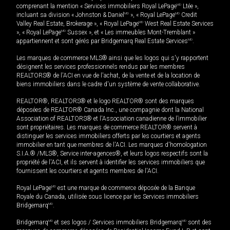
comprenant la mention « Services immobiliers Royal LePage
MD
Ltée »,
incluant sa division « Johnston & Daniel
MD
», « Royal LePage
MD
Credit
Valley Real Estate, Brokerage », « Royal LePage
MD
West Real Estate Services
», « Royal LePage
MD
Sussex », et « Les immeubles Mont-Tremblant »
appartiennent et sont gérés par Bridgemarq Real Estate Services
MD
.
Les marques de commerce MLS® ainsi que les logos qui s'y rapportent
désignent les services professionnels rendus par les membres
REALTORS® de l'ACI en vue de l'achat, de la vente et de la location de
biens immobiliers dans le cadre d'un système de vente collaborative.
REALTOR®, REALTORS® et le logo REALTOR® sont des marques
déposées de REALTOR® Canada Inc., une compagnie dont la National
Association of REALTORS® et l'Association canadienne de l’immobilier
sont propriétaires. Les marques de commerce REALTOR® servent à
distinguer les services immobiliers offerts par les courtiers et agents
immobilier en tant que membres de l'ACI. Les marques d'homologation
S.I.A.® /MLS®, Service inter-agences®, et leurs logos respectifs sont la
propriété de l'ACI, et ils servent à identifier les services immobiliers que
fournissent les courtiers et agents membres de l'ACI.
Royal LePage
MD
est une marque de commerce déposée de la Banque
Royale du Canada, utilisée sous licence par les Services immobiliers
Bridgemarq
MD
.
Bridgemarq
MD
et ses logos / Services immobiliers Bridgemarq
MD
sont des