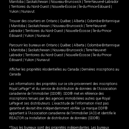
Manitoba
|
Saskatchewan
|
Nouveau-Brunswick
|
Terre-Neuve-et-Labrador
|
Territoires du Nord-Ouest
|
Nouvelle-Écosse
|
Île-du-Prince-Édouard
|
Yukon
|
Nunavut
.
Trouver des courtiers en
Ontario
|
Québec
|
Alberta
|
Colombie-Britannique
|
Manitoba
|
Saskatchewan
|
Nouveau-Brunswick
|
Terre-Neuve-et-
Labrador
|
Territoires du Nord-Ouest
|
Nouvelle-Écosse
|
Île-du-Prince-
Édouard
|
Yukon
|
Nunavut
Parcourir les bureaux en
Ontario
|
Québec
|
Alberta
|
Colombie-Britannique
|
Manitoba
|
Saskatchewan
|
Nouveau-Brunswick
|
Terre-Neuve-et-
Labrador
|
Territoires du Nord-Ouest
|
Nouvelle-Écosse
|
Île-du-Prince-
Édouard
|
Yukon
|
Nunavut
Afficher les propriétés résidentielles au Canada
|
Dernières inscriptions au
Canada
Les informations des propriétés sur ce site proviennent des inscriptions
Royal LePage
MD
et du service de distribution de données de l'Association
canadienne de l’immobilier (SDD®). SDD® met en référence des
inscriptions tenues par des agences immobilières autres que Royal
LePage et ses distributeurs. L'exactitude de l'information n'est pas
garantie et devrait être indépendamment vérifiée. La marque DDF®
appartient à l'Association canadienne de l’immobilier (ACI) et identifie le
REALTOR.ca Installation de distribution de données (SDD®).
*Tous les bureaux sont des propriétés indépendantes. Les bureaux