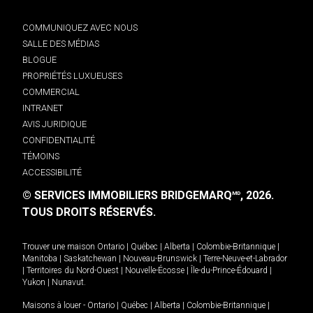
COMMUNIQUEZ AVEC NOUS
SALLE DES MÉDIAS
BLOGUE
PROPRIÉTÉS LUXUEUSES
COMMERCIAL
INTRANET
AVIS JURIDIQUE
CONFIDENTIALITÉ
TÉMOINS
ACCESSIBILITÉ
© SERVICES IMMOBILIERS BRIDGEMARQ
, 2026.
MD
TOUS DROITS RÉSERVÉS.
Trouver une maison
Ontario
|
Québec
|
Alberta
|
Colombie-Britannique
|
Manitoba
|
Saskatchewan
|
Nouveau-Brunswick
|
Terre-Neuve-et-Labrador
|
Territoires du Nord-Ouest
|
Nouvelle-Écosse
|
Île-du-Prince-Édouard
|
Yukon
|
Nunavut
.
Maisons à louer -
Ontario
|
Québec
|
Alberta
|
Colombie-Britannique
|