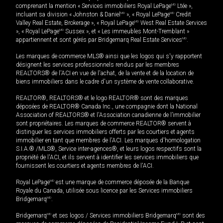
comprenant la mention « Services immobiliers Royal LePage
MD
Ltée »,
incluant sa division « Johnston & Daniel
MD
», « Royal LePage
MD
Credit
Valley Real Estate, Brokerage », « Royal LePage
MD
West Real Estate Services
», « Royal LePage
MD
Sussex », et « Les immeubles Mont-Tremblant »
appartiennent et sont gérés par Bridgemarq Real Estate Services
MD
.
Les marques de commerce MLS® ainsi que les logos qui s'y rapportent
désignent les services professionnels rendus par les membres
REALTORS® de l'ACI en vue de l'achat, de la vente et de la location de
biens immobiliers dans le cadre d'un système de vente collaborative.
REALTOR®, REALTORS® et le logo REALTOR® sont des marques
déposées de REALTOR® Canada Inc., une compagnie dont la National
Association of REALTORS® et l'Association canadienne de l’immobilier
sont propriétaires. Les marques de commerce REALTOR® servent à
distinguer les services immobiliers offerts par les courtiers et agents
immobilier en tant que membres de l'ACI. Les marques d'homologation
S.I.A.® /MLS®, Service inter-agences®, et leurs logos respectifs sont la
propriété de l'ACI, et ils servent à identifier les services immobiliers que
fournissent les courtiers et agents membres de l'ACI.
Royal LePage
MD
est une marque de commerce déposée de la Banque
Royale du Canada, utilisée sous licence par les Services immobiliers
Bridgemarq
MD
.
Bridgemarq
MD
et ses logos / Services immobiliers Bridgemarq
MD
sont des