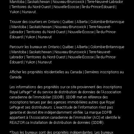
Manitoba
|
Saskatchewan
|
Nouveau-Brunswick
|
Terre-Neuve-et-Labrador
|
Territoires du Nord-Ouest
|
Nouvelle-Écosse
|
Île-du-Prince-Édouard
|
Yukon
|
Nunavut
.
Trouver des courtiers en
Ontario
|
Québec
|
Alberta
|
Colombie-Britannique
|
Manitoba
|
Saskatchewan
|
Nouveau-Brunswick
|
Terre-Neuve-et-
Labrador
|
Territoires du Nord-Ouest
|
Nouvelle-Écosse
|
Île-du-Prince-
Édouard
|
Yukon
|
Nunavut
Parcourir les bureaux en
Ontario
|
Québec
|
Alberta
|
Colombie-Britannique
|
Manitoba
|
Saskatchewan
|
Nouveau-Brunswick
|
Terre-Neuve-et-
Labrador
|
Territoires du Nord-Ouest
|
Nouvelle-Écosse
|
Île-du-Prince-
Édouard
|
Yukon
|
Nunavut
Afficher les propriétés résidentielles au Canada
|
Dernières inscriptions au
Canada
Les informations des propriétés sur ce site proviennent des inscriptions
Royal LePage
MD
et du service de distribution de données de l'Association
canadienne de l’immobilier (SDD®). SDD® met en référence des
inscriptions tenues par des agences immobilières autres que Royal
LePage et ses distributeurs. L'exactitude de l'information n'est pas
garantie et devrait être indépendamment vérifiée. La marque DDF®
appartient à l'Association canadienne de l’immobilier (ACI) et identifie le
REALTOR.ca Installation de distribution de données (SDD®).
*Tous les bureaux sont des propriétés indépendantes. Les bureaux