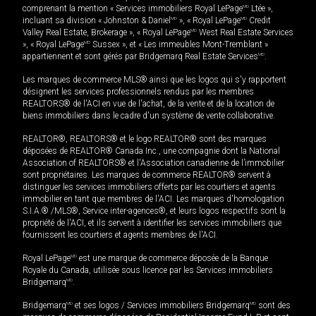
comprenant la mention « Services immobiliers Royal LePage
MD
Ltée »,
incluant sa division « Johnston & Daniel
MD
», « Royal LePage
MD
Credit
Valley Real Estate, Brokerage », « Royal LePage
MD
West Real Estate Services
», « Royal LePage
MD
Sussex », et « Les immeubles Mont-Tremblant »
appartiennent et sont gérés par Bridgemarq Real Estate Services
MD
.
Les marques de commerce MLS® ainsi que les logos qui s'y rapportent
désignent les services professionnels rendus par les membres
REALTORS® de l'ACI en vue de l'achat, de la vente et de la location de
biens immobiliers dans le cadre d'un système de vente collaborative.
REALTOR®, REALTORS® et le logo REALTOR® sont des marques
déposées de REALTOR® Canada Inc., une compagnie dont la National
Association of REALTORS® et l'Association canadienne de l’immobilier
sont propriétaires. Les marques de commerce REALTOR® servent à
distinguer les services immobiliers offerts par les courtiers et agents
immobilier en tant que membres de l'ACI. Les marques d'homologation
S.I.A.® /MLS®, Service inter-agences®, et leurs logos respectifs sont la
propriété de l'ACI, et ils servent à identifier les services immobiliers que
fournissent les courtiers et agents membres de l'ACI.
Royal LePage
MD
est une marque de commerce déposée de la Banque
Royale du Canada, utilisée sous licence par les Services immobiliers
Bridgemarq
MD
.
Bridgemarq
MD
et ses logos / Services immobiliers Bridgemarq
MD
sont des