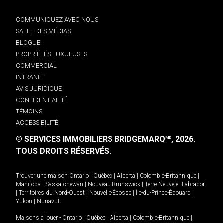
COMMUNIQUEZ AVEC NOUS
SALLE DES MÉDIAS
BLOGUE
PROPRIÉTÉS LUXUEUSES
COMMERCIAL
INTRANET
AVIS JURIDIQUE
CONFIDENTIALITÉ
TÉMOINS
ACCESSIBILITÉ
© SERVICES IMMOBILIERS BRIDGEMARQ
, 2026.
MD
TOUS DROITS RÉSERVÉS.
Trouver une maison
Ontario
|
Québec
|
Alberta
|
Colombie-Britannique
|
Manitoba
|
Saskatchewan
|
Nouveau-Brunswick
|
Terre-Neuve-et-Labrador
|
Territoires du Nord-Ouest
|
Nouvelle-Écosse
|
Île-du-Prince-Édouard
|
Yukon
|
Nunavut
.
Maisons à louer -
Ontario
|
Québec
|
Alberta
|
Colombie-Britannique
|