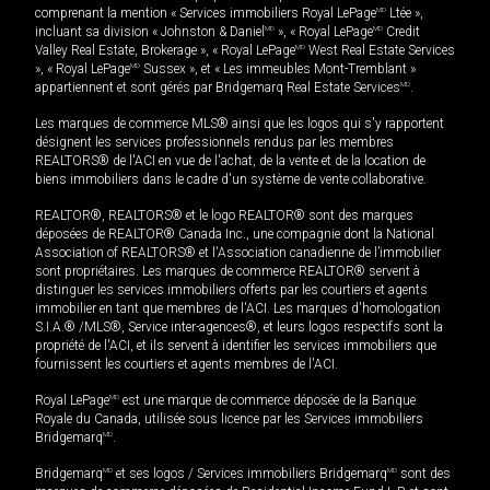
comprenant la mention « Services immobiliers Royal LePage
MD
Ltée »,
incluant sa division « Johnston & Daniel
MD
», « Royal LePage
MD
Credit
Valley Real Estate, Brokerage », « Royal LePage
MD
West Real Estate Services
», « Royal LePage
MD
Sussex », et « Les immeubles Mont-Tremblant »
appartiennent et sont gérés par Bridgemarq Real Estate Services
MD
.
Les marques de commerce MLS® ainsi que les logos qui s'y rapportent
désignent les services professionnels rendus par les membres
REALTORS® de l'ACI en vue de l'achat, de la vente et de la location de
biens immobiliers dans le cadre d'un système de vente collaborative.
REALTOR®, REALTORS® et le logo REALTOR® sont des marques
déposées de REALTOR® Canada Inc., une compagnie dont la National
Association of REALTORS® et l'Association canadienne de l’immobilier
sont propriétaires. Les marques de commerce REALTOR® servent à
distinguer les services immobiliers offerts par les courtiers et agents
immobilier en tant que membres de l'ACI. Les marques d'homologation
S.I.A.® /MLS®, Service inter-agences®, et leurs logos respectifs sont la
propriété de l'ACI, et ils servent à identifier les services immobiliers que
fournissent les courtiers et agents membres de l'ACI.
Royal LePage
MD
est une marque de commerce déposée de la Banque
Royale du Canada, utilisée sous licence par les Services immobiliers
Bridgemarq
MD
.
Bridgemarq
MD
et ses logos / Services immobiliers Bridgemarq
MD
sont des