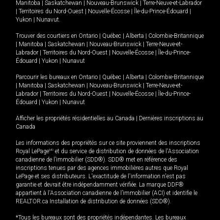
Manitoba
|
Saskatchewan
|
Nouveau-Brunswick
|
Terre-Neuve-et-Labrador
|
Territoires du Nord-Ouest
|
Nouvelle-Écosse
|
Île-du-Prince-Édouard
|
Yukon
|
Nunavut
.
Trouver des courtiers en
Ontario
|
Québec
|
Alberta
|
Colombie-Britannique
|
Manitoba
|
Saskatchewan
|
Nouveau-Brunswick
|
Terre-Neuve-et-
Labrador
|
Territoires du Nord-Ouest
|
Nouvelle-Écosse
|
Île-du-Prince-
Édouard
|
Yukon
|
Nunavut
Parcourir les bureaux en
Ontario
|
Québec
|
Alberta
|
Colombie-Britannique
|
Manitoba
|
Saskatchewan
|
Nouveau-Brunswick
|
Terre-Neuve-et-
Labrador
|
Territoires du Nord-Ouest
|
Nouvelle-Écosse
|
Île-du-Prince-
Édouard
|
Yukon
|
Nunavut
Afficher les propriétés résidentielles au Canada
|
Dernières inscriptions au
Canada
Les informations des propriétés sur ce site proviennent des inscriptions
Royal LePage
MD
et du service de distribution de données de l'Association
canadienne de l’immobilier (SDD®). SDD® met en référence des
inscriptions tenues par des agences immobilières autres que Royal
LePage et ses distributeurs. L'exactitude de l'information n'est pas
garantie et devrait être indépendamment vérifiée. La marque DDF®
appartient à l'Association canadienne de l’immobilier (ACI) et identifie le
REALTOR.ca Installation de distribution de données (SDD®).
*Tous les bureaux sont des propriétés indépendantes. Les bureaux