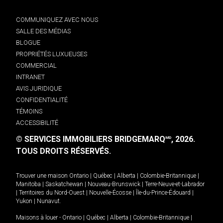
COMMUNIQUEZ AVEC NOUS
SALLE DES MÉDIAS
BLOGUE
PROPRIÉTÉS LUXUEUSES
COMMERCIAL
INTRANET
AVIS JURIDIQUE
CONFIDENTIALITÉ
TÉMOINS
ACCESSIBILITÉ
© SERVICES IMMOBILIERS BRIDGEMARQ
, 2026.
MD
TOUS DROITS RÉSERVÉS.
Trouver une maison
Ontario
|
Québec
|
Alberta
|
Colombie-Britannique
|
Manitoba
|
Saskatchewan
|
Nouveau-Brunswick
|
Terre-Neuve-et-Labrador
|
Territoires du Nord-Ouest
|
Nouvelle-Écosse
|
Île-du-Prince-Édouard
|
Yukon
|
Nunavut
.
Maisons à louer -
Ontario
|
Québec
|
Alberta
|
Colombie-Britannique
|