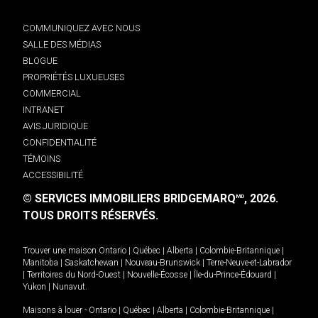
COMMUNIQUEZ AVEC NOUS
SALLE DES MÉDIAS
BLOGUE
PROPRIÉTÉS LUXUEUSES
COMMERCIAL
INTRANET
AVIS JURIDIQUE
CONFIDENTIALITÉ
TÉMOINS
ACCESSIBILITÉ
© SERVICES IMMOBILIERS BRIDGEMARQ
, 2026.
MD
TOUS DROITS RÉSERVÉS.
Trouver une maison
Ontario
|
Québec
|
Alberta
|
Colombie-Britannique
|
Manitoba
|
Saskatchewan
|
Nouveau-Brunswick
|
Terre-Neuve-et-Labrador
|
Territoires du Nord-Ouest
|
Nouvelle-Écosse
|
Île-du-Prince-Édouard
|
Yukon
|
Nunavut
.
Maisons à louer -
Ontario
|
Québec
|
Alberta
|
Colombie-Britannique
|