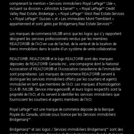
comprenant la mention « Services immobiliers Royal LePage
MD
Ltée »,
incluant sa division « Johnston & Daniel
MD
», « Royal LePage
MD
Credit
Valley Real Estate, Brokerage », « Royal LePage
MD
West Real Estate Services
», « Royal LePage
MD
Sussex », et « Les immeubles Mont-Tremblant »
appartiennent et sont gérés par Bridgemarq Real Estate Services
MD
.
Les marques de commerce MLS® ainsi que les logos qui s'y rapportent
désignent les services professionnels rendus par les membres
REALTORS® de l'ACI en vue de l'achat, de la vente et de la location de
biens immobiliers dans le cadre d'un système de vente collaborative.
REALTOR®, REALTORS® et le logo REALTOR® sont des marques
déposées de REALTOR® Canada Inc., une compagnie dont la National
Association of REALTORS® et l'Association canadienne de l’immobilier
sont propriétaires. Les marques de commerce REALTOR® servent à
distinguer les services immobiliers offerts par les courtiers et agents
immobilier en tant que membres de l'ACI. Les marques d'homologation
S.I.A.® /MLS®, Service inter-agences®, et leurs logos respectifs sont la
propriété de l'ACI, et ils servent à identifier les services immobiliers que
fournissent les courtiers et agents membres de l'ACI.
Royal LePage
MD
est une marque de commerce déposée de la Banque
Royale du Canada, utilisée sous licence par les Services immobiliers
Bridgemarq
MD
.
Bridgemarq
MD
et ses logos / Services immobiliers Bridgemarq
MD
sont des