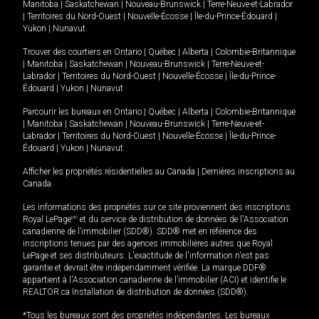
Manitoba
|
Saskatchewan
|
Nouveau-Brunswick
|
Terre-Neuve-et-Labrador
|
Territoires du Nord-Ouest
|
Nouvelle-Écosse
|
Île-du-Prince-Édouard
|
Yukon
|
Nunavut
.
Trouver des courtiers en
Ontario
|
Québec
|
Alberta
|
Colombie-Britannique
|
Manitoba
|
Saskatchewan
|
Nouveau-Brunswick
|
Terre-Neuve-et-
Labrador
|
Territoires du Nord-Ouest
|
Nouvelle-Écosse
|
Île-du-Prince-
Édouard
|
Yukon
|
Nunavut
Parcourir les bureaux en
Ontario
|
Québec
|
Alberta
|
Colombie-Britannique
|
Manitoba
|
Saskatchewan
|
Nouveau-Brunswick
|
Terre-Neuve-et-
Labrador
|
Territoires du Nord-Ouest
|
Nouvelle-Écosse
|
Île-du-Prince-
Édouard
|
Yukon
|
Nunavut
Afficher les propriétés résidentielles au Canada
|
Dernières inscriptions au
Canada
Les informations des propriétés sur ce site proviennent des inscriptions
Royal LePage
MD
et du service de distribution de données de l'Association
canadienne de l’immobilier (SDD®). SDD® met en référence des
inscriptions tenues par des agences immobilières autres que Royal
LePage et ses distributeurs. L'exactitude de l'information n'est pas
garantie et devrait être indépendamment vérifiée. La marque DDF®
appartient à l'Association canadienne de l’immobilier (ACI) et identifie le
REALTOR.ca Installation de distribution de données (SDD®).
*Tous les bureaux sont des propriétés indépendantes. Les bureaux