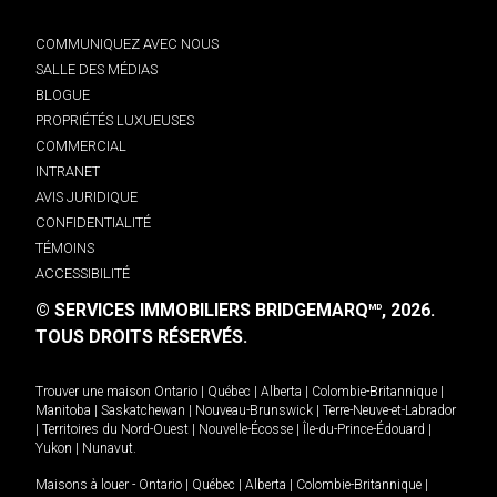
COMMUNIQUEZ AVEC NOUS
SALLE DES MÉDIAS
BLOGUE
PROPRIÉTÉS LUXUEUSES
COMMERCIAL
INTRANET
AVIS JURIDIQUE
CONFIDENTIALITÉ
TÉMOINS
ACCESSIBILITÉ
© SERVICES IMMOBILIERS BRIDGEMARQ
, 2026.
MD
TOUS DROITS RÉSERVÉS.
Trouver une maison
Ontario
|
Québec
|
Alberta
|
Colombie-Britannique
|
Manitoba
|
Saskatchewan
|
Nouveau-Brunswick
|
Terre-Neuve-et-Labrador
|
Territoires du Nord-Ouest
|
Nouvelle-Écosse
|
Île-du-Prince-Édouard
|
Yukon
|
Nunavut
.
Maisons à louer -
Ontario
|
Québec
|
Alberta
|
Colombie-Britannique
|