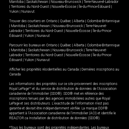
Manitoba
|
Saskatchewan
|
Nouveau-Brunswick
|
Terre-Neuve-et-Labrador
|
Territoires du Nord-Ouest
|
Nouvelle-Écosse
|
Île-du-Prince-Édouard
|
Yukon
|
Nunavut
.
Trouver des courtiers en
Ontario
|
Québec
|
Alberta
|
Colombie-Britannique
|
Manitoba
|
Saskatchewan
|
Nouveau-Brunswick
|
Terre-Neuve-et-
Labrador
|
Territoires du Nord-Ouest
|
Nouvelle-Écosse
|
Île-du-Prince-
Édouard
|
Yukon
|
Nunavut
Parcourir les bureaux en
Ontario
|
Québec
|
Alberta
|
Colombie-Britannique
|
Manitoba
|
Saskatchewan
|
Nouveau-Brunswick
|
Terre-Neuve-et-
Labrador
|
Territoires du Nord-Ouest
|
Nouvelle-Écosse
|
Île-du-Prince-
Édouard
|
Yukon
|
Nunavut
Afficher les propriétés résidentielles au Canada
|
Dernières inscriptions au
Canada
Les informations des propriétés sur ce site proviennent des inscriptions
Royal LePage
MD
et du service de distribution de données de l'Association
canadienne de l’immobilier (SDD®). SDD® met en référence des
inscriptions tenues par des agences immobilières autres que Royal
LePage et ses distributeurs. L'exactitude de l'information n'est pas
garantie et devrait être indépendamment vérifiée. La marque DDF®
appartient à l'Association canadienne de l’immobilier (ACI) et identifie le
REALTOR.ca Installation de distribution de données (SDD®).
*Tous les bureaux sont des propriétés indépendantes. Les bureaux