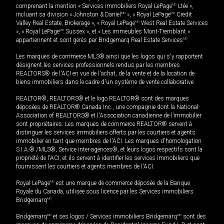
comprenant la mention « Services immobiliers Royal LePage
MD
Ltée »,
incluant sa division « Johnston & Daniel
MD
», « Royal LePage
MD
Credit
Valley Real Estate, Brokerage », « Royal LePage
MD
West Real Estate Services
», « Royal LePage
MD
Sussex », et « Les immeubles Mont-Tremblant »
appartiennent et sont gérés par Bridgemarq Real Estate Services
MD
.
Les marques de commerce MLS® ainsi que les logos qui s'y rapportent
désignent les services professionnels rendus par les membres
REALTORS® de l'ACI en vue de l'achat, de la vente et de la location de
biens immobiliers dans le cadre d'un système de vente collaborative.
REALTOR®, REALTORS® et le logo REALTOR® sont des marques
déposées de REALTOR® Canada Inc., une compagnie dont la National
Association of REALTORS® et l'Association canadienne de l’immobilier
sont propriétaires. Les marques de commerce REALTOR® servent à
distinguer les services immobiliers offerts par les courtiers et agents
immobilier en tant que membres de l'ACI. Les marques d'homologation
S.I.A.® /MLS®, Service inter-agences®, et leurs logos respectifs sont la
propriété de l'ACI, et ils servent à identifier les services immobiliers que
fournissent les courtiers et agents membres de l'ACI.
Royal LePage
MD
est une marque de commerce déposée de la Banque
Royale du Canada, utilisée sous licence par les Services immobiliers
Bridgemarq
MD
.
Bridgemarq
MD
et ses logos / Services immobiliers Bridgemarq
MD
sont des