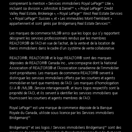
comprenant la mention « Services immobiliers Royal LePage
MD
Ltée »,
incluant sa division « Johnston & Daniel
MD
», « Royal LePage
MD
Credit
Valley Real Estate, Brokerage », « Royal LePage
MD
West Real Estate Services
», « Royal LePage
MD
Sussex », et « Les immeubles Mont-Tremblant »
appartiennent et sont gérés par Bridgemarq Real Estate Services
MD
.
Les marques de commerce MLS® ainsi que les logos qui s'y rapportent
désignent les services professionnels rendus par les membres
REALTORS® de l'ACI en vue de l'achat, de la vente et de la location de
biens immobiliers dans le cadre d'un système de vente collaborative.
REALTOR®, REALTORS® et le logo REALTOR® sont des marques
déposées de REALTOR® Canada Inc., une compagnie dont la National
Association of REALTORS® et l'Association canadienne de l’immobilier
sont propriétaires. Les marques de commerce REALTOR® servent à
distinguer les services immobiliers offerts par les courtiers et agents
immobilier en tant que membres de l'ACI. Les marques d'homologation
S.I.A.® /MLS®, Service inter-agences®, et leurs logos respectifs sont la
propriété de l'ACI, et ils servent à identifier les services immobiliers que
fournissent les courtiers et agents membres de l'ACI.
Royal LePage
MD
est une marque de commerce déposée de la Banque
Royale du Canada, utilisée sous licence par les Services immobiliers
Bridgemarq
MD
.
Bridgemarq
MD
et ses logos / Services immobiliers Bridgemarq
MD
sont des