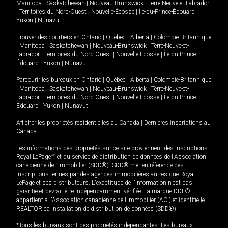
Manitoba
|
Saskatchewan
|
Nouveau-Brunswick
|
Terre-Neuve-et-Labrador
|
Territoires du Nord-Ouest
|
Nouvelle-Écosse
|
Île-du-Prince-Édouard
|
Yukon
|
Nunavut
.
Trouver des courtiers en
Ontario
|
Québec
|
Alberta
|
Colombie-Britannique
|
Manitoba
|
Saskatchewan
|
Nouveau-Brunswick
|
Terre-Neuve-et-
Labrador
|
Territoires du Nord-Ouest
|
Nouvelle-Écosse
|
Île-du-Prince-
Édouard
|
Yukon
|
Nunavut
Parcourir les bureaux en
Ontario
|
Québec
|
Alberta
|
Colombie-Britannique
|
Manitoba
|
Saskatchewan
|
Nouveau-Brunswick
|
Terre-Neuve-et-
Labrador
|
Territoires du Nord-Ouest
|
Nouvelle-Écosse
|
Île-du-Prince-
Édouard
|
Yukon
|
Nunavut
Afficher les propriétés résidentielles au Canada
|
Dernières inscriptions au
Canada
Les informations des propriétés sur ce site proviennent des inscriptions
Royal LePage
MD
et du service de distribution de données de l'Association
canadienne de l’immobilier (SDD®). SDD® met en référence des
inscriptions tenues par des agences immobilières autres que Royal
LePage et ses distributeurs. L'exactitude de l'information n'est pas
garantie et devrait être indépendamment vérifiée. La marque DDF®
appartient à l'Association canadienne de l’immobilier (ACI) et identifie le
REALTOR.ca Installation de distribution de données (SDD®).
*Tous les bureaux sont des propriétés indépendantes. Les bureaux