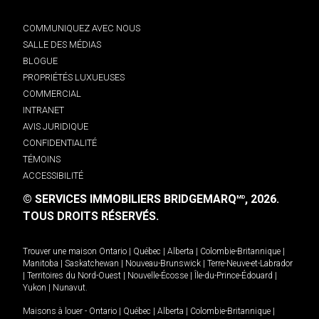
COMMUNIQUEZ AVEC NOUS
SALLE DES MÉDIAS
BLOGUE
PROPRIÉTÉS LUXUEUSES
COMMERCIAL
INTRANET
AVIS JURIDIQUE
CONFIDENTIALITÉ
TÉMOINS
ACCESSIBILITÉ
© SERVICES IMMOBILIERS BRIDGEMARQ
, 2026.
MD
TOUS DROITS RÉSERVÉS.
Trouver une maison
Ontario
|
Québec
|
Alberta
|
Colombie-Britannique
|
Manitoba
|
Saskatchewan
|
Nouveau-Brunswick
|
Terre-Neuve-et-Labrador
|
Territoires du Nord-Ouest
|
Nouvelle-Écosse
|
Île-du-Prince-Édouard
|
Yukon
|
Nunavut
.
Maisons à louer -
Ontario
|
Québec
|
Alberta
|
Colombie-Britannique
|