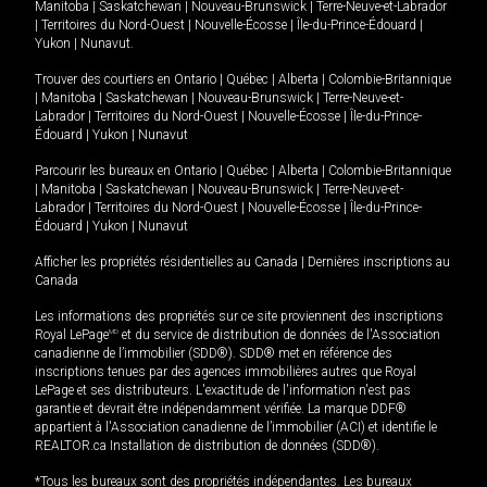
Manitoba
|
Saskatchewan
|
Nouveau-Brunswick
|
Terre-Neuve-et-Labrador
|
Territoires du Nord-Ouest
|
Nouvelle-Écosse
|
Île-du-Prince-Édouard
|
Yukon
|
Nunavut
.
Trouver des courtiers en
Ontario
|
Québec
|
Alberta
|
Colombie-Britannique
|
Manitoba
|
Saskatchewan
|
Nouveau-Brunswick
|
Terre-Neuve-et-
Labrador
|
Territoires du Nord-Ouest
|
Nouvelle-Écosse
|
Île-du-Prince-
Édouard
|
Yukon
|
Nunavut
Parcourir les bureaux en
Ontario
|
Québec
|
Alberta
|
Colombie-Britannique
|
Manitoba
|
Saskatchewan
|
Nouveau-Brunswick
|
Terre-Neuve-et-
Labrador
|
Territoires du Nord-Ouest
|
Nouvelle-Écosse
|
Île-du-Prince-
Édouard
|
Yukon
|
Nunavut
Afficher les propriétés résidentielles au Canada
|
Dernières inscriptions au
Canada
Les informations des propriétés sur ce site proviennent des inscriptions
Royal LePage
MD
et du service de distribution de données de l'Association
canadienne de l’immobilier (SDD®). SDD® met en référence des
inscriptions tenues par des agences immobilières autres que Royal
LePage et ses distributeurs. L'exactitude de l'information n'est pas
garantie et devrait être indépendamment vérifiée. La marque DDF®
appartient à l'Association canadienne de l’immobilier (ACI) et identifie le
REALTOR.ca Installation de distribution de données (SDD®).
*Tous les bureaux sont des propriétés indépendantes. Les bureaux