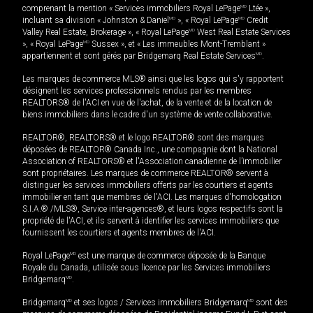
comprenant la mention « Services immobiliers Royal LePage
MD
Ltée »,
incluant sa division « Johnston & Daniel
MD
», « Royal LePage
MD
Credit
Valley Real Estate, Brokerage », « Royal LePage
MD
West Real Estate Services
», « Royal LePage
MD
Sussex », et « Les immeubles Mont-Tremblant »
appartiennent et sont gérés par Bridgemarq Real Estate Services
MD
.
Les marques de commerce MLS® ainsi que les logos qui s'y rapportent
désignent les services professionnels rendus par les membres
REALTORS® de l'ACI en vue de l'achat, de la vente et de la location de
biens immobiliers dans le cadre d'un système de vente collaborative.
REALTOR®, REALTORS® et le logo REALTOR® sont des marques
déposées de REALTOR® Canada Inc., une compagnie dont la National
Association of REALTORS® et l'Association canadienne de l’immobilier
sont propriétaires. Les marques de commerce REALTOR® servent à
distinguer les services immobiliers offerts par les courtiers et agents
immobilier en tant que membres de l'ACI. Les marques d'homologation
S.I.A.® /MLS®, Service inter-agences®, et leurs logos respectifs sont la
propriété de l'ACI, et ils servent à identifier les services immobiliers que
fournissent les courtiers et agents membres de l'ACI.
Royal LePage
MD
est une marque de commerce déposée de la Banque
Royale du Canada, utilisée sous licence par les Services immobiliers
Bridgemarq
MD
.
Bridgemarq
MD
et ses logos / Services immobiliers Bridgemarq
MD
sont des