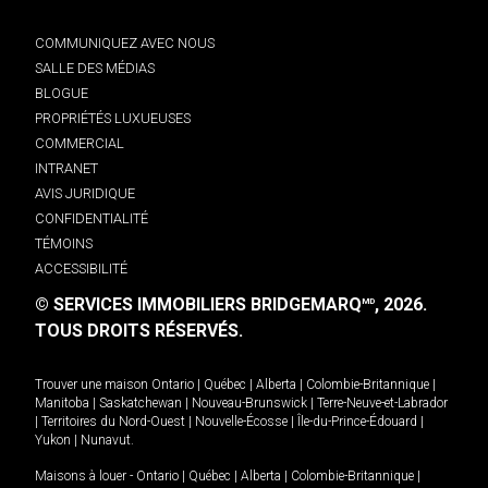
COMMUNIQUEZ AVEC NOUS
SALLE DES MÉDIAS
BLOGUE
PROPRIÉTÉS LUXUEUSES
COMMERCIAL
INTRANET
AVIS JURIDIQUE
CONFIDENTIALITÉ
TÉMOINS
ACCESSIBILITÉ
© SERVICES IMMOBILIERS BRIDGEMARQ
, 2026.
MD
TOUS DROITS RÉSERVÉS.
Trouver une maison
Ontario
|
Québec
|
Alberta
|
Colombie-Britannique
|
Manitoba
|
Saskatchewan
|
Nouveau-Brunswick
|
Terre-Neuve-et-Labrador
|
Territoires du Nord-Ouest
|
Nouvelle-Écosse
|
Île-du-Prince-Édouard
|
Yukon
|
Nunavut
.
Maisons à louer -
Ontario
|
Québec
|
Alberta
|
Colombie-Britannique
|