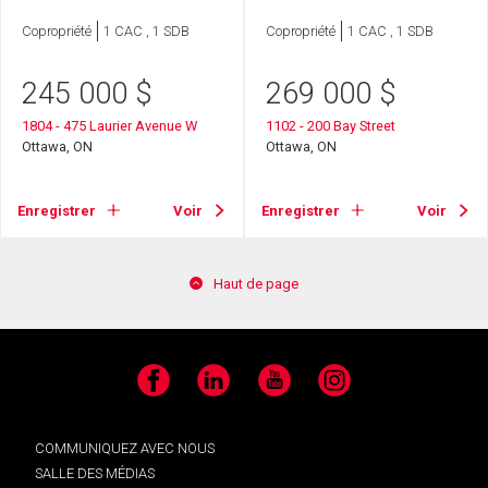
Copropriété
1 CAC , 1 SDB
Copropriété
1 CAC , 1 SDB
245 000
$
269 000
$
1804 - 475 Laurier Avenue W
1102 - 200 Bay Street
Ottawa, ON
Ottawa, ON
Enregistrer
Voir
Enregistrer
Voir
Haut de page
Facebook
LinkedIn
YouTube
Instagram
COMMUNIQUEZ AVEC NOUS
SALLE DES MÉDIAS