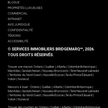
BLOGUE
PROPRIÉTÉS LUXUEUSES
COMMERCIAL
INTRANET
AVIS JURIDIQUE
CONFIDENTIALITÉ
TÉMOINS
ACCESSIBILITÉ
© SERVICES IMMOBILIERS BRIDGEMARQ
, 2026.
MD
TOUS DROITS RÉSERVÉS.
Trouver une maison
Ontario
|
Québec
|
Alberta
|
Colombie-Britannique
|
Manitoba
|
Saskatchewan
|
Nouveau-Brunswick
|
Terre-Neuve-et-Labrador
|
Territoires du Nord-Ouest
|
Nouvelle-Écosse
|
Île-du-Prince-Édouard
|
Yukon
|
Nunavut
.
Maisons à louer -
Ontario
|
Québec
|
Alberta
|
Colombie-Britannique
|
Manitoba
|
Saskatchewan
|
Nouveau-Brunswick
|
Terre-Neuve-et-Labrador
|
Territoires du Nord-Ouest
|
Nouvelle-Écosse
|
Île-du-Prince-Édouard
|
Yukon
|
Nunavut
.
Trouver des courtiers en
Ontario
|
Québec
|
Alberta
|
Colombie-Britannique