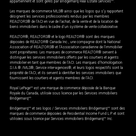
appartiennent et sont gérés par Bridgemarq Real Estate Services
MD
.
Les marques de commerce MLS® ainsi que les logos qui s'y rapportent
désignent les services professionnels rendus par les membres
REALTORS® de l'ACI en vue de l'achat, de la vente et de la location de
biens immobiliers dans le cadre d'un système de vente collaborative.
REALTOR®, REALTORS® et le logo REALTOR® sont des marques
déposées de REALTOR® Canada Inc., une compagnie dont la National
Association of REALTORS® et l'Association canadienne de l’immobilier
sont propriétaires. Les marques de commerce REALTOR® servent à
distinguer les services immobiliers offerts par les courtiers et agents
immobilier en tant que membres de l'ACI. Les marques d'homologation
S.I.A.® /MLS®, Service inter-agences®, et leurs logos respectifs sont la
propriété de l'ACI, et ils servent à identifier les services immobiliers que
fournissent les courtiers et agents membres de l'ACI.
Royal LePage
MD
est une marque de commerce déposée de la Banque
Royale du Canada, utilisée sous licence par les Services immobiliers
Bridgemarq
MD
.
Bridgemarq
MD
et ses logos / Services immobiliers Bridgemarq
MD
sont des
marques de commerce déposées de Residential Income Fund L.P. et sont
utilisées sous licence par Services immobiliers Bridgemarq
MD
Inc.