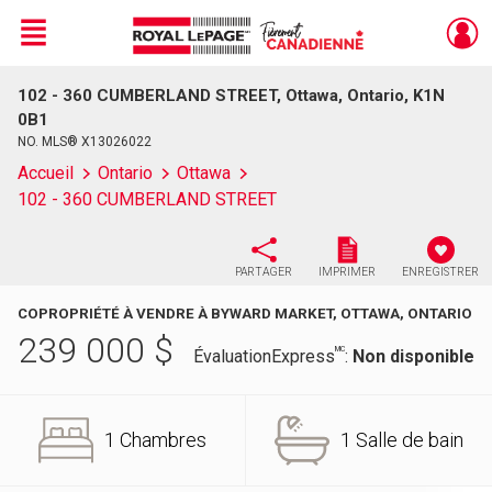
Menu
102 - 360 CUMBERLAND STREET, Ottawa, Ontario, K1N
Live
En Direct
0B1
NO. MLS® X13026022
Accueil
Ontario
Ottawa
102 - 360 CUMBERLAND STREET
PARTAGER
IMPRIMER
ENREGISTRER
COPROPRIÉTÉ À VENDRE À BYWARD MARKET, OTTAWA, ONTARIO
239 000
$
MC
ÉvaluationExpress
:
Non disponible
1 Chambres
1 Salle de bain