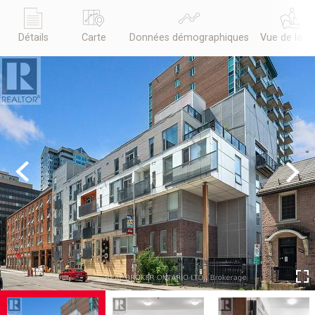
Détails
Carte
Données démographiques
Vue de la r
Previous
Next