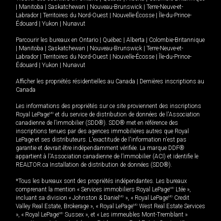
|
Manitoba
|
Saskatchewan
|
Nouveau-Brunswick
|
Terre-Neuve-et-
Labrador
|
Territoires du Nord-Ouest
|
Nouvelle-Écosse
|
Île-du-Prince-
Édouard
|
Yukon
|
Nunavut
Parcourir les bureaux en
Ontario
|
Québec
|
Alberta
|
Colombie-Britannique
|
Manitoba
|
Saskatchewan
|
Nouveau-Brunswick
|
Terre-Neuve-et-
Labrador
|
Territoires du Nord-Ouest
|
Nouvelle-Écosse
|
Île-du-Prince-
Édouard
|
Yukon
|
Nunavut
Afficher les propriétés résidentielles au Canada
|
Dernières inscriptions au
Canada
Les informations des propriétés sur ce site proviennent des inscriptions
Royal LePage
MD
et du service de distribution de données de l'Association
canadienne de l’immobilier (SDD®). SDD® met en référence des
inscriptions tenues par des agences immobilières autres que Royal
LePage et ses distributeurs. L'exactitude de l'information n'est pas
garantie et devrait être indépendamment vérifiée. La marque DDF®
appartient à l'Association canadienne de l’immobilier (ACI) et identifie le
REALTOR.ca Installation de distribution de données (SDD®).
*Tous les bureaux sont des propriétés indépendantes. Les bureaux
comprenant la mention « Services immobiliers Royal LePage
MD
Ltée »,
incluant sa division « Johnston & Daniel
MD
», « Royal LePage
MD
Credit
Valley Real Estate, Brokerage », « Royal LePage
MD
West Real Estate Services
», « Royal LePage
MD
Sussex », et « Les immeubles Mont-Tremblant »