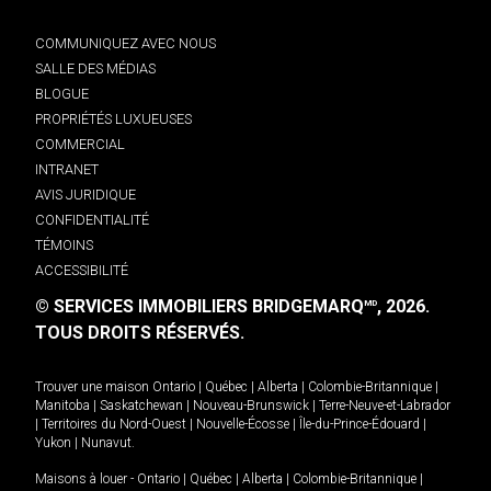
COMMUNIQUEZ AVEC NOUS
SALLE DES MÉDIAS
BLOGUE
PROPRIÉTÉS LUXUEUSES
COMMERCIAL
INTRANET
AVIS JURIDIQUE
CONFIDENTIALITÉ
TÉMOINS
ACCESSIBILITÉ
© SERVICES IMMOBILIERS BRIDGEMARQ
, 2026.
MD
TOUS DROITS RÉSERVÉS.
Trouver une maison
Ontario
|
Québec
|
Alberta
|
Colombie-Britannique
|
Manitoba
|
Saskatchewan
|
Nouveau-Brunswick
|
Terre-Neuve-et-Labrador
|
Territoires du Nord-Ouest
|
Nouvelle-Écosse
|
Île-du-Prince-Édouard
|
Yukon
|
Nunavut
.
Maisons à louer -
Ontario
|
Québec
|
Alberta
|
Colombie-Britannique
|