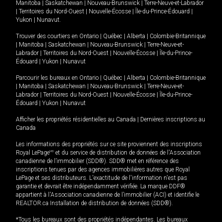
Manitoba
|
Saskatchewan
|
Nouveau-Brunswick
|
Terre-Neuve-et-Labrador
|
Territoires du Nord-Ouest
|
Nouvelle-Écosse
|
Île-du-Prince-Édouard
|
Yukon
|
Nunavut
.
Trouver des courtiers en
Ontario
|
Québec
|
Alberta
|
Colombie-Britannique
|
Manitoba
|
Saskatchewan
|
Nouveau-Brunswick
|
Terre-Neuve-et-
Labrador
|
Territoires du Nord-Ouest
|
Nouvelle-Écosse
|
Île-du-Prince-
Édouard
|
Yukon
|
Nunavut
Parcourir les bureaux en
Ontario
|
Québec
|
Alberta
|
Colombie-Britannique
|
Manitoba
|
Saskatchewan
|
Nouveau-Brunswick
|
Terre-Neuve-et-
Labrador
|
Territoires du Nord-Ouest
|
Nouvelle-Écosse
|
Île-du-Prince-
Édouard
|
Yukon
|
Nunavut
Afficher les propriétés résidentielles au Canada
|
Dernières inscriptions au
Canada
Les informations des propriétés sur ce site proviennent des inscriptions
Royal LePage
MD
et du service de distribution de données de l'Association
canadienne de l’immobilier (SDD®). SDD® met en référence des
inscriptions tenues par des agences immobilières autres que Royal
LePage et ses distributeurs. L'exactitude de l'information n'est pas
garantie et devrait être indépendamment vérifiée. La marque DDF®
appartient à l'Association canadienne de l’immobilier (ACI) et identifie le
REALTOR.ca Installation de distribution de données (SDD®).
*Tous les bureaux sont des propriétés indépendantes. Les bureaux