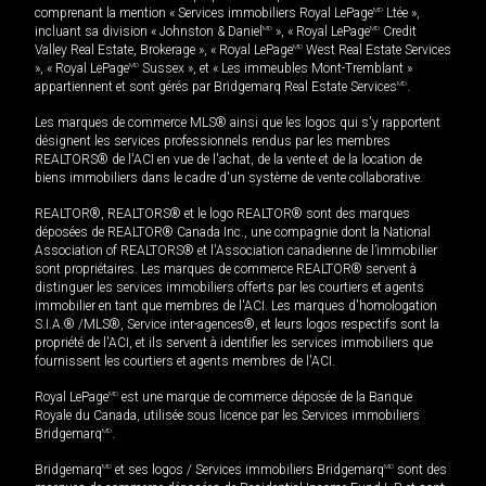
comprenant la mention « Services immobiliers Royal LePage
MD
Ltée »,
incluant sa division « Johnston & Daniel
MD
», « Royal LePage
MD
Credit
Valley Real Estate, Brokerage », « Royal LePage
MD
West Real Estate Services
», « Royal LePage
MD
Sussex », et « Les immeubles Mont-Tremblant »
appartiennent et sont gérés par Bridgemarq Real Estate Services
MD
.
Les marques de commerce MLS® ainsi que les logos qui s'y rapportent
désignent les services professionnels rendus par les membres
REALTORS® de l'ACI en vue de l'achat, de la vente et de la location de
biens immobiliers dans le cadre d'un système de vente collaborative.
REALTOR®, REALTORS® et le logo REALTOR® sont des marques
déposées de REALTOR® Canada Inc., une compagnie dont la National
Association of REALTORS® et l'Association canadienne de l’immobilier
sont propriétaires. Les marques de commerce REALTOR® servent à
distinguer les services immobiliers offerts par les courtiers et agents
immobilier en tant que membres de l'ACI. Les marques d'homologation
S.I.A.® /MLS®, Service inter-agences®, et leurs logos respectifs sont la
propriété de l'ACI, et ils servent à identifier les services immobiliers que
fournissent les courtiers et agents membres de l'ACI.
Royal LePage
MD
est une marque de commerce déposée de la Banque
Royale du Canada, utilisée sous licence par les Services immobiliers
Bridgemarq
MD
.
Bridgemarq
MD
et ses logos / Services immobiliers Bridgemarq
MD
sont des