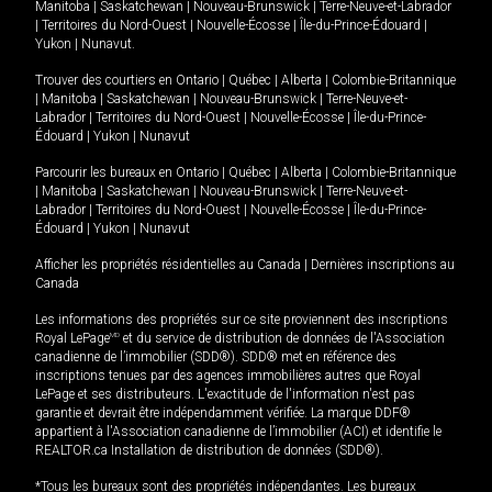
Manitoba
|
Saskatchewan
|
Nouveau-Brunswick
|
Terre-Neuve-et-Labrador
|
Territoires du Nord-Ouest
|
Nouvelle-Écosse
|
Île-du-Prince-Édouard
|
Yukon
|
Nunavut
.
Trouver des courtiers en
Ontario
|
Québec
|
Alberta
|
Colombie-Britannique
|
Manitoba
|
Saskatchewan
|
Nouveau-Brunswick
|
Terre-Neuve-et-
Labrador
|
Territoires du Nord-Ouest
|
Nouvelle-Écosse
|
Île-du-Prince-
Édouard
|
Yukon
|
Nunavut
Parcourir les bureaux en
Ontario
|
Québec
|
Alberta
|
Colombie-Britannique
|
Manitoba
|
Saskatchewan
|
Nouveau-Brunswick
|
Terre-Neuve-et-
Labrador
|
Territoires du Nord-Ouest
|
Nouvelle-Écosse
|
Île-du-Prince-
Édouard
|
Yukon
|
Nunavut
Afficher les propriétés résidentielles au Canada
|
Dernières inscriptions au
Canada
Les informations des propriétés sur ce site proviennent des inscriptions
Royal LePage
MD
et du service de distribution de données de l'Association
canadienne de l’immobilier (SDD®). SDD® met en référence des
inscriptions tenues par des agences immobilières autres que Royal
LePage et ses distributeurs. L'exactitude de l'information n'est pas
garantie et devrait être indépendamment vérifiée. La marque DDF®
appartient à l'Association canadienne de l’immobilier (ACI) et identifie le
REALTOR.ca Installation de distribution de données (SDD®).
*Tous les bureaux sont des propriétés indépendantes. Les bureaux