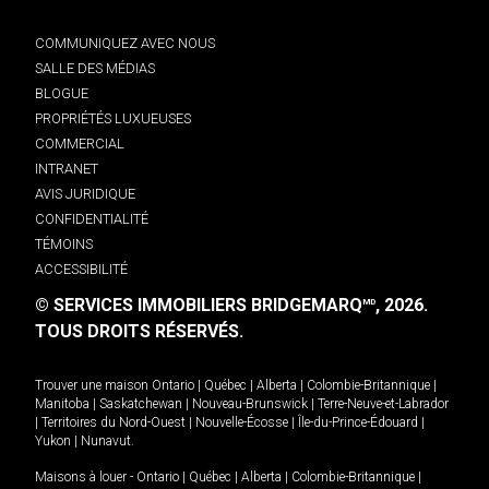
COMMUNIQUEZ AVEC NOUS
SALLE DES MÉDIAS
BLOGUE
PROPRIÉTÉS LUXUEUSES
COMMERCIAL
INTRANET
AVIS JURIDIQUE
CONFIDENTIALITÉ
TÉMOINS
ACCESSIBILITÉ
© SERVICES IMMOBILIERS BRIDGEMARQ
, 2026.
MD
TOUS DROITS RÉSERVÉS.
Trouver une maison
Ontario
|
Québec
|
Alberta
|
Colombie-Britannique
|
Manitoba
|
Saskatchewan
|
Nouveau-Brunswick
|
Terre-Neuve-et-Labrador
|
Territoires du Nord-Ouest
|
Nouvelle-Écosse
|
Île-du-Prince-Édouard
|
Yukon
|
Nunavut
.
Maisons à louer -
Ontario
|
Québec
|
Alberta
|
Colombie-Britannique
|