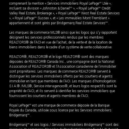
comprenant la mention « Services immobiliers Royal LePage
MD
Ltée »,
incluant sa division « Johnston & Daniel
MD
», « Royal LePage
MD
Credit
Valley Real Estate, Brokerage », « Royal LePage
MD
West Real Estate Services
», « Royal LePage
MD
Sussex », et « Les immeubles Mont-Tremblant »
appartiennent et sont gérés par Bridgemarq Real Estate Services
MD
.
Les marques de commerce MLS® ainsi que les logos qui s'y rapportent
désignent les services professionnels rendus par les membres
REALTORS® de l'ACI en vue de l'achat, de la vente et de la location de
biens immobiliers dans le cadre d'un système de vente collaborative.
REALTOR®, REALTORS® et le logo REALTOR® sont des marques
déposées de REALTOR® Canada Inc., une compagnie dont la National
Association of REALTORS® et l'Association canadienne de l’immobilier
sont propriétaires. Les marques de commerce REALTOR® servent à
distinguer les services immobiliers offerts par les courtiers et agents
immobilier en tant que membres de l'ACI. Les marques d'homologation
S.I.A.® /MLS®, Service inter-agences®, et leurs logos respectifs sont la
propriété de l'ACI, et ils servent à identifier les services immobiliers que
fournissent les courtiers et agents membres de l'ACI.
Royal LePage
MD
est une marque de commerce déposée de la Banque
Royale du Canada, utilisée sous licence par les Services immobiliers
Bridgemarq
MD
.
Bridgemarq
MD
et ses logos / Services immobiliers Bridgemarq
MD
sont des