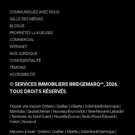
COMMUNIQUEZ AVEC NOUS
SALLE DES MÉDIAS
BLOGUE
PROPRIÉTÉS LUXUEUSES
COMMERCIAL
INTRANET
AVIS JURIDIQUE
CONFIDENTIALITÉ
TÉMOINS
ACCESSIBILITÉ
© SERVICES IMMOBILIERS BRIDGEMARQ
, 2026.
MD
TOUS DROITS RÉSERVÉS.
Trouver une maison
Ontario
|
Québec
|
Alberta
|
Colombie-Britannique
|
Manitoba
|
Saskatchewan
|
Nouveau-Brunswick
|
Terre-Neuve-et-Labrador
|
Territoires du Nord-Ouest
|
Nouvelle-Écosse
|
Île-du-Prince-Édouard
|
Yukon
|
Nunavut
.
Maisons à louer -
Ontario
|
Québec
|
Alberta
|
Colombie-Britannique
|