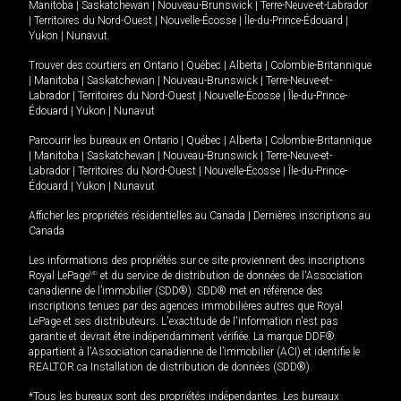
Manitoba
|
Saskatchewan
|
Nouveau-Brunswick
|
Terre-Neuve-et-Labrador
|
Territoires du Nord-Ouest
|
Nouvelle-Écosse
|
Île-du-Prince-Édouard
|
Yukon
|
Nunavut
.
Trouver des courtiers en
Ontario
|
Québec
|
Alberta
|
Colombie-Britannique
|
Manitoba
|
Saskatchewan
|
Nouveau-Brunswick
|
Terre-Neuve-et-
Labrador
|
Territoires du Nord-Ouest
|
Nouvelle-Écosse
|
Île-du-Prince-
Édouard
|
Yukon
|
Nunavut
Parcourir les bureaux en
Ontario
|
Québec
|
Alberta
|
Colombie-Britannique
|
Manitoba
|
Saskatchewan
|
Nouveau-Brunswick
|
Terre-Neuve-et-
Labrador
|
Territoires du Nord-Ouest
|
Nouvelle-Écosse
|
Île-du-Prince-
Édouard
|
Yukon
|
Nunavut
Afficher les propriétés résidentielles au Canada
|
Dernières inscriptions au
Canada
Les informations des propriétés sur ce site proviennent des inscriptions
Royal LePage
MD
et du service de distribution de données de l'Association
canadienne de l’immobilier (SDD®). SDD® met en référence des
inscriptions tenues par des agences immobilières autres que Royal
LePage et ses distributeurs. L'exactitude de l'information n'est pas
garantie et devrait être indépendamment vérifiée. La marque DDF®
appartient à l'Association canadienne de l’immobilier (ACI) et identifie le
REALTOR.ca Installation de distribution de données (SDD®).
*Tous les bureaux sont des propriétés indépendantes. Les bureaux