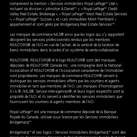
comprenant la mention « Services immobiliers Royal LePage
MD
Ltée »,
incluant sa division « Johnston & Daniel
MD
», « Royal LePage
MD
Credit
Valley Real Estate, Brokerage », « Royal LePage
MD
West Real Estate Services
», « Royal LePage
MD
Sussex », et « Les immeubles Mont-Tremblant »
appartiennent et sont gérés par Bridgemarq Real Estate Services
MD
.
Les marques de commerce MLS® ainsi que les logos qui s'y rapportent
désignent les services professionnels rendus par les membres
REALTORS® de l'ACI en vue de l'achat, de la vente et de la location de
biens immobiliers dans le cadre d'un système de vente collaborative.
REALTOR®, REALTORS® et le logo REALTOR® sont des marques
déposées de REALTOR® Canada Inc., une compagnie dont la National
Association of REALTORS® et l'Association canadienne de l’immobilier
sont propriétaires. Les marques de commerce REALTOR® servent à
distinguer les services immobiliers offerts par les courtiers et agents
immobilier en tant que membres de l'ACI. Les marques d'homologation
S.I.A.® /MLS®, Service inter-agences®, et leurs logos respectifs sont la
propriété de l'ACI, et ils servent à identifier les services immobiliers que
fournissent les courtiers et agents membres de l'ACI.
Royal LePage
MD
est une marque de commerce déposée de la Banque
Royale du Canada, utilisée sous licence par les Services immobiliers
Bridgemarq
MD
.
Bridgemarq
MD
et ses logos / Services immobiliers Bridgemarq
MD
sont des