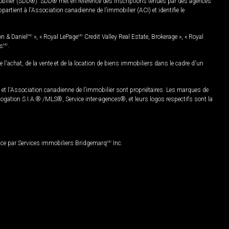
mobilier (SDD®). SDD® met en référence des inscriptions tenues par des agences
rtient à l'Association canadienne de l’immobilier (ACI) et identifie le
on & Daniel
MD
», « Royal LePage
MD
Credit Valley Real Estate, Brokerage », « Royal
es
MD
.
chat, de la vente et de la location de biens immobiliers dans le cadre d'un
Association canadienne de l’immobilier sont propriétaires. Les marques de
ation S.I.A.® /MLS®, Service inter-agences®, et leurs logos respectifs sont la
nce par Services immobiliers Bridgemarq
MD
Inc.