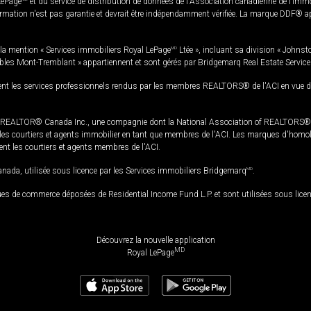
LePage
et du service de distribution de données de l'Association canadienne de l’im
rmation n'est pas garantie et devrait être indépendamment vérifiée. La marque DDF® appa
la mention « Services immobiliers Royal LePage
MD
Ltée », incluant sa division « Johnst
bles Mont-Tremblant » appartiennent et sont gérés par Bridgemarq Real Estate Servic
 les services professionnels rendus par les membres REALTORS® de l'ACI en vue de l'a
TOR® Canada Inc., une compagnie dont la National Association of REALTORS® et l'
s courtiers et agents immobilier en tant que membres de l'ACI. Les marques d'homolog
ssent les courtiers et agents membres de l'ACI.
da, utilisée sous licence par les Services immobiliers Bridgemarq
MD
.
s de commerce déposées de Residential Income Fund L.P. et sont utilisées sous lice
Découvrez la nouvelle application
MD
Royal LePage