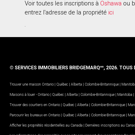
Voir toutes les inscriptions à
Oshawa
ou b
entrez l'adresse de la propriété
ici
.
© SERVICES IMMOBILIERS BRIDGEMARQ
, 2026.
TOUS D
MD
Trouver une maison
Ontario
|
Québec
|
Alberta
|
Colombie-Britannique
|
Manitob
Maisons à louer -
Ontario
|
Québec
|
Alberta
|
Colombie-Britannique
|
Manitoba
|
Trouver des courtiers en
Ontario
|
Québec
|
Alberta
|
Colombie-Britannique
|
Man
Parcourir les bureaux en
Ontario
|
Québec
|
Alberta
|
Colombie-Britannique
|
Man
Afficher les propriétés résidentielles au Canada
|
Dernières inscriptions au Cana