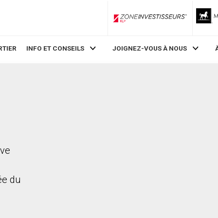
ZoneInvestisseurs RLP
RTIER
INFO ET CONSEILS
JOIGNEZ-VOUS À NOUS
ive
rée du