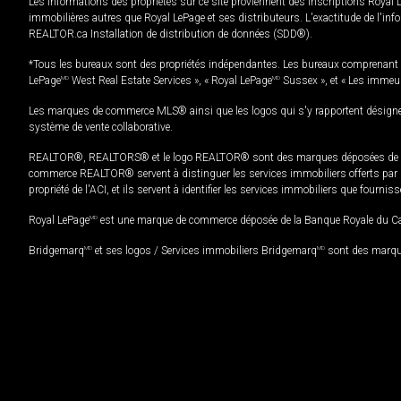
Les informations des propriétés sur ce site proviennent des inscriptions Royal 
immobilières autres que Royal LePage et ses distributeurs. L'exactitude de l'info
REALTOR.ca Installation de distribution de données (SDD®).
*Tous les bureaux sont des propriétés indépendantes. Les bureaux comprenant 
LePage
MD
West Real Estate Services », « Royal LePage
MD
Sussex », et « Les immeu
Les marques de commerce MLS® ainsi que les logos qui s'y rapportent désignent
système de vente collaborative.
REALTOR®, REALTORS® et le logo REALTOR® sont des marques déposées de REAL
commerce REALTOR® servent à distinguer les services immobiliers offerts par le
propriété de l'ACI, et ils servent à identifier les services immobiliers que fourni
Royal LePage
MD
est une marque de commerce déposée de la Banque Royale du Cana
Bridgemarq
MD
et ses logos / Services immobiliers Bridgemarq
MD
sont des marque