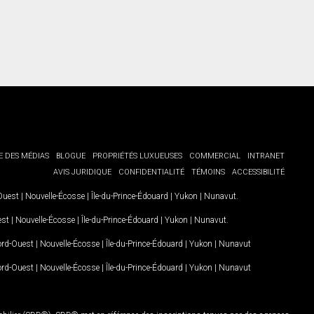
E DES MÉDIAS
BLOGUE
PROPRIÉTÉS LUXUEUSES
COMMERCIAL
INTRANET
AVIS JURIDIQUE
CONFIDENTIALITÉ
TÉMOINS
ACCESSIBILITÉ
-Ouest
|
Nouvelle-Écosse
|
Île-du-Prince-Édouard
|
Yukon
|
Nunavut
.
est
|
Nouvelle-Écosse
|
Île-du-Prince-Édouard
|
Yukon
|
Nunavut
.
Nord-Ouest
|
Nouvelle-Écosse
|
Île-du-Prince-Édouard
|
Yukon
|
Nunavut
Nord-Ouest
|
Nouvelle-Écosse
|
Île-du-Prince-Édouard
|
Yukon
|
Nunavut